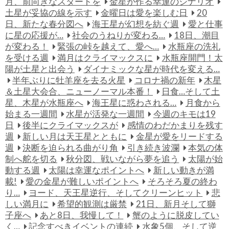
月、前向きなスタートを
金星が作る幸運のシナリオ
土星が妥協の線を示す
金曜日は愛を楽しむ日
20
日、新たな春分図へ
海王星が幻想を紡ぐ週
愛と仕事
に星の応援が…
社会のうねりが変わる…
18日、潮目
が変わる！
緊張の峠を越えて、愛へ…
水瓶座の洗礼
を受ける週
満月はクライマックスに
水瓶座開門！太
陽が土星と出会う
ダイナミックな星が時代を変える…
半年ぶりに牡羊座を去る火星
コロナ禍の新年
木星
＆土星大会合、ニューノーマル本番！
日食…そして土
星、木星が水瓶座へ
海王星に惑わされる…
月食から
始まる一週間
水星が活発な一週間
今週のキモは19
日
後半にクライマックスが
感情のわだかまりを残す
週
新しい月は天王星とともに
金星が愛をリードする
週
決断を迫られる曲がり角
引き続き波瀾
本気の体
制へ舵を切る
秋分図、戦いながら夢を追う
太陽が始
動する週
太陽は幸運なポイントへ
新しい動きが満
載!
愛の金星が難しいポイントへ
そろそろ夏の終わ
り…
ヨード、天王星逆行、そしてクリーンヒット
悲
しい満月に
希望的観測は厳禁
21日、新月そして獅
子座へ
あと8日、我慢して！
蟹のように脱皮してい
く…
記念すべきイベントの連続
水象5個、そして逆