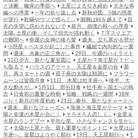
と決断、蠍座の季節へ
土星による引き締め
大きな再
編への序章
一年の折り返し点
新秋分図。5個の惑星
が逆行
欺瞞やウソで揺らぐ…
困難は峠を越えて
目
先の失望に惑わされないで
新月。崩壊の秋への序章
太陽､土星の衝。そして信念が揺れ動く
Ｔ字スクエア
の難関へ
幸運の女神の後ろ髪
週末、立ち塞がる壁が
小惑星＝ベスタが起こした事件
繊細で内向的な一週
間
週末、水象の正三角が…
29日、今週のハイライト
21日夕方、新たな夏至図に
土星か？海王星か？どっ
ち取る？
パラスのアラート、天王星＆金星の合
新
月。再スタートの週
双子座の太陽は順調に
フラワー
ムーンは皆既月食
11日、木星は牡羊座へ
後半、大
きな動きが…
5月1日、部分日食
牡牛座＝国土への執
念
日食前の重要な時期
知略、戦略の一週間
38年
ぶり！新月の年度初め
21日…春分。新たなチャートへ
週末、新たなフェーズへ
魚座と海王星がテーマ
太
陽と幸運の木星が合に！
そろそろ人恋しく…
金星＆
火星のランデブー
平坦な星。小さなチャンスを生かし
て
太陽が土星と合。最も重要なポイントに
火星は山
羊座へ。金星はようやく順行
19日、天王星順行へ
1