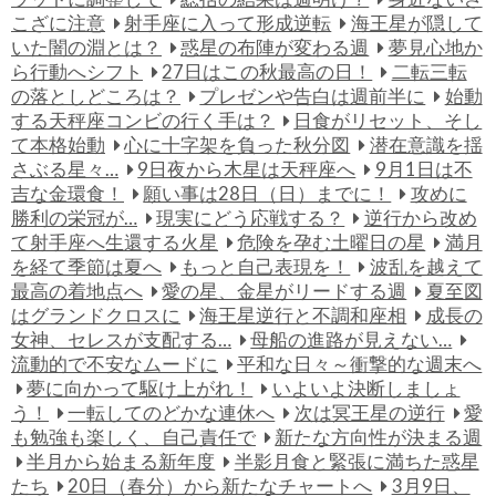
こざに注意
射手座に入って形成逆転
海王星が隠して
いた闇の淵とは？
惑星の布陣が変わる週
夢見心地か
ら行動へシフト
27日はこの秋最高の日！
二転三転
の落としどころは？
プレゼンや告白は週前半に
始動
する天秤座コンビの行く手は？
日食がリセット、そし
て本格始動
心に十字架を負った秋分図
潜在意識を揺
さぶる星々…
9日夜から木星は天秤座へ
9月1日は不
吉な金環食！
願い事は28日（日）までに！
攻めに
勝利の栄冠が…
現実にどう応戦する？
逆行から改め
て射手座へ生還する火星
危険を孕む土曜日の星
満月
を経て季節は夏へ
もっと自己表現を！
波乱を越えて
最高の着地点へ
愛の星、金星がリードする週
夏至図
はグランドクロスに
海王星逆行と不調和座相
成長の
女神、セレスが支配する…
母船の進路が見えない…
流動的で不安なムードに
平和な日々～衝撃的な週末へ
夢に向かって駆け上がれ！
いよいよ決断しましょ
う！
一転してのどかな連休へ
次は冥王星の逆行
愛
も勉強も楽しく、自己責任で
新たな方向性が決まる週
半月から始まる新年度
半影月食と緊張に満ちた惑星
たち
20日（春分）から新たなチャートへ
3月9日、