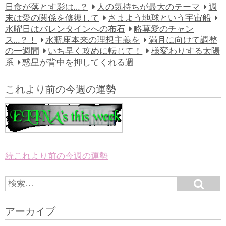
日食が落とす影は…？
人の気持ちが最大のテーマ
週
末は愛の関係を修復して
さまよう地球という宇宙船
水曜日はバレンタインへの布石
略莫愛のチャン
ス…？！
水瓶座本来の理想主義を
満月に向けて調整
の一週間
いち早く攻めに転じて！
様変わりする太陽
系
惑星が背中を押してくれる週
これより前の今週の運勢
続これより前の今週の運勢
S
S
e
e
a
a
r
アーカイブ
c
r
h
c