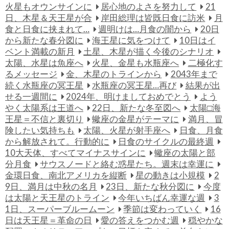
火星もオウンサインに
居心地のよさを努力して
21
日、木星＆天王星が合
岸田総理は皆既日食に訪米
月
食と日食に挟まれて…
週明けは…月食の闇から
20日
から新たな春分図に
海王星に気をつけて
10日はイ
ベント満載の新月
土星、木星が描く今後のシナリオ
太陽、水星は魚座へ
火星、金星も水瓶座へ
二極化す
るメッセージ
金、木星のトラインから
2043年まで
続く水瓶座の冥王星
水瓶座の冥王星…再び
結果が出
せる一週間に
2024年、明けましておめでとう
よう
やく太陽系は王道へ
22日、新たな冬至図へ
太陽□海
王星＝不信と裏切り
蠍座の金星がテーマに
満月、冒
険したい気持ちも
太陽、火星が射手座へ
日食、月食
から解放されて。行動的に
日食のサイクルの最終週
10大天体、すべてマイナスサインに
蠍座の太陽と部
分月食
サウスノードと絡む惑星たち。週末は幸運に
金環日食、南北アメリカを縦断
星の動きは小規模
2
9日、満月は中秋の名月
23日、新たな秋分図に
今度
は太陽と天王星のトライン
今年いちばん幸運な週
3
1日、スーパーブルームーン
季節は変わっていく
16
日は天王星＝革命の日
愛の答えをつかむ週
穏やかな