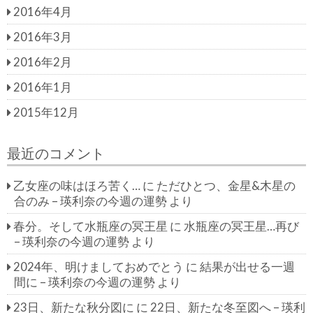
2016年4月
2016年3月
2016年2月
2016年1月
2015年12月
最近のコメント
乙女座の味はほろ苦く…
に
ただひとつ、金星&木星の
合のみ – 瑛利奈の今週の運勢
より
春分。そして水瓶座の冥王星
に
水瓶座の冥王星…再び
– 瑛利奈の今週の運勢
より
2024年、明けましておめでとう
に
結果が出せる一週
間に – 瑛利奈の今週の運勢
より
23日、新たな秋分図に
に
22日、新たな冬至図へ – 瑛利