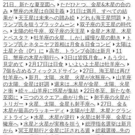
21日、新たな夏至図へ
ただひとつ、金星&木星の合の
み
蟹座の水星は自国主義
31日は満月。すべての結
果が
天王星は未来への踏み絵
どれも海王星問題
ト
ランプ氏を狙うブラックムーン
双子座の天王星の時代
へ
太陽の牡牛座、双子座の天王星
金星と木星、木星
とベスタ？
牡羊座の火星、しかし緩慢な星の動き
ト
ランプ氏とネタニヤフ首相は月食＆日食コンビ
太陽は
土星と合（0°）に
高市、トランプ会談は新月
11
日、蟹座の木星が順行へ
3日は皆既月食…
もう少し
見定めて
2月17日は日食
いよいよ土星は牡羊座へ
7個を占めるフィックスドサイン
27日、海王星は再び
牡羊座へ
新月。太陽、水星、火星が水瓶座へ
山羊座
の太陽、金星は好調
週末は…木星が金星、太陽、火星
と衝
続々…山羊座に惑星が集結
22日冬至。新たな冬
至図に
三つのスクエア…曲がり角に
射手座の火星が
トリガー
火星、太陽、金星も射手座へ
27日、金＆
木星が最高のラッキーディ
太陽が土星、木星とグラン
ドトライン
水星、木星が逆行
火星は射手座、金星は
蠍座へ
水星と火星が実務を担う
総理指名選挙は新月
から
冥王星順行と金星に託される週
総裁選後…先の