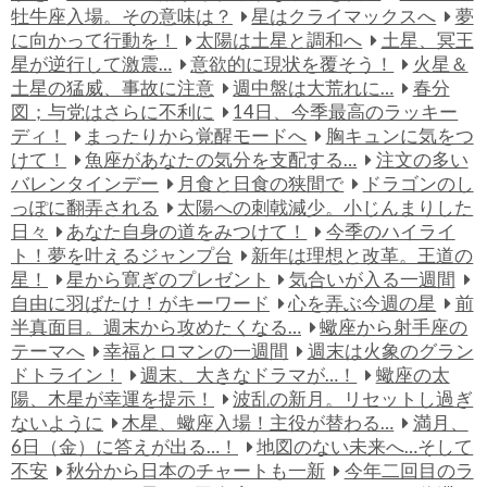
牡牛座入場。その意味は？
星はクライマックスへ
夢
に向かって行動を！
太陽は土星と調和へ
土星、冥王
星が逆行して激震…
意欲的に現状を覆そう！
火星＆
土星の猛威、事故に注意
週中盤は大荒れに…
春分
図；与党はさらに不利に
14日、今季最高のラッキー
ディ！
まったりから覚醒モードへ
胸キュンに気をつ
けて！
魚座があなたの気分を支配する…
注文の多い
バレンタインデー
月食と日食の狭間で
ドラゴンのし
っぽに翻弄される
太陽への刺戟減少。小じんまりした
日々
あなた自身の道をみつけて！
今季のハイライ
ト！夢を叶えるジャンプ台
新年は理想と改革。王道の
星！
星から寛ぎのプレゼント
気合いが入る一週間
自由に羽ばたけ！がキーワード
心を弄ぶ今週の星
前
半真面目。週末から攻めたくなる…
蠍座から射手座の
テーマへ
幸福とロマンの一週間
週末は火象のグラン
ドトライン！
週末、大きなドラマが…！
蠍座の太
陽、木星が幸運を提示！
波乱の新月。リセットし過ぎ
ないように
木星、蠍座入場！主役が替わる…
満月、
6日（金）に答えが出る…！
地図のない未来へ…そして
不安
秋分から日本のチャートも一新
今年二回目のラ