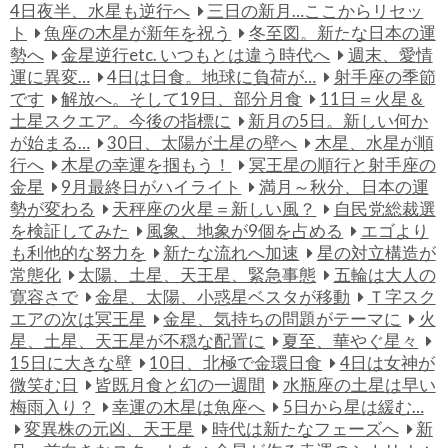
4日夜半、水星も逆行へ
三日の新月…ここからリセッ
ト
魚座の木星が新年を祝う
冬至図。新たな日本の運
勢へ
金星逆行etc. いつもとは違う時代へ
週末、愛情
運に異変…
4日は日食。地球に負荷が…
射手座の季節
です
解放へ。そして19日、部分月食
11日＝火星＆
土星スクエア。今後の指標に
新月の5日。新しい何か
が始まる…
30日、太陽が土星の壁へ
木星、水星が順
行へ
木星の幸運を掴もう！
冥王星の順行と射手座の
金星
9月最終日がハイライト
満月～秋分、日本の運
勢が変わる
天秤座の火星＝新しい風？
自民党総裁選
を検証してみた
風象、地象が9個を占める
エゴより
も利他的な努力を
新たな流れへ加速
星の対立構造が
常態化
太陽、土星、天王星、緊急事態
五輪は大人の
寛容さで
金星、太陽、小惑星ベスタが移動
Ｔ字スク
エアの次は冥王星
金星、気持ちの問題がテーマに
火
星、土星、天王星が不穏な配置に
夏至、華やぐ星々
15日に大きな壁
10日、北極で金環日食
4日は女神が
微笑む日
皆既月食と幻の一週間
水瓶座の土星は早い
梅雨入り？
幸運の木星は魚座へ
5日から星は緩む…
変異株の元凶、天王星
時代は新たなフェーズへ
新