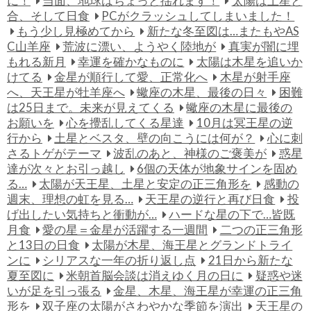
に！
当面、地球はちょっと揺れます！
太陽は土星と
合、そして日食
PCがクラッシュしてしまいました！
もう少し見極めてから
新たな冬至図は…またもやAS
C山羊座
荒波に漂い、ようやく陸地が
真実が闇に埋
もれる新月
幸運を確かなものに
太陽は木星を追いか
けてる
金星が順行して愛、正常化へ
木星が射手座
へ、天王星が牡羊座へ
蠍座の木星、最後の日々
困難
は25日まで。未来が見えてくる
蠍座の木星に最後の
お願いを
心を攪乱してくる星達
10月は冥王星の逆
行から
土星とベスタ、壁の向こうには何が？
心に刺
さるトゲがテーマ
波乱のあと、神様のご褒美が
惑星
達が次々とお引っ越し
6個の天体が地象サインを固め
る…
太陽が天王星、土星と安定の正三角形を
感動の
週末、理想の虹を見る…
天王星の逆行と再び日食
投
げ出したい気持ちと衝動が…
ハードな星の下で…皆既
月食
愛の星＝金星が活躍する一週間
二つの正三角形
と13日の日食
太陽が木星、海王星とグランドトライ
ンに
シリアスな一年の折り返し点
21日から新たな
夏至図に
米朝首脳会談は消えゆく月の日に
疑惑や迷
いが足を引っ張る
金星、木星、海王星が幸運の正三角
形を
双子座の太陽がさわやかな季節を演出
天王星の