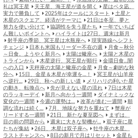
礼は冥王星
天王星、海王星が道を開く
星はベタ凪、
実力で勝負して
2025年はクールにスタート
土星と
木星のスクエア、経済がテーマに
21日は冬至、夢と
努力を使い分けて
協調性を失う星たち
一年でいちば
ん難しいポイントへ
ハイライトは27日。週末は新月
射手座の季節、冥王星は水瓶座へ
現実路線へシフト
チェンジ
日本も米国もリーダー不在の週
月食～秋分
～日食。ようやく新月へ
太陽は蠍座へ
太陽と木星の
トラインから
木星逆行、冥王星が順行
金環日食…闇
への入口
天秤座の太陽と蠍座の金星
月食～劇的な秋
分へ
15日、金星＆木星が幸運を…！
冥王星が山羊座
へ逆行…
29日、秋への新しい道
メリハリの利いた星
の動き、転換点へ
先が見えない星の流れ
7日は木星
のラッキーデイ
新月へ向かう一週間
ダイナミックな
変化の一週間
今週の運勢は…
改革が進む一週間
順
調な流れは続く…
7月、地味な努力を重ねて
蟹座が
リードする一週間
21日、新たな夏至図へ
まずは、
目の前の問題から
週末に大きな契機が…
双子座に星
たちが集結
26日、木星は双子座へ
牡牛座の木星、
ラストチャンスへ
8日の新月で月はリセット
金星も