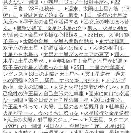
見えない一週間
小惑星＝ジュノーは射手座へ
22
日、日食。23日は秋分…。
週末、太陽は土星と衝（18
0°）に
皆既月食で始まる一週間
1日、逆行の土星は
魚座へ
獅子座の金星が活躍する
乙女座の味はほろ苦
く…
幸運の絶頂、金星と木星の合
週末、火星の動き
が活発に
金星が多様な心模様を…
22日夜、太陽は獅
子座へ
太陽や金星、火星も閑散な動き
まずは順調、
双子座の天王星
好調な流れは続く…
太陽の相手は、
土星から木星へ
太陽と土星がスクエアの夏至
週末、
木星に土星の壁が…
今年初めて！金星と木星が好調
双子座の水星と若返った土星
25日、土星の牡羊座イ
ングレス
18日の太陽と天王星へ
冥王星逆行、過去
への回帰
28日、新月。すべてをリセット
トランプ
政権、最大の試練に
太陽と火星は定着のサインへ
自
己犠牲の海王星と自己主張の牡羊座
週末に向けて幸運
な一週間
部分日食と牡羊座の海王星
20日は春分。
海王星を伴って
太陽、土星の合と皆既月食
牡羊座と
火星がテーマ。今のうちに努力を
火星順行と金星逆行
魚座の太陽と射手座のジュノーへ
天王星、スクエア
（90°）の一週間
4日夕方、金星は牡羊座、木星は順
行へ
素晴らしい一週間だ！
水瓶座の太陽、最初の洗