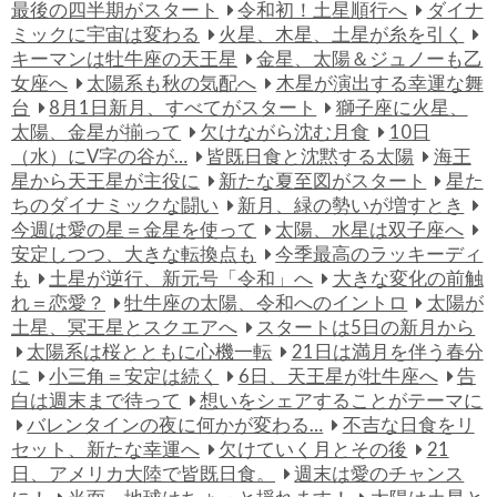
最後の四半期がスタート
令和初！土星順行へ
ダイナ
ミックに宇宙は変わる
火星、木星、土星が糸を引く
キーマンは牡牛座の天王星
金星、太陽＆ジュノーも乙
女座へ
太陽系も秋の気配へ
木星が演出する幸運な舞
台
8月1日新月、すべてがスタート
獅子座に火星、
太陽、金星が揃って
欠けながら沈む月食
10日
（水）にV字の谷が…
皆既日食と沈黙する太陽
海王
星から天王星が主役に
新たな夏至図がスタート
星た
ちのダイナミックな闘い
新月、緑の勢いが増すとき
今週は愛の星＝金星を使って
太陽、水星は双子座へ
安定しつつ、大きな転換点も
今季最高のラッキーディ
も
土星が逆行、新元号「令和」へ
大きな変化の前触
れ＝恋愛？
牡牛座の太陽、令和へのイントロ
太陽が
土星、冥王星とスクエアへ
スタートは5日の新月から
太陽系は桜とともに心機一転
21日は満月を伴う春分
に
小三角＝安定は続く
6日、天王星が牡牛座へ
告
白は週末まで待って
想いをシェアすることがテーマに
バレンタインの夜に何かが変わる…
不吉な日食をリ
セット、新たな幸運へ
欠けていく月とその後
21
日、アメリカ大陸で皆既日食。
週末は愛のチャンス