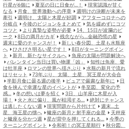
行星が6個に
夏至の日に日食が…！
現実認識が甘く
なる
月食、世界激動への序章
週明けの決断が未来を
牽引
週明け、太陽と木星が好調
アフターコロナへの
分岐点
今後のビジョンをまとめて
気を緩めずにコツ
コツと
より真摯な姿勢が必要
14、15日が波瀾のピ
ーク
8日の満月がカギ
残念ながら…金融恐慌の星
週末に愛のチャンスが！
新しい春分図、土星も水瓶座
へ
ひさびさ明るい星です！
8日がターニングポイン
ト
新月。新たなサイクルへ
魚座の太陽が問題解決へ
バレンタイン当日は買い物運「凶」
知性は魚座、愛
は牡羊座
ロマンの世界へ揺さぶり
水瓶の新月で流れ
はリセット
73年ぶり、太陽、土星、冥王星が大会合
半影月食に曇る週の後半
ピュアで厳粛な新年に
日
食を挟んで幸運な星のイベントが
冬至図、変化の予
感…
冬の想いは夢を招く
3日、山羊座に木星が入
場！
火と水に偏り、風が枯渇する…
絶対にチャンス
は逃したくない週
現実問題から片付けて
週末…土
星、海王星の懐へ
蠍座の新月と射手座の金星
天秤座
と蠍座を分かつ週
星が背中を押してくれる…
今季の
ターニングポイント
令和初！の冥王星順行
秋分図、