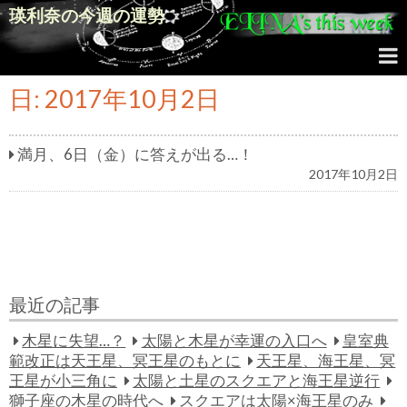
瑛利奈の今週の運勢
日:
2017年10月2日
満月、6日（金）に答えが出る…！
2017年10月2日
最近の記事
木星に失望…？
太陽と木星が幸運の入口へ
皇室典
範改正は天王星、冥王星のもとに
天王星、海王星、冥
王星が小三角に
太陽と土星のスクエアと海王星逆行
獅子座の木星の時代へ
スクエアは太陽×海王星のみ