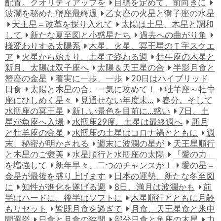
配置。クオリティアップを
目標を定めて、前向きに
波瀾を秘めた蟹座最終週
乙女座の火星と獅子座の水星
天王星＝改革を採り入れて
太陽は土星、木星と調和
して
新たな夏至図と小惑星たち
過去への曲がり角
様変わりする太陽系
木星、火星、冥王星のＴ字スクエ
ア
火星から始まり、土星で終わる週
牡牛座の木星と
新月、太陽は双子座へ
太陽＆天王星の合
半影月食と
蟹座の金星
着実に一歩、一歩
20日はハイブリッド
日食
太陽と木星の合。一気に攻めて！
牡羊座～牡牛
座にひしめく星々
見通せない年度末…
春分。そして
水瓶座の冥王星
新しい景色を目前に…惑い
7日、土
星が魚座へ入場
水瓶座29度、土星は最終週へ
新月
と牡羊座の金星
水瓶座の土星はコロナ禍とともに
週
末、秘密が明かされる
週末に波瀾の星が
天王星順行
と木星のご褒美
水星順行と水瓶座の太陽
「愛の力」
を増強して
新年早々、二つのチャンスが！
愛の星＝
金星が最後を盛り上げます
日本の運勢、新たな冬至図
に
知性が進化を遂げる週
8日、満月は波瀾かも
前
半はハードに、後半はソフトに
木星順行とともに月齢
もリセット
皆既月食を過ぎて
月食、天王星食と米中
間選挙
日食と月食の狭間
部分日食と魚座の木星
力