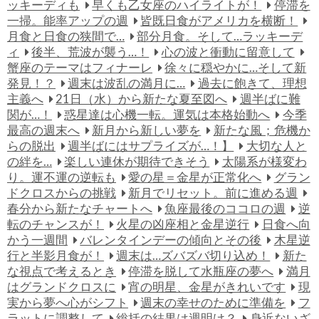
ッキーディも
早くも乙女座のハイライトが！
停滞を
一掃。能率アップの週
皆既日食がアメリカを横断！
月食と日食の狭間で…
部分月食。そして…ラッキーデ
ィ
後半、荒波が襲う…！
心の波と衝動に留意して
蟹座のテーマはフィナーレ
徐々に穏やかに…そして新
発見！？
週末は波乱の満月に…
過去に飽きて、理想
主義へ
21日（水）から新たな夏至図へ
週半ばに難
関が…！
惑星達は心機一転。運気は本格始動へ
今季
最高の週末へ
新月から新しい夢を
新たな風；危機か
らの脱出
週半ばにはサプライズが…！】
大切な人と
の絆を…
楽しい連休が期待できそう
太陽系が様変わ
り。運不運の逆転も
愛の星＝金星が正常化へ
グラン
ドクロスからの挑戦
新月でリセット。前に進める週
春分から新たなチャートへ
魚座最後のココロの週
逆
転のチャンスが！
火星の凶座相と金星逆行
日食へ向
かう一週間
バレンタインデーの傾向とその後
木星逆
行と半影月食が！
週末は…ズバズバ切り込め！
新た
な視点で考えるとき
停滞を脱して水瓶座の夢へ
満月
はグランドクロスに
宵の明星、金星がきれいです
現
実から夢へ心がシフト
週末の幸せのために準備を
フ
ラットに調整して
総括の結果は週明け？
身近ないざ