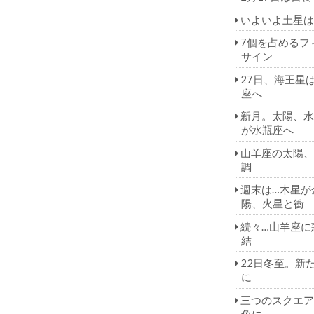
いよいよ土星は
7個を占めるフ
サイン
27日、海王星
座へ
新月。太陽、水
が水瓶座へ
山羊座の太陽、
調
週末は…木星が
陽、火星と衝
続々…山羊座に
結
22日冬至。新
に
三つのスクエア
角に