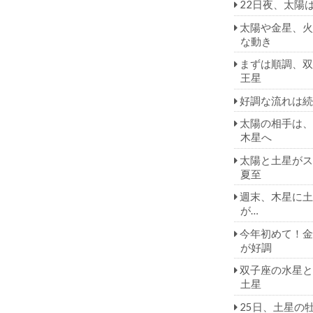
22日夜、太陽
太陽や金星、火
な動き
まずは順調、双
王星
好調な流れは続
太陽の相手は、
木星へ
太陽と土星がス
夏至
週末、木星に土
が…
今年初めて！金
が好調
双子座の水星と
土星
25日、土星の