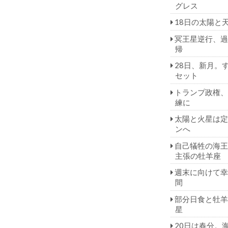
グレス
18日の太陽と
冥王星逆行、過
帰
28日、新月。
セット
トランプ政権、
練に
太陽と火星は定
ンへ
自己犠牲の海王
主張の牡羊座
週末に向けて幸
間
部分日食と牡羊
星
20日は春分。