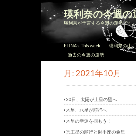
瑛利奈の今週の
瑛利奈が予言する今週の運勢です
ELINA’s This week
瑛利奈の山
過去の今週の運勢
月:
2021年10月
30日、太陽が土星の壁へ
木星、水星が順行へ
木星の幸運を掴もう！
冥王星の順行と射手座の金星