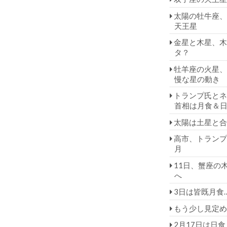
太陽の牡牛座、
天王星
金星と木星、木
タ？
牡羊座の火星、
慢な星の動き
トランプ氏とネ
首相は月食＆
太陽は土星と合
高市、トランプ
月
11日、蟹座の
へ
3日は皆既月食
もう少し見定め
2月17日は日食