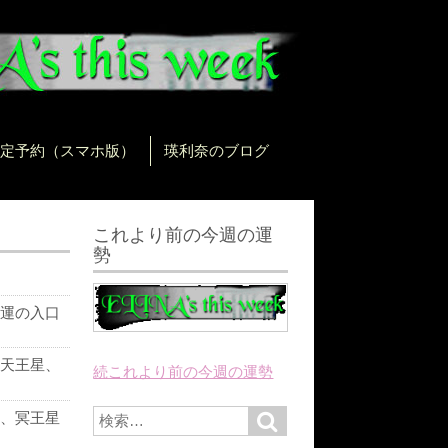
定予約（スマホ版）
瑛利奈のブログ
これより前の今週の運
勢
運の入口
天王星、
続これより前の今週の運勢
に
S
、冥王星
S
e
e
a