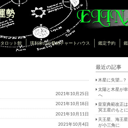
運勢
。
手タロット館
瑛利奈の占星術チャートハウス
鑑定予約
鑑
最近の記事
木星に失望…？
太陽と木星が幸
2021年10月25日
へ
2021年10月18日
皇室典範改正は
冥王星のもと
2021年10月11日
天王星、海王星
2021年10月4日
が小三角に