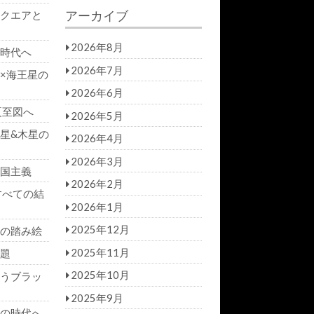
a
r
アーカイブ
クエアと
r
c
h
c
h
2026年8月
時代へ
f
2026年7月
×海王星の
o
r:
2026年6月
夏至図へ
2026年5月
星&木星の
2026年4月
2026年3月
国主義
2026年2月
すべての結
2026年1月
2025年12月
の踏み絵
2025年11月
題
2025年10月
うブラッ
2025年9月
の時代へ