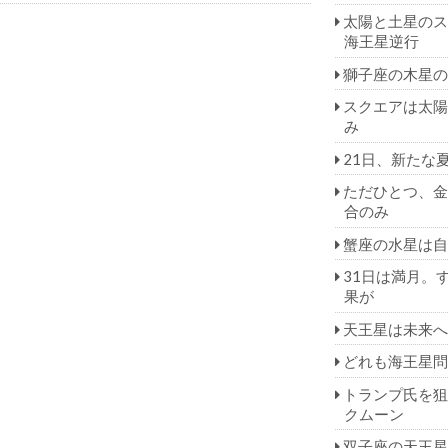
太陽と土星のス
海王星逆行
獅子座の木星の
スクエアは太陽
み
21日、新たな
ただひとつ、金
合のみ
蟹座の水星は自
31日は満月。
果が
天王星は未来へ
どれも海王星問
トランプ氏を狙
クムーン
双子座の天王星