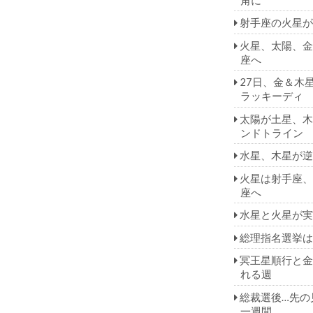
射手座の火星が
火星、太陽、金
座へ
27日、金＆木
ラッキーディ
太陽が土星、木
ンドトライン
水星、木星が逆
火星は射手座、
座へ
水星と火星が実
総理指名選挙は
冥王星順行と金
れる週
総裁選後…先の
一週間