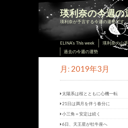
瑛利奈の今週の
瑛利奈が予言する今週の運勢です
ELINA’s This week
瑛利奈の山
過去の今週の運勢
月:
2019年3月
太陽系は桜とともに心機一転
21日は満月を伴う春分に
小三角＝安定は続く
6日、天王星が牡牛座へ