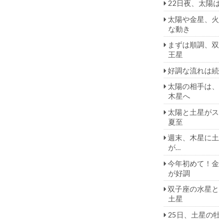
22日夜、太陽
太陽や金星、火
な動き
まずは順調、双
王星
好調な流れは続
太陽の相手は、
木星へ
太陽と土星がス
夏至
週末、木星に土
が…
今年初めて！金
が好調
双子座の水星と
土星
25日、土星の