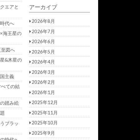
a
r
アーカイブ
クエアと
r
c
h
c
h
2026年8月
時代へ
f
2026年7月
×海王星の
o
r:
2026年6月
夏至図へ
2026年5月
星&木星の
2026年4月
2026年3月
国主義
2026年2月
すべての結
2026年1月
2025年12月
の踏み絵
2025年11月
題
2025年10月
うブラッ
2025年9月
の時代へ