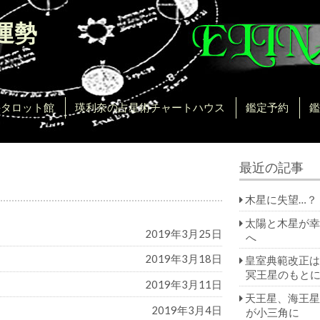
運勢
。
手タロット館
瑛利奈の占星術チャートハウス
鑑定予約
鑑
最近の記事
木星に失望…？
太陽と木星が幸
2019年3月25日
へ
2019年3月18日
皇室典範改正は
冥王星のもと
2019年3月11日
天王星、海王星
2019年3月4日
が小三角に