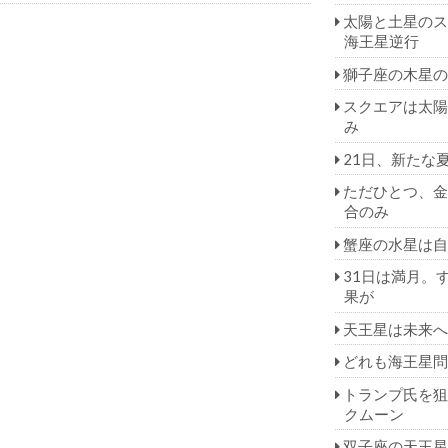
太陽と土星のス
海王星逆行
獅子座の木星の
スクエアは太陽
み
21日、新たな
ただひとつ、金
合のみ
蟹座の水星は自
31日は満月。
果が
天王星は未来へ
どれも海王星問
トランプ氏を狙
クムーン
双子座の天王星