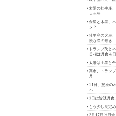
太陽の牡牛座、
天王星
金星と木星、木
タ？
牡羊座の火星、
慢な星の動き
トランプ氏とネ
首相は月食＆
太陽は土星と合
高市、トランプ
月
11日、蟹座の
へ
3日は皆既月食
もう少し見定め
2月17日は日食