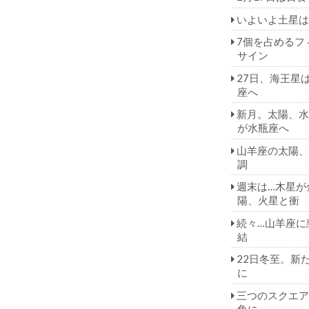
いよいよ土星は
7個を占めるフ
サイン
27日、海王星
座へ
新月。太陽、水
が水瓶座へ
山羊座の太陽、
調
週末は…木星が
陽、火星と衝
続々…山羊座に
結
22日冬至。新
に
三つのスクエア
角に