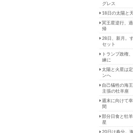
グレス
18日の太陽と
冥王星逆行、過
帰
28日、新月。
セット
トランプ政権、
練に
太陽と火星は定
ンへ
自己犠牲の海王
主張の牡羊座
週末に向けて幸
間
部分日食と牡羊
星
20日は春分。