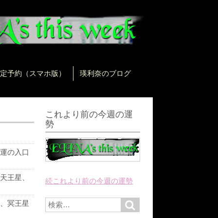
定予約（スマホ版）
瑛利奈のブログ
これより前の今週の運
勢
運の入口
天王星、
続これより前の今週の運勢
に
S
、冥王星
S
e
e
a