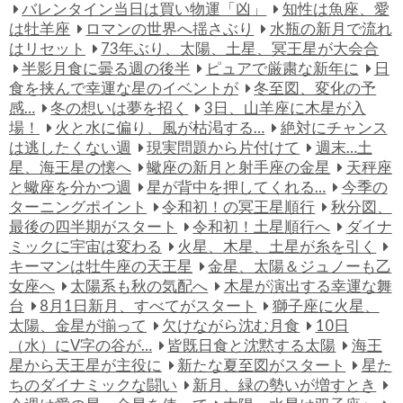
バレンタイン当日は買い物運「凶」
知性は魚座、愛
は牡羊座
ロマンの世界へ揺さぶり
水瓶の新月で流れ
はリセット
73年ぶり、太陽、土星、冥王星が大会合
半影月食に曇る週の後半
ピュアで厳粛な新年に
日
食を挟んで幸運な星のイベントが
冬至図、変化の予
感…
冬の想いは夢を招く
3日、山羊座に木星が入
場！
火と水に偏り、風が枯渇する…
絶対にチャンス
は逃したくない週
現実問題から片付けて
週末…土
星、海王星の懐へ
蠍座の新月と射手座の金星
天秤座
と蠍座を分かつ週
星が背中を押してくれる…
今季の
ターニングポイント
令和初！の冥王星順行
秋分図、
最後の四半期がスタート
令和初！土星順行へ
ダイナ
ミックに宇宙は変わる
火星、木星、土星が糸を引く
キーマンは牡牛座の天王星
金星、太陽＆ジュノーも乙
女座へ
太陽系も秋の気配へ
木星が演出する幸運な舞
台
8月1日新月、すべてがスタート
獅子座に火星、
太陽、金星が揃って
欠けながら沈む月食
10日
（水）にV字の谷が…
皆既日食と沈黙する太陽
海王
星から天王星が主役に
新たな夏至図がスタート
星た
ちのダイナミックな闘い
新月、緑の勢いが増すとき