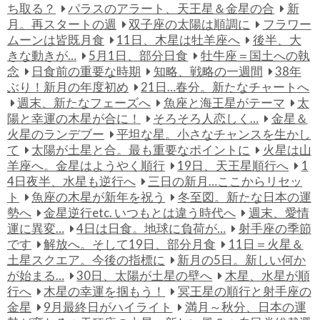
ち取る？
パラスのアラート、天王星＆金星の合
新
月。再スタートの週
双子座の太陽は順調に
フラワー
ムーンは皆既月食
11日、木星は牡羊座へ
後半、大
きな動きが…
5月1日、部分日食
牡牛座＝国土への執
念
日食前の重要な時期
知略、戦略の一週間
38年
ぶり！新月の年度初め
21日…春分。新たなチャートへ
週末、新たなフェーズへ
魚座と海王星がテーマ
太
陽と幸運の木星が合に！
そろそろ人恋しく…
金星＆
火星のランデブー
平坦な星。小さなチャンスを生かし
て
太陽が土星と合。最も重要なポイントに
火星は山
羊座へ。金星はようやく順行
19日、天王星順行へ
1
4日夜半、水星も逆行へ
三日の新月…ここからリセッ
ト
魚座の木星が新年を祝う
冬至図。新たな日本の運
勢へ
金星逆行etc. いつもとは違う時代へ
週末、愛情
運に異変…
4日は日食。地球に負荷が…
射手座の季節
です
解放へ。そして19日、部分月食
11日＝火星＆
土星スクエア。今後の指標に
新月の5日。新しい何か
が始まる…
30日、太陽が土星の壁へ
木星、水星が順
行へ
木星の幸運を掴もう！
冥王星の順行と射手座の
金星
9月最終日がハイライト
満月～秋分、日本の運