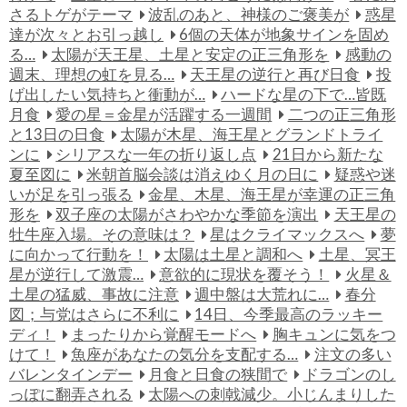
さるトゲがテーマ
波乱のあと、神様のご褒美が
惑星
達が次々とお引っ越し
6個の天体が地象サインを固め
る…
太陽が天王星、土星と安定の正三角形を
感動の
週末、理想の虹を見る…
天王星の逆行と再び日食
投
げ出したい気持ちと衝動が…
ハードな星の下で…皆既
月食
愛の星＝金星が活躍する一週間
二つの正三角形
と13日の日食
太陽が木星、海王星とグランドトライ
ンに
シリアスな一年の折り返し点
21日から新たな
夏至図に
米朝首脳会談は消えゆく月の日に
疑惑や迷
いが足を引っ張る
金星、木星、海王星が幸運の正三角
形を
双子座の太陽がさわやかな季節を演出
天王星の
牡牛座入場。その意味は？
星はクライマックスへ
夢
に向かって行動を！
太陽は土星と調和へ
土星、冥王
星が逆行して激震…
意欲的に現状を覆そう！
火星＆
土星の猛威、事故に注意
週中盤は大荒れに…
春分
図；与党はさらに不利に
14日、今季最高のラッキー
ディ！
まったりから覚醒モードへ
胸キュンに気をつ
けて！
魚座があなたの気分を支配する…
注文の多い
バレンタインデー
月食と日食の狭間で
ドラゴンのし
っぽに翻弄される
太陽への刺戟減少。小じんまりした