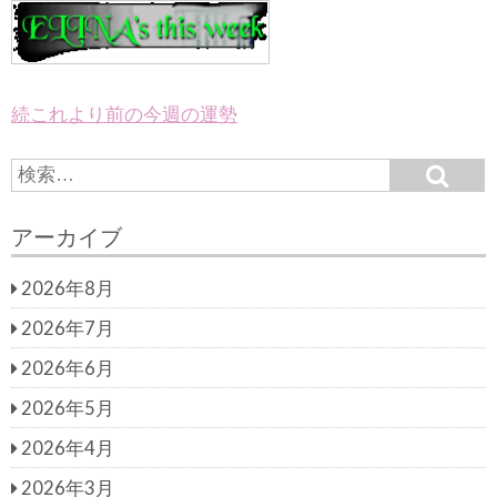
続これより前の今週の運勢
S
S
e
e
a
a
r
アーカイブ
c
r
h
c
2026年8月
h
f
2026年7月
o
r:
2026年6月
2026年5月
2026年4月
2026年3月