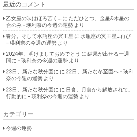
最近のコメント
乙女座の味はほろ苦く…
に
ただひとつ、金星&木星の
合のみ – 瑛利奈の今週の運勢
より
春分。そして水瓶座の冥王星
に
水瓶座の冥王星…再び
– 瑛利奈の今週の運勢
より
2024年、明けましておめでとう
に
結果が出せる一週
間に – 瑛利奈の今週の運勢
より
23日、新たな秋分図に
に
22日、新たな冬至図へ – 瑛利
奈の今週の運勢
より
23日、新たな秋分図に
に
日食、月食から解放されて。
行動的に – 瑛利奈の今週の運勢
より
カテゴリー
今週の運勢