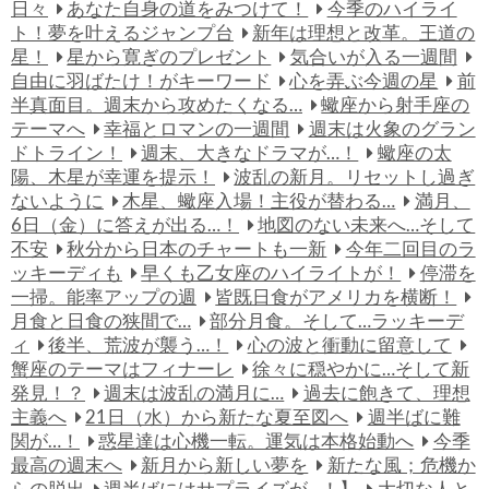
日々
あなた自身の道をみつけて！
今季のハイライ
ト！夢を叶えるジャンプ台
新年は理想と改革。王道の
星！
星から寛ぎのプレゼント
気合いが入る一週間
自由に羽ばたけ！がキーワード
心を弄ぶ今週の星
前
半真面目。週末から攻めたくなる…
蠍座から射手座の
テーマへ
幸福とロマンの一週間
週末は火象のグラン
ドトライン！
週末、大きなドラマが…！
蠍座の太
陽、木星が幸運を提示！
波乱の新月。リセットし過ぎ
ないように
木星、蠍座入場！主役が替わる…
満月、
6日（金）に答えが出る…！
地図のない未来へ…そして
不安
秋分から日本のチャートも一新
今年二回目のラ
ッキーディも
早くも乙女座のハイライトが！
停滞を
一掃。能率アップの週
皆既日食がアメリカを横断！
月食と日食の狭間で…
部分月食。そして…ラッキーデ
ィ
後半、荒波が襲う…！
心の波と衝動に留意して
蟹座のテーマはフィナーレ
徐々に穏やかに…そして新
発見！？
週末は波乱の満月に…
過去に飽きて、理想
主義へ
21日（水）から新たな夏至図へ
週半ばに難
関が…！
惑星達は心機一転。運気は本格始動へ
今季
最高の週末へ
新月から新しい夢を
新たな風；危機か
らの脱出
週半ばにはサプライズが…！】
大切な人と