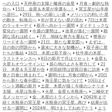
への入口
天秤座の太陽と蠍座の金星
月食～劇的な秋
分へ
15日、金星＆木星が幸運を…！
冥王星が山羊座
へ逆行…
29日、秋への新しい道
メリハリの利いた星
の動き、転換点へ
先が見えない星の流れ
7日は木星
のラッキーデイ
新月へ向かう一週間
ダイナミックな
変化の一週間
今週の運勢は…
改革が進む一週間
順
調な流れは続く…
7月、地味な努力を重ねて
蟹座が
リードする一週間
21日、新たな夏至図へ
まずは、
目の前の問題から
週末に大きな契機が…
双子座に星
たちが集結
26日、木星は双子座へ
牡牛座の木星、
ラストチャンスへ
8日の新月で月はリセット
金星も
火星もオウンサインに
居心地のよさを努力して
21
日、木星＆天王星が合
岸田総理は皆既日食に訪米
月
食と日食に挟まれて…
週明けは…月食の闇から
20日
から新たな春分図に
海王星に気をつけて
10日はイ
ベント満載の新月
土星、木星が描く今後のシナリオ
太陽、水星は魚座へ
火星、金星も水瓶座へ
二極化す
るメッセージ
金、木星のトラインから
2043年まで
続く水瓶座の冥王星
水瓶座の冥王星…再び
結果が出
せる一週間に
2024年、明けましておめでとう
よう