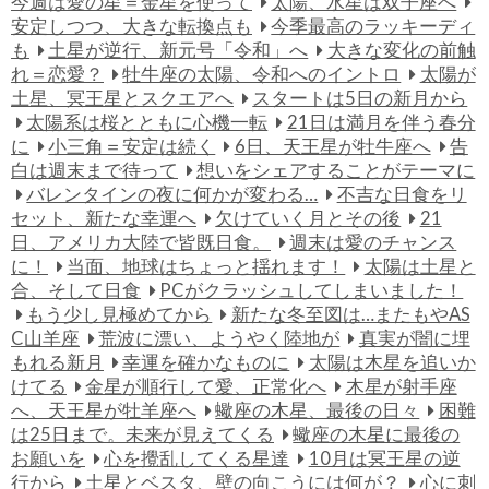
今週は愛の星＝金星を使って
太陽、水星は双子座へ
安定しつつ、大きな転換点も
今季最高のラッキーディ
も
土星が逆行、新元号「令和」へ
大きな変化の前触
れ＝恋愛？
牡牛座の太陽、令和へのイントロ
太陽が
土星、冥王星とスクエアへ
スタートは5日の新月から
太陽系は桜とともに心機一転
21日は満月を伴う春分
に
小三角＝安定は続く
6日、天王星が牡牛座へ
告
白は週末まで待って
想いをシェアすることがテーマに
バレンタインの夜に何かが変わる…
不吉な日食をリ
セット、新たな幸運へ
欠けていく月とその後
21
日、アメリカ大陸で皆既日食。
週末は愛のチャンス
に！
当面、地球はちょっと揺れます！
太陽は土星と
合、そして日食
PCがクラッシュしてしまいました！
もう少し見極めてから
新たな冬至図は…またもやAS
C山羊座
荒波に漂い、ようやく陸地が
真実が闇に埋
もれる新月
幸運を確かなものに
太陽は木星を追いか
けてる
金星が順行して愛、正常化へ
木星が射手座
へ、天王星が牡羊座へ
蠍座の木星、最後の日々
困難
は25日まで。未来が見えてくる
蠍座の木星に最後の
お願いを
心を攪乱してくる星達
10月は冥王星の逆
行から
土星とベスタ、壁の向こうには何が？
心に刺