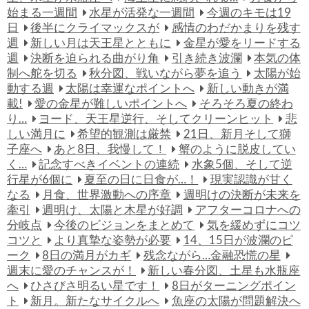
始まる一週間
水星が活発な一週間
今週のキモは19
日
後半にクライマックスが
感情のわだかまりを残す
週
新しい月は天王星とともに
金星が愛をリードする
週
決断を迫られる曲がり角
引き続き波瀾
本気の体
制へ舵を切る
秋分図、戦いながら夢を追う
太陽が始
動する週
太陽は幸運なポイントへ
新しい動きが満
載!
愛の金星が難しいポイントへ
そろそろ夏の終わ
り…
ヨード、天王星逆行、そしてクリーンヒット
悲
しい満月に
希望的観測は厳禁
21日、新月そして獅
子座へ
あと8日、我慢して！
蟹のように脱皮してい
く…
記念すべきイベントの連続
水象5個、そして逆
行星が6個に
夏至の日に日食が…！
現実認識が甘く
なる
月食、世界激動への序章
週明けの決断が未来を
牽引
週明け、太陽と木星が好調
アフターコロナへの
分岐点
今後のビジョンをまとめて
気を緩めずにコツ
コツと
より真摯な姿勢が必要
14、15日が波瀾のピ
ーク
8日の満月がカギ
残念ながら…金融恐慌の星
週末に愛のチャンスが！
新しい春分図、土星も水瓶座
へ
ひさびさ明るい星です！
8日がターニングポイン
ト
新月。新たなサイクルへ
魚座の太陽が問題解決へ