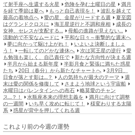
て射手座へ生還する火星
危険を孕む土曜日の星
満月
を経て季節は夏へ
もっと自己表現を！
波乱を越えて
最高の着地点へ
愛の星、金星がリードする週
夏至図
はグランドクロスに
海王星逆行と不調和座相
成長の
女神、セレスが支配する…
母船の進路が見えない…
流動的で不安なムードに
平和な日々～衝撃的な週末へ
夢に向かって駆け上がれ！
いよいよ決断しましょ
う！
一転してのどかな連休へ
次は冥王星の逆行
愛
も勉強も楽しく、自己責任で
新たな方向性が決まる週
半月から始まる新年度
半影月食と緊張に満ちた惑星
たち
20日（春分）から新たなチャートへ
3月9日、
日食が落とす影は…？
人の気持ちが最大のテーマ
週
末は愛の関係を修復して
さまよう地球という宇宙船
水曜日はバレンタインへの布石
略莫愛のチャン
ス…？！
水瓶座本来の理想主義を
満月に向けて調整
の一週間
いち早く攻めに転じて！
様変わりする太陽
系
惑星が背中を押してくれる週
これより前の今週の運勢