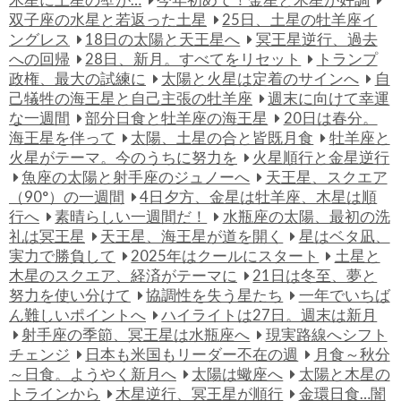
双子座の水星と若返った土星
25日、土星の牡羊座イ
ングレス
18日の太陽と天王星へ
冥王星逆行、過去
への回帰
28日、新月。すべてをリセット
トランプ
政権、最大の試練に
太陽と火星は定着のサインへ
自
己犠牲の海王星と自己主張の牡羊座
週末に向けて幸運
な一週間
部分日食と牡羊座の海王星
20日は春分。
海王星を伴って
太陽、土星の合と皆既月食
牡羊座と
火星がテーマ。今のうちに努力を
火星順行と金星逆行
魚座の太陽と射手座のジュノーへ
天王星、スクエア
（90°）の一週間
4日夕方、金星は牡羊座、木星は順
行へ
素晴らしい一週間だ！
水瓶座の太陽、最初の洗
礼は冥王星
天王星、海王星が道を開く
星はベタ凪、
実力で勝負して
2025年はクールにスタート
土星と
木星のスクエア、経済がテーマに
21日は冬至、夢と
努力を使い分けて
協調性を失う星たち
一年でいちば
ん難しいポイントへ
ハイライトは27日。週末は新月
射手座の季節、冥王星は水瓶座へ
現実路線へシフト
チェンジ
日本も米国もリーダー不在の週
月食～秋分
～日食。ようやく新月へ
太陽は蠍座へ
太陽と木星の
トラインから
木星逆行、冥王星が順行
金環日食…闇