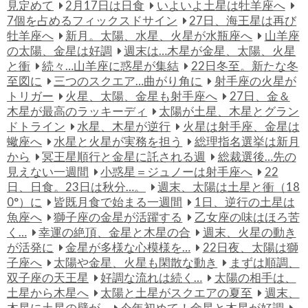
見定めて
2月17日は日食
いよいよ土星は牡羊座へ
7個を占めるフィックスドサイン
27日、海王星は再び
牡羊座へ
新月。太陽、水星、火星が水瓶座へ
山羊座
の太陽、金星は好調
週末は…木星が金星、太陽、火星
と衝
続々…山羊座に惑星が集結
22日冬至。新たな冬
至図に
三つのスクエア…曲がり角に
射手座の火星が
トリガー
火星、太陽、金星も射手座へ
27日、金＆
木星が最高のラッキーディ
太陽が土星、木星とグラン
ドトライン
水星、木星が逆行
火星は射手座、金星は
蠍座へ
水星と火星が実務を担う
総理指名選挙は新月
から
冥王星順行と金星に託される週
総裁選後…先の
見えない一週間
小惑星＝ジュノーは射手座へ
22
日、日食。23日は秋分…。
週末、太陽は土星と衝（18
0°）に
皆既月食で始まる一週間
1日、逆行の土星は
魚座へ
獅子座の金星が活躍する
乙女座の味はほろ苦
く…
幸運の絶頂、金星と木星の合
週末、火星の動き
が活発に
金星が多様な心模様を…
22日夜、太陽は獅
子座へ
太陽や金星、火星も閑散な動き
まずは順調、
双子座の天王星
好調な流れは続く…
太陽の相手は、
土星から木星へ
太陽と土星がスクエアの夏至
週末、
木星に土星の壁が…
今年初めて！金星と木星が好調