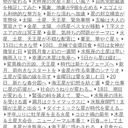
勢が変わる
天秤座の火星＝新しい風？
自民党総裁選
を検証してみた
風象、地象が9個を占める
エゴより
も利他的な努力を
新たな流れへ加速
星の対立構造が
常態化
太陽、土星、天王星、緊急事態
五輪は大人の
寛容さで
金星、太陽、小惑星ベスタが移動
Ｔ字スク
エアの次は冥王星
金星、気持ちの問題がテーマに
火
星、土星、天王星が不穏な配置に
夏至、華やぐ星々
15日に大きな壁
10日、北極で金環日食
4日は女神が
微笑む日
皆既月食と幻の一週間
水瓶座の土星は早い
梅雨入り？
幸運の木星は魚座へ
5日から星は緩む…
変異株の元凶、天王星
時代は新たなフェーズへ
新
月、前向きなスタートを
金星が作る幸運のシナリオ
土星が妥協の線を示す
金曜日は愛を楽しむ日
20
日、新たな春分図へ
海王星が幻想を紡ぐ週
愛と仕事
に星の応援が…
社会のうねりが変わる…
18日、潮目
が変わる！
緊張の峠を越えて、愛へ…
水瓶座の洗礼
を受ける週
満月はクライマックスに
水瓶座開門！太
陽が土星と出会う
ダイナミックな星が時代を変える…
半年ぶりに牡羊座を去る火星
コロナ禍の新年
木星
＆土星大会合、ニューノーマル本番！
日食…そして土
星、木星が水瓶座へ
海王星に惑わされる…
月食から