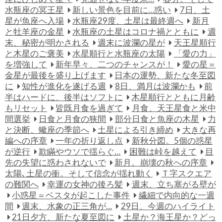
水瓶座の冥王星
新しい景色を目前に…惑い
7日、土
星が魚座へ入場
水瓶座29度、土星は最終週へ
新月
と牡羊座の金星
水瓶座の土星はコロナ禍とともに
週
末、秘密が明かされる
週末に波瀾の星が
天王星順行
と木星のご褒美
水星順行と水瓶座の太陽
「愛の力」
を増強して
新年早々、二つのチャンスが！
愛の星＝
金星が最後を盛り上げます
日本の運勢、新たな冬至図
に
知性が進化を遂げる週
8日、満月は波瀾かも
前
半はハードに、後半はソフトに
木星順行とともに月齢
もリセット
皆既月食を過ぎて
月食、天王星食と米中
間選挙
日食と月食の狭間
部分日食と魚座の木星
力
と決断、蠍座の季節へ
土星による引き締め
大きな再
編への序章
一年の折り返し点
新秋分図。5個の惑星
が逆行
欺瞞やウソで揺らぐ…
困難は峠を越えて
目
先の失望に惑わされないで
新月。崩壊の秋への序章
太陽､土星の衝。そして信念が揺れ動く
Ｔ字スクエア
の難関へ
幸運の女神の後ろ髪
週末、立ち塞がる壁が
小惑星＝ベスタが起こした事件
繊細で内向的な一週
間
週末、水象の正三角が…
29日、今週のハイライト
21日夕方、新たな夏至図に
土星か？海王星か？どっ