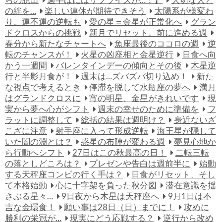
の絆を…
楽しい連休が期待できそう
太陽系が様変わ
り。運不運の逆転も
愛の星＝金星が正常化へ
グラン
ドクロスからの挑戦
新月でリセット。前に進める週
春分から新たなチャートへ
魚座最後のココロの週
逆
転のチャンスが！
火星の凶座相と金星逆行
日食へ向
かう一週間
バレンタインデーの傾向とその後
木星逆
行と半影月食が！
週末は…ズバズバ切り込め！
新た
な視点で考えるとき
停滞を脱して水瓶座の夢へ
満月
はグランドクロスに
宵の明星、金星がきれいです
現
実から夢へ心がシフト
週末の幸せのために準備を
フ
ラットに調整して
総括の結果は週明け？
身近ないざ
こざに注意
射手座に入って形成逆転
海王星が隠して
いた闇の淵とは？
惑星の布陣が変わる週
夢見心地か
ら行動へシフト
27日はこの秋最高の日！
二転三転
の落としどころは？
プレゼンや告白は週前半に
始動
する天秤座コンビの行く手は？
日食がリセット、そし
て本格始動
心に十字架を負った秋分図
潜在意識を揺
さぶる星々…
9日夜から木星は天秤座へ
9月1日は不
吉な金環食！
願い事は28日（日）までに！
攻めに
勝利の栄冠が…
現実にどう応戦する？
逆行から改め