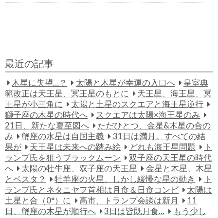
最近の記事
木星に失望…？
太陽と木星が幸運の入口へ
皇室典
範改正は天王星、冥王星のもとに
天王星、海王星、冥
王星が小三角に
太陽と土星のスクエアと海王星逆行
獅子座の木星の時代へ
スクエアは太陽×海王星のみ
21日、新たな夏至図へ
ただひとつ、金星&木星の合の
み
蟹座の水星は自国主義
31日は満月。すべての結
果が
天王星は未来への踏み絵
どれも海王星問題
ト
ランプ氏を狙うブラックムーン
双子座の天王星の時代
へ
太陽の牡牛座、双子座の天王星
金星と木星、木星
とベスタ？
牡羊座の火星、しかし緩慢な星の動き
ト
ランプ氏とネタニヤフ首相は月食＆日食コンビ
太陽は
土星と合（0°）に
高市、トランプ会談は新月
11
日、蟹座の木星が順行へ
3日は皆既月食…
もう少し