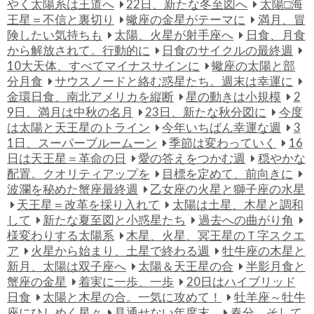
やく太陽系は王道へ
22日、新たな冬至図へ
太陽□海
王星＝不信と裏切り
蠍座の金星がテーマに
満月、冒
険したい気持ちも
太陽、火星が射手座へ
日食、月食
から解放されて。行動的に
日食のサイクルの最終週
10大天体、すべてマイナスサインに
蠍座の太陽と部
分月食
サウスノードと絡む惑星たち。週末は幸運に
金環日食、南北アメリカを縦断
星の動きは小規模
2
9日、満月は中秋の名月
23日、新たな秋分図に
今度
は太陽と天王星のトライン
今年いちばん幸運な週
3
1日、スーパーブルームーン
季節は変わっていく
16
日は天王星＝革命の日
愛の答えをつかむ週
穏やかな
配置。クオリティアップを
目標を定めて、前向きに
波瀾を秘めた蟹座最終週
乙女座の火星と獅子座の水星
天王星＝改革を採り入れて
太陽は土星、木星と調和
して
新たな夏至図と小惑星たち
過去への曲がり角
様変わりする太陽系
木星、火星、冥王星のＴ字スクエ
ア
火星から始まり、土星で終わる週
牡牛座の木星と
新月、太陽は双子座へ
太陽＆天王星の合
半影月食と
蟹座の金星
着実に一歩、一歩
20日はハイブリッド
日食
太陽と木星の合。一気に攻めて！
牡羊座～牡牛
座にひしめく星々
見通せない年度末…
春分。そして