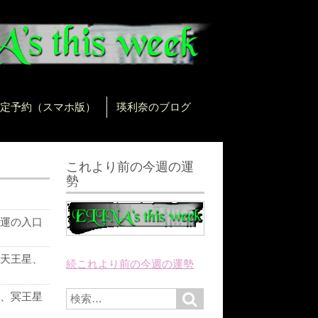
定予約（スマホ版）
瑛利奈のブログ
これより前の今週の運
勢
運の入口
天王星、
続これより前の今週の運勢
に
S
、冥王星
S
e
e
a