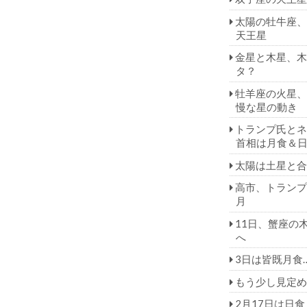
太陽の牡牛座、
天王星
金星と木星、木
タ？
牡羊座の火星、
慢な星の動き
トランプ氏とネ
首相は月食＆
太陽は土星と合
高市、トランプ
月
11日、蟹座の
へ
3日は皆既月食
もう少し見定め
2月17日は日食