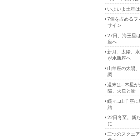
いよいよ土星は
7個を占めるフ
サイン
27日、海王星
座へ
新月。太陽、水
が水瓶座へ
山羊座の太陽、
調
週末は…木星が
陽、火星と衝
続々…山羊座に
結
22日冬至。新
に
三つのスクエア
角に