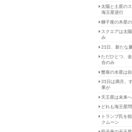
太陽と土星のス
海王星逆行
獅子座の木星の
スクエアは太陽
み
21日、新たな
ただひとつ、金
合のみ
蟹座の水星は自
31日は満月。
果が
天王星は未来へ
どれも海王星問
トランプ氏を狙
クムーン
双子座の天王星