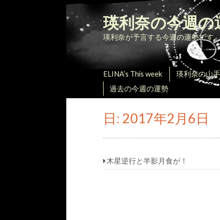
瑛利奈の今週の
瑛利奈が予言する今週の運勢です
ELINA’s This week
瑛利奈の山
過去の今週の運勢
日:
2017年2月6日
木星逆行と半影月食が！