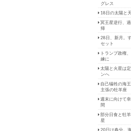
グレス
18日の太陽と
冥王星逆行、過
帰
28日、新月。
セット
トランプ政権、
練に
太陽と火星は定
ンへ
自己犠牲の海王
主張の牡羊座
週末に向けて幸
間
部分日食と牡羊
星
20日は春分。