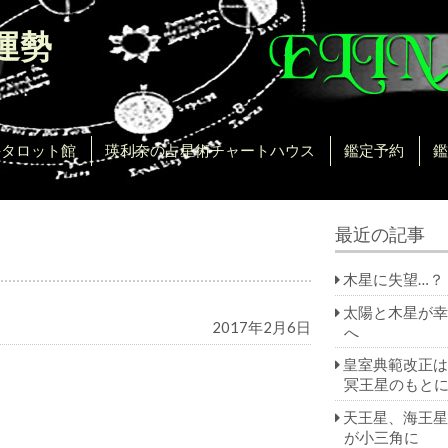
運勢
。
手タロット館
瑛利奈の占星術チャートハウス
鑑定予約
鑑
最近の記事
木星に失望…？
太陽と木星が幸
2017年2月6日
へ
皇室典範改正は
冥王星のもと
天王星、海王星
が小三角に