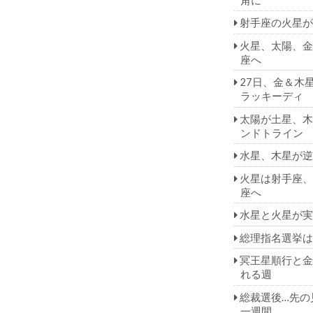
射手座の火星が
火星、太陽、金
座へ
27日、金＆木
ラッキーディ
太陽が土星、木
ンドトライン
水星、木星が逆
火星は射手座、
座へ
水星と火星が実
総理指名選挙は
冥王星順行と金
れる週
総裁選後…先の
一週間