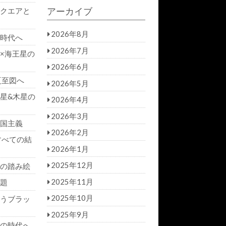
a
r
アーカイブ
クエアと
r
c
h
c
h
2026年8月
時代へ
f
2026年7月
×海王星の
o
r:
2026年6月
夏至図へ
2026年5月
星&木星の
2026年4月
2026年3月
国主義
2026年2月
すべての結
2026年1月
2025年12月
の踏み絵
2025年11月
題
2025年10月
うブラッ
2025年9月
の時代へ