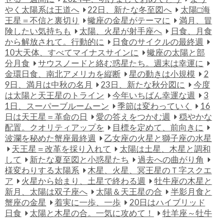
やく太陽系は王道へ
22日、新たな冬至図へ
太陽□海
王星＝不信と裏切り
蠍座の金星がテーマに
満月、冒
険したい気持ちも
太陽、火星が射手座へ
日食、月食
から解放されて。行動的に
日食のサイクルの最終週
10大天体、すべてマイナスサインに
蠍座の太陽と部
分月食
サウスノードと絡む惑星たち。週末は幸運に
金環日食、南北アメリカを縦断
星の動きは小規模
2
9日、満月は中秋の名月
23日、新たな秋分図に
今度
は太陽と天王星のトライン
今年いちばん幸運な週
3
1日、スーパーブルームーン
季節は変わっていく
16
日は天王星＝革命の日
愛の答えをつかむ週
穏やかな
配置。クオリティアップを
目標を定めて、前向きに
波瀾を秘めた蟹座最終週
乙女座の火星と獅子座の水星
天王星＝改革を採り入れて
太陽は土星、木星と調和
して
新たな夏至図と小惑星たち
過去への曲がり角
様変わりする太陽系
木星、火星、冥王星のＴ字スクエ
ア
火星から始まり、土星で終わる週
牡牛座の木星と
新月、太陽は双子座へ
太陽＆天王星の合
半影月食と
蟹座の金星
着実に一歩、一歩
20日はハイブリッド
日食
太陽と木星の合。一気に攻めて！
牡羊座～牡牛