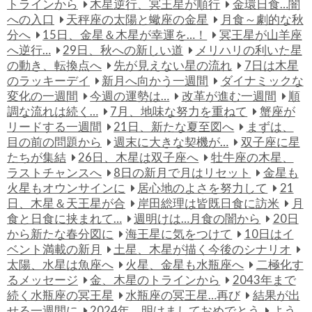
トラインから
木星逆行、冥王星が順行
金環日食…闇
への入口
天秤座の太陽と蠍座の金星
月食～劇的な秋
分へ
15日、金星＆木星が幸運を…！
冥王星が山羊座
へ逆行…
29日、秋への新しい道
メリハリの利いた星
の動き、転換点へ
先が見えない星の流れ
7日は木星
のラッキーデイ
新月へ向かう一週間
ダイナミックな
変化の一週間
今週の運勢は…
改革が進む一週間
順
調な流れは続く…
7月、地味な努力を重ねて
蟹座が
リードする一週間
21日、新たな夏至図へ
まずは、
目の前の問題から
週末に大きな契機が…
双子座に星
たちが集結
26日、木星は双子座へ
牡牛座の木星、
ラストチャンスへ
8日の新月で月はリセット
金星も
火星もオウンサインに
居心地のよさを努力して
21
日、木星＆天王星が合
岸田総理は皆既日食に訪米
月
食と日食に挟まれて…
週明けは…月食の闇から
20日
から新たな春分図に
海王星に気をつけて
10日はイ
ベント満載の新月
土星、木星が描く今後のシナリオ
太陽、水星は魚座へ
火星、金星も水瓶座へ
二極化す
るメッセージ
金、木星のトラインから
2043年まで
続く水瓶座の冥王星
水瓶座の冥王星…再び
結果が出
せる一週間に
2024年、明けましておめでとう
よう