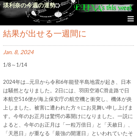
瑛利奈の今週の運勢
結果が出せる一週間に
Jan.
8,
2024
1/8～1/14
2024年は…元旦から令和6年能登半島地震が起き、日本
は騒然となりました。2日には、羽田空港C滑走路で日
本航空516便が海上保安庁の航空機と衝突し、機体が炎
上しました。被害に遭われた方々にお見舞い申し上げま
す。今年のお正月は驚愕の幕開けになりました。一説に
よると、今年のお正月は「一粒万倍日」と「天赦日」、
「天恩日」が重なる「最強の開運日」といわれていたそ