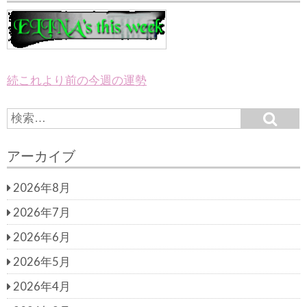
続これより前の今週の運勢
S
S
e
e
a
a
r
アーカイブ
c
r
h
c
2026年8月
h
f
2026年7月
o
r:
2026年6月
2026年5月
2026年4月