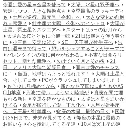
今週は愛の星＝金星を使って
太陽、水星は双子座へ
安定しつつ、大きな転換点も
今季最高のラッキーディ
も
土星が逆行、新元号「令和」へ
大きな変化の前触
れ＝恋愛？
牡牛座の太陽、令和へのイントロ
太陽が
土星、冥王星とスクエアへ
スタートは5日の新月から
太陽系は桜とともに心機一転
21日は満月を伴う春分
に
小三角＝安定は続く
6日、天王星が牡牛座へ
告
白は週末まで待って
想いをシェアすることがテーマに
バレンタインの夜に何かが変わる…
不吉な日食をリ
セット、新たな幸運へ
欠けていく月とその後
21
日、アメリカ大陸で皆既日食。
週末は愛のチャンス
に！
当面、地球はちょっと揺れます！
太陽は土星と
合、そして日食
PCがクラッシュしてしまいました！
もう少し見極めてから
新たな冬至図は…またもやAS
C山羊座
荒波に漂い、ようやく陸地が
真実が闇に埋
もれる新月
幸運を確かなものに
太陽は木星を追いか
けてる
金星が順行して愛、正常化へ
木星が射手座
へ、天王星が牡羊座へ
蠍座の木星、最後の日々
困難
は25日まで。未来が見えてくる
蠍座の木星に最後の
お願いを
心を攪乱してくる星達
10月は冥王星の逆