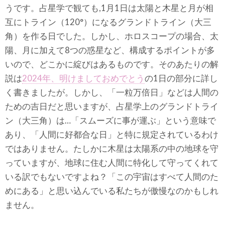
うです。占星学で観ても,1月1日は太陽と木星と月が相
互にトライン（120°）になるグランドトライン（大三
角）を作る日でした。しかし、ホロスコープの場合、太
陽、月に加えて8つの惑星など、構成するポイントが多
いので、どこかに綻びはあるものです。そのあたりの解
説は
2024年、明けましておめでとう
の1日の部分に詳し
く書きましたが。しかし、「一粒万倍日」などは人間の
ための吉日だと思いますが、占星学上のグランドトライ
ン（大三角）は…「スムーズに事が運ぶ」という意味で
あり、「人間に好都合な日」と特に規定されているわけ
ではありません。たしかに木星は太陽系の中の地球を守
っていますが、地球に住む人間に特化して守ってくれて
いる訳でもないですよね？「この宇宙はすべて人間のた
めにある」と思い込んでいる私たちが傲慢なのかもしれ
ません。