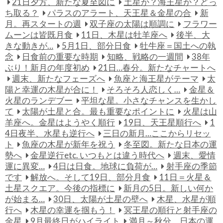
21日夕方、新たな夏至図に
土星か？海王星か？どっ
ち取る？
パラスのアラート、天王星＆金星の合
新
月。再スタートの週
双子座の太陽は順調に
フラワー
ムーンは皆既月食
11日、木星は牡羊座へ
後半、大
きな動きが…
5月1日、部分日食
牡牛座＝国土への執
念
日食前の重要な時期
知略、戦略の一週間
38年
ぶり！新月の年度初め
21日…春分。新たなチャートへ
週末、新たなフェーズへ
魚座と海王星がテーマ
太
陽と幸運の木星が合に！
そろそろ人恋しく…
金星＆
火星のランデブー
平坦な星。小さなチャンスを生かし
て
太陽が土星と合。最も重要なポイントに
火星は山
羊座へ。金星はようやく順行
19日、天王星順行へ
1
4日夜半、水星も逆行へ
三日の新月…ここからリセッ
ト
魚座の木星が新年を祝う
冬至図。新たな日本の運
勢へ
金星逆行etc. いつもとは違う時代へ
週末、愛情
運に異変…
4日は日食。地球に負荷が…
射手座の季節
です
解放へ。そして19日、部分月食
11日＝火星＆
土星スクエア。今後の指標に
新月の5日。新しい何か
が始まる…
30日、太陽が土星の壁へ
木星、水星が順
行へ
木星の幸運を掴もう！
冥王星の順行と射手座の
金星
9月最終日がハイライト
満月～秋分、日本の運