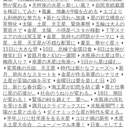
勢が変わる
天秤座の火星＝新しい風？
自民党総裁選
を検証してみた
風象、地象が9個を占める
エゴより
も利他的な努力を
新たな流れへ加速
星の対立構造が
常態化
太陽、土星、天王星、緊急事態
五輪は大人の
寛容さで
金星、太陽、小惑星ベスタが移動
Ｔ字スク
エアの次は冥王星
金星、気持ちの問題がテーマに
火
星、土星、天王星が不穏な配置に
夏至、華やぐ星々
15日に大きな壁
10日、北極で金環日食
4日は女神が
微笑む日
皆既月食と幻の一週間
水瓶座の土星は早い
梅雨入り？
幸運の木星は魚座へ
5日から星は緩む…
変異株の元凶、天王星
時代は新たなフェーズへ
新
月、前向きなスタートを
金星が作る幸運のシナリオ
土星が妥協の線を示す
金曜日は愛を楽しむ日
20
日、新たな春分図へ
海王星が幻想を紡ぐ週
愛と仕事
に星の応援が…
社会のうねりが変わる…
18日、潮目
が変わる！
緊張の峠を越えて、愛へ…
水瓶座の洗礼
を受ける週
満月はクライマックスに
水瓶座開門！太
陽が土星と出会う
ダイナミックな星が時代を変える…
半年ぶりに牡羊座を去る火星
コロナ禍の新年
木星
＆土星大会合、ニューノーマル本番！
日食…そして土