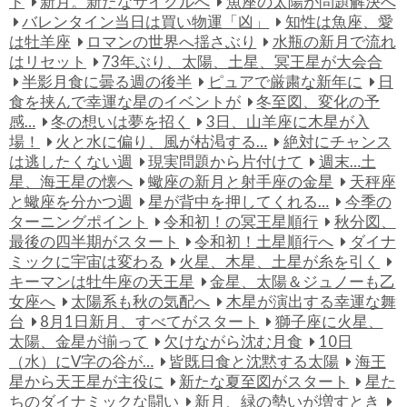
ト
新月。新たなサイクルへ
魚座の太陽が問題解決へ
バレンタイン当日は買い物運「凶」
知性は魚座、愛
は牡羊座
ロマンの世界へ揺さぶり
水瓶の新月で流れ
はリセット
73年ぶり、太陽、土星、冥王星が大会合
半影月食に曇る週の後半
ピュアで厳粛な新年に
日
食を挟んで幸運な星のイベントが
冬至図、変化の予
感…
冬の想いは夢を招く
3日、山羊座に木星が入
場！
火と水に偏り、風が枯渇する…
絶対にチャンス
は逃したくない週
現実問題から片付けて
週末…土
星、海王星の懐へ
蠍座の新月と射手座の金星
天秤座
と蠍座を分かつ週
星が背中を押してくれる…
今季の
ターニングポイント
令和初！の冥王星順行
秋分図、
最後の四半期がスタート
令和初！土星順行へ
ダイナ
ミックに宇宙は変わる
火星、木星、土星が糸を引く
キーマンは牡牛座の天王星
金星、太陽＆ジュノーも乙
女座へ
太陽系も秋の気配へ
木星が演出する幸運な舞
台
8月1日新月、すべてがスタート
獅子座に火星、
太陽、金星が揃って
欠けながら沈む月食
10日
（水）にV字の谷が…
皆既日食と沈黙する太陽
海王
星から天王星が主役に
新たな夏至図がスタート
星た
ちのダイナミックな闘い
新月、緑の勢いが増すとき