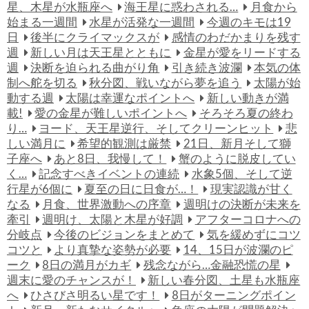
星、木星が水瓶座へ
海王星に惑わされる…
月食から
始まる一週間
水星が活発な一週間
今週のキモは19
日
後半にクライマックスが
感情のわだかまりを残す
週
新しい月は天王星とともに
金星が愛をリードする
週
決断を迫られる曲がり角
引き続き波瀾
本気の体
制へ舵を切る
秋分図、戦いながら夢を追う
太陽が始
動する週
太陽は幸運なポイントへ
新しい動きが満
載!
愛の金星が難しいポイントへ
そろそろ夏の終わ
り…
ヨード、天王星逆行、そしてクリーンヒット
悲
しい満月に
希望的観測は厳禁
21日、新月そして獅
子座へ
あと8日、我慢して！
蟹のように脱皮してい
く…
記念すべきイベントの連続
水象5個、そして逆
行星が6個に
夏至の日に日食が…！
現実認識が甘く
なる
月食、世界激動への序章
週明けの決断が未来を
牽引
週明け、太陽と木星が好調
アフターコロナへの
分岐点
今後のビジョンをまとめて
気を緩めずにコツ
コツと
より真摯な姿勢が必要
14、15日が波瀾のピ
ーク
8日の満月がカギ
残念ながら…金融恐慌の星
週末に愛のチャンスが！
新しい春分図、土星も水瓶座
へ
ひさびさ明るい星です！
8日がターニングポイン