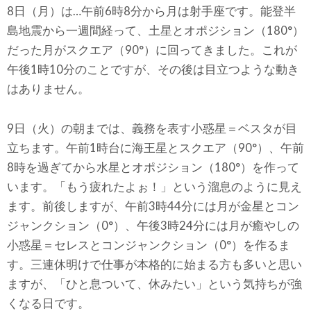
8日（月）は…午前6時8分から月は射手座です。能登半
島地震から一週間経って、土星とオポジション（180°）
だった月がスクエア（90°）に回ってきました。これが
午後1時10分のことですが、その後は目立つような動き
はありません。
9日（火）の朝までは、義務を表す小惑星＝ベスタが目
立ちます。午前1時台に海王星とスクエア（90°）、午前
8時を過ぎてから水星とオポジション（180°）を作って
います。「もう疲れたよぉ！」という溜息のように見え
ます。前後しますが、午前3時44分には月が金星とコン
ジャンクション（0°）、午後3時24分には月が癒やしの
小惑星＝セレスとコンジャンクション（0°）を作るま
す。三連休明けで仕事が本格的に始まる方も多いと思い
ますが、「ひと息ついて、休みたい」という気持ちが強
くなる日です。