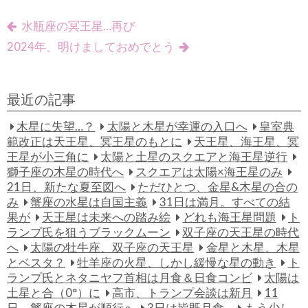
水瓶座の冥王星…再び
2024年、明けましておめでとう
最近の記事
木星に失望…？
太陽と木星が幸運の入口へ
皇室典
範改正は天王星、冥王星のもとに
天王星、海王星、冥
王星が小三角に
太陽と土星のスクエアと海王星逆行
獅子座の木星の時代へ
スクエアは太陽×海王星のみ
21日、新たな夏至図へ
ただひとつ、金星&木星の合の
み
蟹座の水星は自国主義
31日は満月。すべての結
果が
天王星は未来への踏み絵
どれも海王星問題
ト
ランプ氏を狙うブラックムーン
双子座の天王星の時代
へ
太陽の牡牛座、双子座の天王星
金星と木星、木星
とベスタ？
牡羊座の火星、しかし緩慢な星の動き
ト
ランプ氏とネタニヤフ首相は月食＆日食コンビ
太陽は
土星と合（0°）に
高市、トランプ会談は新月
11
日、蟹座の木星が順行へ
3日は皆既月食…
もう少し