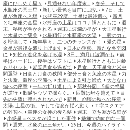
座にひしめく星々
見通せない年度末…
春分。そして
水瓶座の冥王星
新しい景色を目前に…惑い
7日、土
星が魚座へ入場
水瓶座29度、土星は最終週へ
新月
と牡羊座の金星
水瓶座の土星はコロナ禍とともに
週
末、秘密が明かされる
週末に波瀾の星が
天王星順行
と木星のご褒美
水星順行と水瓶座の太陽
「愛の力」
を増強して
新年早々、二つのチャンスが！
愛の星＝
金星が最後を盛り上げます
日本の運勢、新たな冬至図
に
知性が進化を遂げる週
8日、満月は波瀾かも
前
半はハードに、後半はソフトに
木星順行とともに月齢
もリセット
皆既月食を過ぎて
月食、天王星食と米中
間選挙
日食と月食の狭間
部分日食と魚座の木星
力
と決断、蠍座の季節へ
土星による引き締め
大きな再
編への序章
一年の折り返し点
新秋分図。5個の惑星
が逆行
欺瞞やウソで揺らぐ…
困難は峠を越えて
目
先の失望に惑わされないで
新月。崩壊の秋への序章
太陽､土星の衝。そして信念が揺れ動く
Ｔ字スクエア
の難関へ
幸運の女神の後ろ髪
週末、立ち塞がる壁が
小惑星＝ベスタが起こした事件
繊細で内向的な一週
間
週末、水象の正三角が…
29日、今週のハイライト