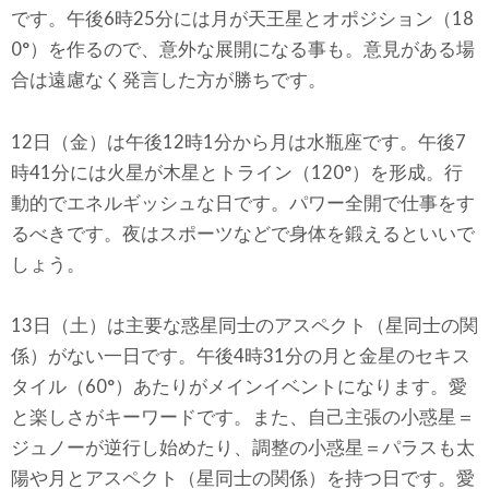
です。午後6時25分には月が天王星とオポジション（18
0°）を作るので、意外な展開になる事も。意見がある場
合は遠慮なく発言した方が勝ちです。
12日（金）は午後12時1分から月は水瓶座です。午後7
時41分には火星が木星とトライン（120°）を形成。行
動的でエネルギッシュな日です。パワー全開で仕事をす
るべきです。夜はスポーツなどで身体を鍛えるといいで
しょう。
13日（土）は主要な惑星同士のアスペクト（星同士の関
係）がない一日です。午後4時31分の月と金星のセキス
タイル（60°）あたりがメインイベントになります。愛
と楽しさがキーワードです。また、自己主張の小惑星＝
ジュノーが逆行し始めたり、調整の小惑星＝パラスも太
陽や月とアスペクト（星同士の関係）を持つ日です。愛