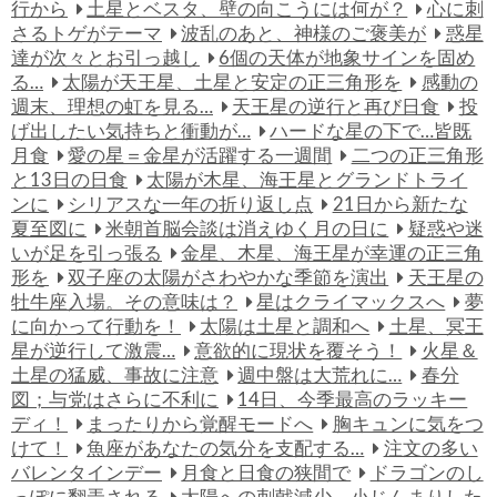
行から
土星とベスタ、壁の向こうには何が？
心に刺
さるトゲがテーマ
波乱のあと、神様のご褒美が
惑星
達が次々とお引っ越し
6個の天体が地象サインを固め
る…
太陽が天王星、土星と安定の正三角形を
感動の
週末、理想の虹を見る…
天王星の逆行と再び日食
投
げ出したい気持ちと衝動が…
ハードな星の下で…皆既
月食
愛の星＝金星が活躍する一週間
二つの正三角形
と13日の日食
太陽が木星、海王星とグランドトライ
ンに
シリアスな一年の折り返し点
21日から新たな
夏至図に
米朝首脳会談は消えゆく月の日に
疑惑や迷
いが足を引っ張る
金星、木星、海王星が幸運の正三角
形を
双子座の太陽がさわやかな季節を演出
天王星の
牡牛座入場。その意味は？
星はクライマックスへ
夢
に向かって行動を！
太陽は土星と調和へ
土星、冥王
星が逆行して激震…
意欲的に現状を覆そう！
火星＆
土星の猛威、事故に注意
週中盤は大荒れに…
春分
図；与党はさらに不利に
14日、今季最高のラッキー
ディ！
まったりから覚醒モードへ
胸キュンに気をつ
けて！
魚座があなたの気分を支配する…
注文の多い
バレンタインデー
月食と日食の狭間で
ドラゴンのし
っぽに翻弄される
太陽への刺戟減少。小じんまりした