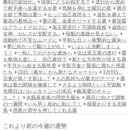
勝利の栄冠が…
現実にどう応戦する？
逆行から改め
て射手座へ生還する火星
危険を孕む土曜日の星
満月
を経て季節は夏へ
もっと自己表現を！
波乱を越えて
最高の着地点へ
愛の星、金星がリードする週
夏至図
はグランドクロスに
海王星逆行と不調和座相
成長の
女神、セレスが支配する…
母船の進路が見えない…
流動的で不安なムードに
平和な日々～衝撃的な週末へ
夢に向かって駆け上がれ！
いよいよ決断しましょ
う！
一転してのどかな連休へ
次は冥王星の逆行
愛
も勉強も楽しく、自己責任で
新たな方向性が決まる週
半月から始まる新年度
半影月食と緊張に満ちた惑星
たち
20日（春分）から新たなチャートへ
3月9日、
日食が落とす影は…？
人の気持ちが最大のテーマ
週
末は愛の関係を修復して
さまよう地球という宇宙船
水曜日はバレンタインへの布石
略莫愛のチャン
ス…？！
水瓶座本来の理想主義を
満月に向けて調整
の一週間
いち早く攻めに転じて！
様変わりする太陽
系
惑星が背中を押してくれる週
これより前の今週の運勢