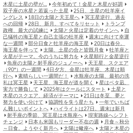
木星に土星の壁が…
今年初めて！金星と木星が好調
双子座の水星と若返った土星
25日、土星の牡羊座イ
ングレス
18日の太陽と天王星へ
冥王星逆行、過去
への回帰
28日、新月。すべてをリセット
トランプ
政権、最大の試練に
太陽と火星は定着のサインへ
自
己犠牲の海王星と自己主張の牡羊座
週末に向けて幸運
な一週間
部分日食と牡羊座の海王星
20日は春分。
海王星を伴って
太陽、土星の合と皆既月食
牡羊座と
火星がテーマ。今のうちに努力を
火星順行と金星逆行
魚座の太陽と射手座のジュノーへ
天王星、スクエア
（90°）の一週間
4日夕方、金星は牡羊座、木星は順
行へ
素晴らしい一週間だ！
水瓶座の太陽、最初の洗
礼は冥王星
天王星、海王星が道を開く
星はベタ凪、
実力で勝負して
2025年はクールにスタート
土星と
木星のスクエア、経済がテーマに
21日は冬至、夢と
努力を使い分けて
協調性を失う星たち
一年でいちば
ん難しいポイントへ
ハイライトは27日。週末は新月
射手座の季節、冥王星は水瓶座へ
現実路線へシフト
チェンジ
日本も米国もリーダー不在の週
月食～秋分
～日食。ようやく新月へ
太陽は蠍座へ
太陽と木星の