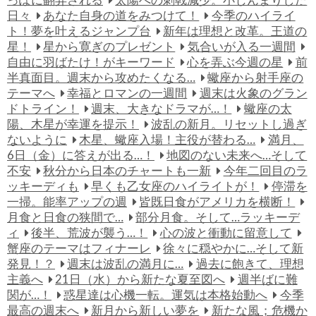
日々
あなた自身の道をみつけて！
今季のハイライ
ト！夢を叶えるジャンプ台
新年は理想と改革。王道の
星！
星から寛ぎのプレゼント
気合いが入る一週間
自由に羽ばたけ！がキーワード
心を弄ぶ今週の星
前
半真面目。週末から攻めたくなる…
蠍座から射手座の
テーマへ
幸福とロマンの一週間
週末は火象のグラン
ドトライン！
週末、大きなドラマが…！
蠍座の太
陽、木星が幸運を提示！
波乱の新月。リセットし過ぎ
ないように
木星、蠍座入場！主役が替わる…
満月、
6日（金）に答えが出る…！
地図のない未来へ…そして
不安
秋分から日本のチャートも一新
今年二回目のラ
ッキーディも
早くも乙女座のハイライトが！
停滞を
一掃。能率アップの週
皆既日食がアメリカを横断！
月食と日食の狭間で…
部分月食。そして…ラッキーデ
ィ
後半、荒波が襲う…！
心の波と衝動に留意して
蟹座のテーマはフィナーレ
徐々に穏やかに…そして新
発見！？
週末は波乱の満月に…
過去に飽きて、理想
主義へ
21日（水）から新たな夏至図へ
週半ばに難
関が…！
惑星達は心機一転。運気は本格始動へ
今季
最高の週末へ
新月から新しい夢を
新たな風；危機か