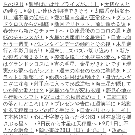
らの脱出
週半ばにはサプライズが…！】
大切な人と
の絆を…
楽しい連休が期待できそう
太陽系が様変わ
り。運不運の逆転も
愛の星＝金星が正常化へ
グラン
ドクロスからの挑戦
新月でリセット。前に進める週
春分から新たなチャートへ
魚座最後のココロの週
逆
転のチャンスが！
火星の凶座相と金星逆行
日食へ向
かう一週間
バレンタインデーの傾向とその後
木星逆
行と半影月食が！
週末は…ズバズバ切り込め！
新た
な視点で考えるとき
停滞を脱して水瓶座の夢へ
満月
はグランドクロスに
宵の明星、金星がきれいです
現
実から夢へ心がシフト
週末の幸せのために準備を
フ
ラットに調整して
総括の結果は週明け？
身近ないざ
こざに注意
射手座に入って形成逆転
海王星が隠して
いた闇の淵とは？
惑星の布陣が変わる週
夢見心地か
ら行動へシフト
27日はこの秋最高の日！
二転三転
の落としどころは？
プレゼンや告白は週前半に
始動
する天秤座コンビの行く手は？
日食がリセット、そし
て本格始動
心に十字架を負った秋分図
潜在意識を揺
さぶる星々…
9日夜から木星は天秤座へ
9月1日は不
吉な金環食！
願い事は28日（日）までに！
攻めに