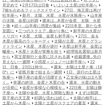
見定めて
2月17日は日食
いよいよ土星は牡羊座へ
7個を占めるフィックスドサイン
27日、海王星は再び
牡羊座へ
新月。太陽、水星、火星が水瓶座へ
山羊座
の太陽、金星は好調
週末は…木星が金星、太陽、火星
と衝
続々…山羊座に惑星が集結
22日冬至。新たな冬
至図に
三つのスクエア…曲がり角に
射手座の火星が
トリガー
火星、太陽、金星も射手座へ
27日、金＆
木星が最高のラッキーディ
太陽が土星、木星とグラン
ドトライン
水星、木星が逆行
火星は射手座、金星は
蠍座へ
水星と火星が実務を担う
総理指名選挙は新月
から
冥王星順行と金星に託される週
総裁選後…先の
見えない一週間
小惑星＝ジュノーは射手座へ
22
日、日食。23日は秋分…。
週末、太陽は土星と衝（18
0°）に
皆既月食で始まる一週間
1日、逆行の土星は
魚座へ
獅子座の金星が活躍する
乙女座の味はほろ苦
く…
幸運の絶頂、金星と木星の合
週末、火星の動き
が活発に
金星が多様な心模様を…
22日夜、太陽は獅
子座へ
太陽や金星、火星も閑散な動き
まずは順調、
双子座の天王星
好調な流れは続く…
太陽の相手は、
土星から木星へ
太陽と土星がスクエアの夏至
週末、