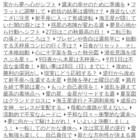
実から夢へ心がシフト
週末の幸せのために準備を
フ
ラットに調整して
総括の結果は週明け？
身近ないざ
こざに注意
射手座に入って形成逆転
海王星が隠して
いた闇の淵とは？
惑星の布陣が変わる週
夢見心地か
ら行動へシフト
27日はこの秋最高の日！
二転三転
の落としどころは？
プレゼンや告白は週前半に
始動
する天秤座コンビの行く手は？
日食がリセット、そし
て本格始動
心に十字架を負った秋分図
潜在意識を揺
さぶる星々…
9日夜から木星は天秤座へ
9月1日は不
吉な金環食！
願い事は28日（日）までに！
攻めに
勝利の栄冠が…
現実にどう応戦する？
逆行から改め
て射手座へ生還する火星
危険を孕む土曜日の星
満月
を経て季節は夏へ
もっと自己表現を！
波乱を越えて
最高の着地点へ
愛の星、金星がリードする週
夏至図
はグランドクロスに
海王星逆行と不調和座相
成長の
女神、セレスが支配する…
母船の進路が見えない…
流動的で不安なムードに
平和な日々～衝撃的な週末へ
夢に向かって駆け上がれ！
いよいよ決断しましょ
う！
一転してのどかな連休へ
次は冥王星の逆行
愛
も勉強も楽しく、自己責任で
新たな方向性が決まる週