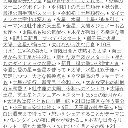
と蠍座を分かつ週
星が背中を押してくれる…
今季の
ターニングポイント
令和初！の冥王星順行
秋分図、
最後の四半期がスタート
令和初！土星順行へ
ダイナ
ミックに宇宙は変わる
火星、木星、土星が糸を引く
キーマンは牡牛座の天王星
金星、太陽＆ジュノーも乙
女座へ
太陽系も秋の気配へ
木星が演出する幸運な舞
台
8月1日新月、すべてがスタート
獅子座に火星、
太陽、金星が揃って
欠けながら沈む月食
10日
（水）にV字の谷が…
皆既日食と沈黙する太陽
海王
星から天王星が主役に
新たな夏至図がスタート
星た
ちのダイナミックな闘い
新月、緑の勢いが増すとき
今週は愛の星＝金星を使って
太陽、水星は双子座へ
安定しつつ、大きな転換点も
今季最高のラッキーディ
も
土星が逆行、新元号「令和」へ
大きな変化の前触
れ＝恋愛？
牡牛座の太陽、令和へのイントロ
太陽が
土星、冥王星とスクエアへ
スタートは5日の新月から
太陽系は桜とともに心機一転
21日は満月を伴う春分
に
小三角＝安定は続く
6日、天王星が牡牛座へ
告
白は週末まで待って
想いをシェアすることがテーマに
バレンタインの夜に何かが変わる…
不吉な日食をリ
セット、新たな幸運へ
欠けていく月とその後
21