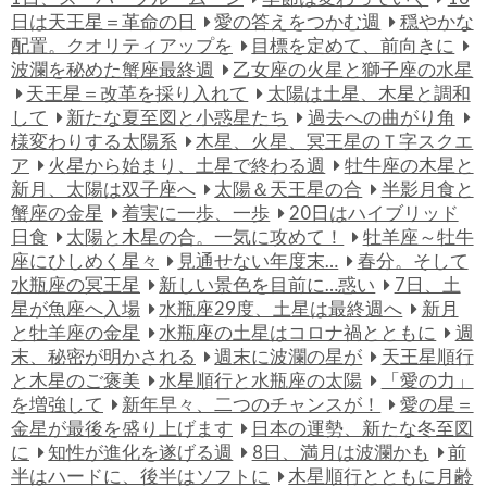
日は天王星＝革命の日
愛の答えをつかむ週
穏やかな
配置。クオリティアップを
目標を定めて、前向きに
波瀾を秘めた蟹座最終週
乙女座の火星と獅子座の水星
天王星＝改革を採り入れて
太陽は土星、木星と調和
して
新たな夏至図と小惑星たち
過去への曲がり角
様変わりする太陽系
木星、火星、冥王星のＴ字スクエ
ア
火星から始まり、土星で終わる週
牡牛座の木星と
新月、太陽は双子座へ
太陽＆天王星の合
半影月食と
蟹座の金星
着実に一歩、一歩
20日はハイブリッド
日食
太陽と木星の合。一気に攻めて！
牡羊座～牡牛
座にひしめく星々
見通せない年度末…
春分。そして
水瓶座の冥王星
新しい景色を目前に…惑い
7日、土
星が魚座へ入場
水瓶座29度、土星は最終週へ
新月
と牡羊座の金星
水瓶座の土星はコロナ禍とともに
週
末、秘密が明かされる
週末に波瀾の星が
天王星順行
と木星のご褒美
水星順行と水瓶座の太陽
「愛の力」
を増強して
新年早々、二つのチャンスが！
愛の星＝
金星が最後を盛り上げます
日本の運勢、新たな冬至図
に
知性が進化を遂げる週
8日、満月は波瀾かも
前
半はハードに、後半はソフトに
木星順行とともに月齢