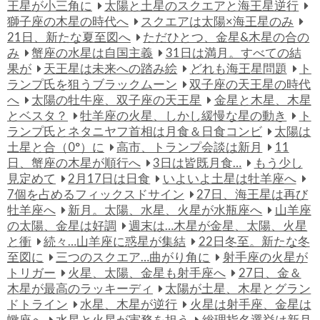
王星が小三角に
太陽と土星のスクエアと海王星逆行
獅子座の木星の時代へ
スクエアは太陽×海王星のみ
21日、新たな夏至図へ
ただひとつ、金星&木星の合の
み
蟹座の水星は自国主義
31日は満月。すべての結
果が
天王星は未来への踏み絵
どれも海王星問題
ト
ランプ氏を狙うブラックムーン
双子座の天王星の時代
へ
太陽の牡牛座、双子座の天王星
金星と木星、木星
とベスタ？
牡羊座の火星、しかし緩慢な星の動き
ト
ランプ氏とネタニヤフ首相は月食＆日食コンビ
太陽は
土星と合（0°）に
高市、トランプ会談は新月
11
日、蟹座の木星が順行へ
3日は皆既月食…
もう少し
見定めて
2月17日は日食
いよいよ土星は牡羊座へ
7個を占めるフィックスドサイン
27日、海王星は再び
牡羊座へ
新月。太陽、水星、火星が水瓶座へ
山羊座
の太陽、金星は好調
週末は…木星が金星、太陽、火星
と衝
続々…山羊座に惑星が集結
22日冬至。新たな冬
至図に
三つのスクエア…曲がり角に
射手座の火星が
トリガー
火星、太陽、金星も射手座へ
27日、金＆
木星が最高のラッキーディ
太陽が土星、木星とグラン
ドトライン
水星、木星が逆行
火星は射手座、金星は