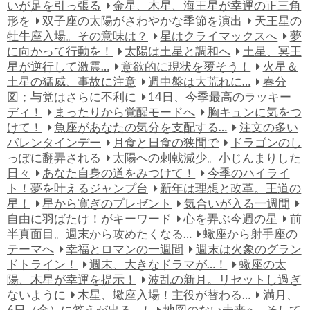
いが足を引っ張る
金星、木星、海王星が幸運の正三角
形を
双子座の太陽がさわやかな季節を演出
天王星の
牡牛座入場。その意味は？
星はクライマックスへ
夢
に向かって行動を！
太陽は土星と調和へ
土星、冥王
星が逆行して激震…
意欲的に現状を覆そう！
火星＆
土星の猛威、事故に注意
週中盤は大荒れに…
春分
図；与党はさらに不利に
14日、今季最高のラッキー
ディ！
まったりから覚醒モードへ
胸キュンに気をつ
けて！
魚座があなたの気分を支配する…
注文の多い
バレンタインデー
月食と日食の狭間で
ドラゴンのし
っぽに翻弄される
太陽への刺戟減少。小じんまりした
日々
あなた自身の道をみつけて！
今季のハイライ
ト！夢を叶えるジャンプ台
新年は理想と改革。王道の
星！
星から寛ぎのプレゼント
気合いが入る一週間
自由に羽ばたけ！がキーワード
心を弄ぶ今週の星
前
半真面目。週末から攻めたくなる…
蠍座から射手座の
テーマへ
幸福とロマンの一週間
週末は火象のグラン
ドトライン！
週末、大きなドラマが…！
蠍座の太
陽、木星が幸運を提示！
波乱の新月。リセットし過ぎ
ないように
木星、蠍座入場！主役が替わる…
満月、