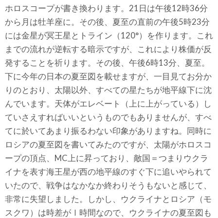
ホロスコープが書き換わります。21日は午後12時36分
から月は牡羊座に。その後、夏至の直前の午後5時23分
には金星が冥王星とトライン（120°）を作ります。これ
までの流れが逆転する暗示ですが、これにより株価が反
発することを祈ります。その後、午後6時13分、夏至。
下に今年の日本の夏至図を載せますが、一目見てお分か
りのとおり、太陽以外、すべての星たちが地平線下に沈
んでいます。天体がエレベート（上に上がっている）し
ていさえすればいいというものでもありませんが、すべ
てに於いてあまり振るわない印象がありますね。同時に
ロシアの夏至図を書いてみたのですが、太陽がホロスコ
ープの頂点、MC上に昇っており、敵国＝つまりウクラ
イナを表す海王星が西の地平線のすぐ下に追いやられて
いたので、戦争はなかなか終わりそうもないと感じて、
非常に失望しました。しかし、ウクライナとロシア（モ
スクワ）は時差がⅠ時間なので、ウクライナの夏至図も