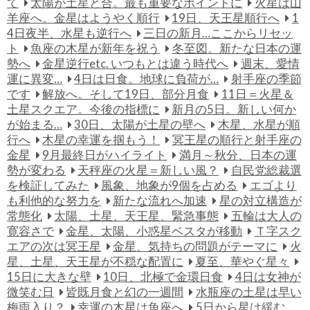
て
太陽が土星と合。最も重要なポイントに
火星は山
羊座へ。金星はようやく順行
19日、天王星順行へ
1
4日夜半、水星も逆行へ
三日の新月…ここからリセッ
ト
魚座の木星が新年を祝う
冬至図。新たな日本の運
勢へ
金星逆行etc. いつもとは違う時代へ
週末、愛情
運に異変…
4日は日食。地球に負荷が…
射手座の季節
です
解放へ。そして19日、部分月食
11日＝火星＆
土星スクエア。今後の指標に
新月の5日。新しい何か
が始まる…
30日、太陽が土星の壁へ
木星、水星が順
行へ
木星の幸運を掴もう！
冥王星の順行と射手座の
金星
9月最終日がハイライト
満月～秋分、日本の運
勢が変わる
天秤座の火星＝新しい風？
自民党総裁選
を検証してみた
風象、地象が9個を占める
エゴより
も利他的な努力を
新たな流れへ加速
星の対立構造が
常態化
太陽、土星、天王星、緊急事態
五輪は大人の
寛容さで
金星、太陽、小惑星ベスタが移動
Ｔ字スク
エアの次は冥王星
金星、気持ちの問題がテーマに
火
星、土星、天王星が不穏な配置に
夏至、華やぐ星々
15日に大きな壁
10日、北極で金環日食
4日は女神が
微笑む日
皆既月食と幻の一週間
水瓶座の土星は早い
梅雨入り？
幸運の木星は魚座へ
5日から星は緩む…