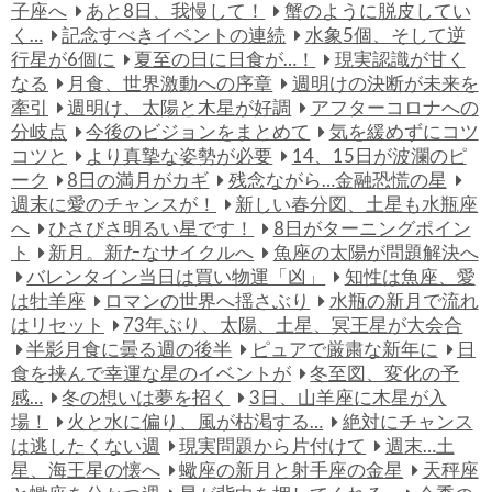
子座へ
あと8日、我慢して！
蟹のように脱皮してい
く…
記念すべきイベントの連続
水象5個、そして逆
行星が6個に
夏至の日に日食が…！
現実認識が甘く
なる
月食、世界激動への序章
週明けの決断が未来を
牽引
週明け、太陽と木星が好調
アフターコロナへの
分岐点
今後のビジョンをまとめて
気を緩めずにコツ
コツと
より真摯な姿勢が必要
14、15日が波瀾のピ
ーク
8日の満月がカギ
残念ながら…金融恐慌の星
週末に愛のチャンスが！
新しい春分図、土星も水瓶座
へ
ひさびさ明るい星です！
8日がターニングポイン
ト
新月。新たなサイクルへ
魚座の太陽が問題解決へ
バレンタイン当日は買い物運「凶」
知性は魚座、愛
は牡羊座
ロマンの世界へ揺さぶり
水瓶の新月で流れ
はリセット
73年ぶり、太陽、土星、冥王星が大会合
半影月食に曇る週の後半
ピュアで厳粛な新年に
日
食を挟んで幸運な星のイベントが
冬至図、変化の予
感…
冬の想いは夢を招く
3日、山羊座に木星が入
場！
火と水に偏り、風が枯渇する…
絶対にチャンス
は逃したくない週
現実問題から片付けて
週末…土
星、海王星の懐へ
蠍座の新月と射手座の金星
天秤座