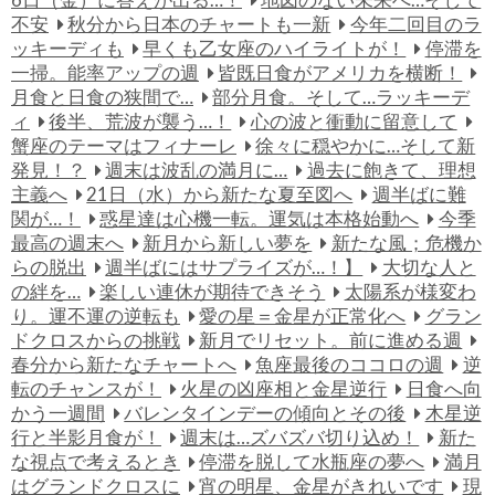
6日（金）に答えが出る…！
地図のない未来へ…そして
不安
秋分から日本のチャートも一新
今年二回目のラ
ッキーディも
早くも乙女座のハイライトが！
停滞を
一掃。能率アップの週
皆既日食がアメリカを横断！
月食と日食の狭間で…
部分月食。そして…ラッキーデ
ィ
後半、荒波が襲う…！
心の波と衝動に留意して
蟹座のテーマはフィナーレ
徐々に穏やかに…そして新
発見！？
週末は波乱の満月に…
過去に飽きて、理想
主義へ
21日（水）から新たな夏至図へ
週半ばに難
関が…！
惑星達は心機一転。運気は本格始動へ
今季
最高の週末へ
新月から新しい夢を
新たな風；危機か
らの脱出
週半ばにはサプライズが…！】
大切な人と
の絆を…
楽しい連休が期待できそう
太陽系が様変わ
り。運不運の逆転も
愛の星＝金星が正常化へ
グラン
ドクロスからの挑戦
新月でリセット。前に進める週
春分から新たなチャートへ
魚座最後のココロの週
逆
転のチャンスが！
火星の凶座相と金星逆行
日食へ向
かう一週間
バレンタインデーの傾向とその後
木星逆
行と半影月食が！
週末は…ズバズバ切り込め！
新た
な視点で考えるとき
停滞を脱して水瓶座の夢へ
満月
はグランドクロスに
宵の明星、金星がきれいです
現