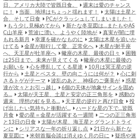
日、アメリカ大陸で皆既日食。
週末は愛のチャンス
に！
当面、地球はちょっと揺れます！
太陽は土星と
合、そして日食
PCがクラッシュしてしまいました！
もう少し見極めてから
新たな冬至図は…またもやAS
C山羊座
荒波に漂い、ようやく陸地が
真実が闇に埋
もれる新月
幸運を確かなものに
太陽は木星を追いか
けてる
金星が順行して愛、正常化へ
木星が射手座
へ、天王星が牡羊座へ
蠍座の木星、最後の日々
困難
は25日まで。未来が見えてくる
蠍座の木星に最後の
お願いを
心を攪乱してくる星達
10月は冥王星の逆
行から
土星とベスタ、壁の向こうには何が？
心に刺
さるトゲがテーマ
波乱のあと、神様のご褒美が
惑星
達が次々とお引っ越し
6個の天体が地象サインを固め
る…
太陽が天王星、土星と安定の正三角形を
感動の
週末、理想の虹を見る…
天王星の逆行と再び日食
投
げ出したい気持ちと衝動が…
ハードな星の下で…皆既
月食
愛の星＝金星が活躍する一週間
二つの正三角形
と13日の日食
太陽が木星、海王星とグランドトライ
ンに
シリアスな一年の折り返し点
21日から新たな
夏至図に
米朝首脳会談は消えゆく月の日に
疑惑や迷