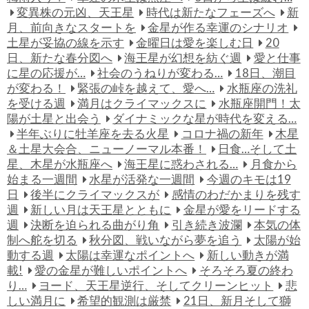
変異株の元凶、天王星
時代は新たなフェーズへ
新
月、前向きなスタートを
金星が作る幸運のシナリオ
土星が妥協の線を示す
金曜日は愛を楽しむ日
20
日、新たな春分図へ
海王星が幻想を紡ぐ週
愛と仕事
に星の応援が…
社会のうねりが変わる…
18日、潮目
が変わる！
緊張の峠を越えて、愛へ…
水瓶座の洗礼
を受ける週
満月はクライマックスに
水瓶座開門！太
陽が土星と出会う
ダイナミックな星が時代を変える…
半年ぶりに牡羊座を去る火星
コロナ禍の新年
木星
＆土星大会合、ニューノーマル本番！
日食…そして土
星、木星が水瓶座へ
海王星に惑わされる…
月食から
始まる一週間
水星が活発な一週間
今週のキモは19
日
後半にクライマックスが
感情のわだかまりを残す
週
新しい月は天王星とともに
金星が愛をリードする
週
決断を迫られる曲がり角
引き続き波瀾
本気の体
制へ舵を切る
秋分図、戦いながら夢を追う
太陽が始
動する週
太陽は幸運なポイントへ
新しい動きが満
載!
愛の金星が難しいポイントへ
そろそろ夏の終わ
り…
ヨード、天王星逆行、そしてクリーンヒット
悲
しい満月に
希望的観測は厳禁
21日、新月そして獅