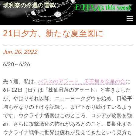
瑛利奈の今週の運勢
21日夕方、新たな夏至図に
Jun.
20,
2022
6/20～6/26
先々週、私は…
パラスのアラート、天王星＆金星の合
に
6月12日（日）は「株価暴落のアラート」と書きました
が、やはりそれ以降、ニューヨークダウを始め、日経平
均もかなりの下げを記録し、まだ下がり続けているよう
です。ウクライナ情勢はこのところ、ロシアが攻勢を強
め、さらに攻撃激化の怖れがあるとのこと。長期化する
ウクライナ戦争に世界は疲れが見えてきたという見方も