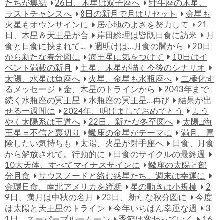
たちが集結
26日、木星は双子座へ
牡牛座の木星、
ラストチャンスへ
8日の新月で月はリセット
金星も
火星もオウンサインに
居心地のよさを努力して
21
日、木星＆天王星が合
岸田総理は皆既日食に訪米
月
食と日食に挟まれて…
週明けは…月食の闇から
20日
から新たな春分図に
海王星に気をつけて
10日はイ
ベント満載の新月
土星、木星が描く今後のシナリオ
太陽、水星は魚座へ
火星、金星も水瓶座へ
二極化す
るメッセージ
金、木星のトラインから
2043年まで
続く水瓶座の冥王星
水瓶座の冥王星…再び
結果が出
せる一週間に
2024年、明けましておめでとう
よう
やく太陽系は王道へ
22日、新たな冬至図へ
太陽□海
王星＝不信と裏切り
蠍座の金星がテーマに
満月、冒
険したい気持ちも
太陽、火星が射手座へ
日食、月食
から解放されて。行動的に
日食のサイクルの最終週
10大天体、すべてマイナスサインに
蠍座の太陽と部
分月食
サウスノードと絡む惑星たち。週末は幸運に
金環日食、南北アメリカを縦断
星の動きは小規模
2
9日、満月は中秋の名月
23日、新たな秋分図に
今度
は太陽と天王星のトライン
今年いちばん幸運な週
3
1日、スーパーブルームーン
季節は変わっていく
16