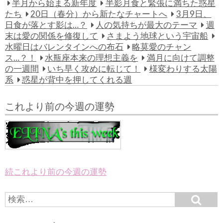
半月から始まる新年度
半影月食と緊張に満ちた惑星
たち
20日（春分）から新たなチャートへ
3月9日、
日食が落とす影は…？
人の気持ちが最大のテーマ
週
末は愛の関係を修復して
さまよう地球という宇宙船
水曜日はバレンタインへの布石
略莫愛のチャン
ス…？！
水瓶座本来の理想主義を
満月に向けて調整
の一週間
いち早く攻めに転じて！
様変わりする太陽
系
惑星が背中を押してくれる週
これより前の今週の運勢
続これより前の今週の運勢
S
S
e
e
a
a
r