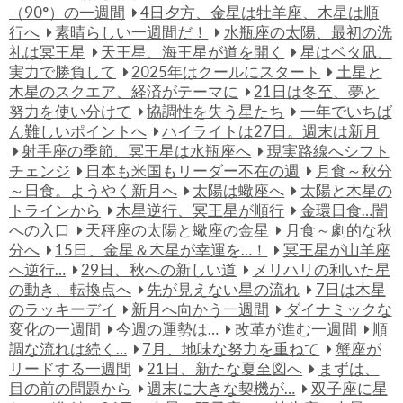
（90°）の一週間
4日夕方、金星は牡羊座、木星は順
行へ
素晴らしい一週間だ！
水瓶座の太陽、最初の洗
礼は冥王星
天王星、海王星が道を開く
星はベタ凪、
実力で勝負して
2025年はクールにスタート
土星と
木星のスクエア、経済がテーマに
21日は冬至、夢と
努力を使い分けて
協調性を失う星たち
一年でいちば
ん難しいポイントへ
ハイライトは27日。週末は新月
射手座の季節、冥王星は水瓶座へ
現実路線へシフト
チェンジ
日本も米国もリーダー不在の週
月食～秋分
～日食。ようやく新月へ
太陽は蠍座へ
太陽と木星の
トラインから
木星逆行、冥王星が順行
金環日食…闇
への入口
天秤座の太陽と蠍座の金星
月食～劇的な秋
分へ
15日、金星＆木星が幸運を…！
冥王星が山羊座
へ逆行…
29日、秋への新しい道
メリハリの利いた星
の動き、転換点へ
先が見えない星の流れ
7日は木星
のラッキーデイ
新月へ向かう一週間
ダイナミックな
変化の一週間
今週の運勢は…
改革が進む一週間
順
調な流れは続く…
7月、地味な努力を重ねて
蟹座が
リードする一週間
21日、新たな夏至図へ
まずは、
目の前の問題から
週末に大きな契機が…
双子座に星