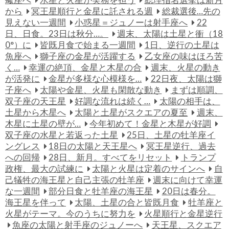
蠍座へ
水星と火星が実務を担う
総理指名選挙は新月
から
冥王星順行と金星に託される週
総裁選後…先の
見えない一週間
小惑星＝ジュノーは射手座へ
22
日、日食。23日は秋分…。
週末、太陽は土星と衝（18
0°）に
皆既月食で始まる一週間
1日、逆行の土星は
魚座へ
獅子座の金星が活躍する
乙女座の味はほろ苦
く…
幸運の絶頂、金星と木星の合
週末、火星の動き
が活発に
金星が多様な心模様を…
22日夜、太陽は獅
子座へ
太陽や金星、火星も閑散な動き
まずは順調、
双子座の天王星
好調な流れは続く…
太陽の相手は、
土星から木星へ
太陽と土星がスクエアの夏至
週末、
木星に土星の壁が…
今年初めて！金星と木星が好調
双子座の水星と若返った土星
25日、土星の牡羊座イ
ングレス
18日の太陽と天王星へ
冥王星逆行、過去
への回帰
28日、新月。すべてをリセット
トランプ
政権、最大の試練に
太陽と火星は定着のサインへ
自
己犠牲の海王星と自己主張の牡羊座
週末に向けて幸運
な一週間
部分日食と牡羊座の海王星
20日は春分。
海王星を伴って
太陽、土星の合と皆既月食
牡羊座と
火星がテーマ。今のうちに努力を
火星順行と金星逆行
魚座の太陽と射手座のジュノーへ
天王星、スクエア