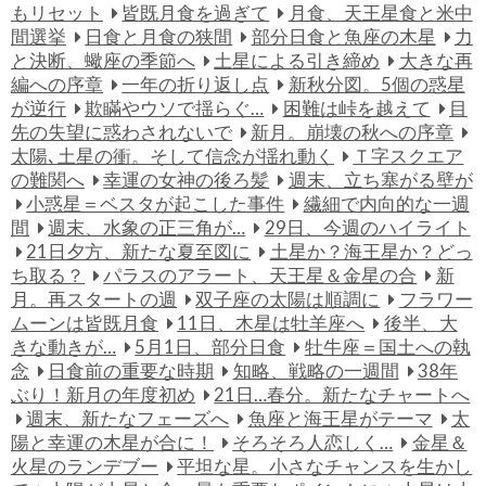
もリセット
皆既月食を過ぎて
月食、天王星食と米中
間選挙
日食と月食の狭間
部分日食と魚座の木星
力
と決断、蠍座の季節へ
土星による引き締め
大きな再
編への序章
一年の折り返し点
新秋分図。5個の惑星
が逆行
欺瞞やウソで揺らぐ…
困難は峠を越えて
目
先の失望に惑わされないで
新月。崩壊の秋への序章
太陽､土星の衝。そして信念が揺れ動く
Ｔ字スクエア
の難関へ
幸運の女神の後ろ髪
週末、立ち塞がる壁が
小惑星＝ベスタが起こした事件
繊細で内向的な一週
間
週末、水象の正三角が…
29日、今週のハイライト
21日夕方、新たな夏至図に
土星か？海王星か？どっ
ち取る？
パラスのアラート、天王星＆金星の合
新
月。再スタートの週
双子座の太陽は順調に
フラワー
ムーンは皆既月食
11日、木星は牡羊座へ
後半、大
きな動きが…
5月1日、部分日食
牡牛座＝国土への執
念
日食前の重要な時期
知略、戦略の一週間
38年
ぶり！新月の年度初め
21日…春分。新たなチャートへ
週末、新たなフェーズへ
魚座と海王星がテーマ
太
陽と幸運の木星が合に！
そろそろ人恋しく…
金星＆
火星のランデブー
平坦な星。小さなチャンスを生かし