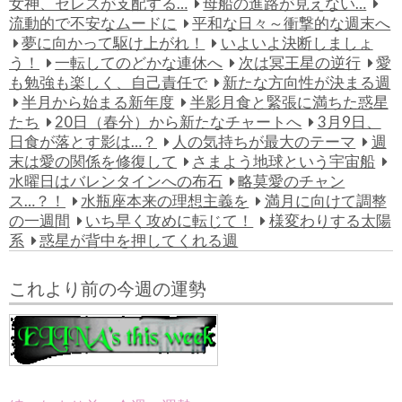
女神、セレスが支配する…
母船の進路が見えない…
流動的で不安なムードに
平和な日々～衝撃的な週末へ
夢に向かって駆け上がれ！
いよいよ決断しましょ
う！
一転してのどかな連休へ
次は冥王星の逆行
愛
も勉強も楽しく、自己責任で
新たな方向性が決まる週
半月から始まる新年度
半影月食と緊張に満ちた惑星
たち
20日（春分）から新たなチャートへ
3月9日、
日食が落とす影は…？
人の気持ちが最大のテーマ
週
末は愛の関係を修復して
さまよう地球という宇宙船
水曜日はバレンタインへの布石
略莫愛のチャン
ス…？！
水瓶座本来の理想主義を
満月に向けて調整
の一週間
いち早く攻めに転じて！
様変わりする太陽
系
惑星が背中を押してくれる週
これより前の今週の運勢