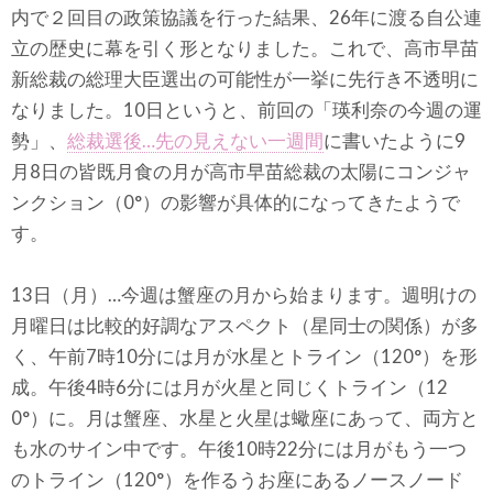
内で２回目の政策協議を行った結果、26年に渡る自公連
立の歴史に幕を引く形となりました。これで、高市早苗
新総裁の総理大臣選出の可能性が一挙に先行き不透明に
なりました。10日というと、前回の「瑛利奈の今週の運
勢」、
総裁選後…先の見えない一週間
に書いたように9
月8日の皆既月食の月が高市早苗総裁の太陽にコンジャ
ンクション（0°）の影響が具体的になってきたようで
す。
13日（月）…今週は蟹座の月から始まります。週明けの
月曜日は比較的好調なアスペクト（星同士の関係）が多
く、午前7時10分には月が水星とトライン（120°）を形
成。午後4時6分には月が火星と同じくトライン（12
0°）に。月は蟹座、水星と火星は蠍座にあって、両方と
も水のサイン中です。午後10時22分には月がもう一つ
のトライン（120°）を作るうお座にあるノースノード