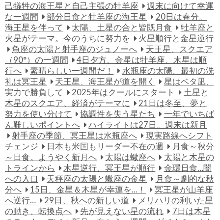
己犠牲の海王星と自己主張の牡羊座
週末に向けて幸運
な一週間
部分日食と牡羊座の海王星
20日は春分。
海王星を伴って
太陽、土星の合と皆既月食
牡羊座と
火星がテーマ。今のうちに努力を
火星順行と金星逆行
魚座の太陽と射手座のジュノーへ
天王星、スクエア
（90°）の一週間
4日夕方、金星は牡羊座、木星は順
行へ
素晴らしい一週間だ！
水瓶座の太陽、最初の洗
礼は冥王星
天王星、海王星が道を開く
星はベタ凪、
実力で勝負して
2025年はクールにスタート
土星と
木星のスクエア、経済がテーマに
21日は冬至、夢と
努力を使い分けて
協調性を失う星たち
一年でいちば
ん難しいポイントへ
ハイライトは27日。週末は新月
射手座の季節、冥王星は水瓶座へ
現実路線へシフト
チェンジ
日本も米国もリーダー不在の週
月食～秋分
～日食。ようやく新月へ
太陽は蠍座へ
太陽と木星の
トラインから
木星逆行、冥王星が順行
金環日食…闇
への入口
天秤座の太陽と蠍座の金星
月食～劇的な秋
分へ
15日、金星＆木星が幸運を…！
冥王星が山羊座
へ逆行…
29日、秋への新しい道
メリハリの利いた星
の動き、転換点へ
先が見えない星の流れ
7日は木星