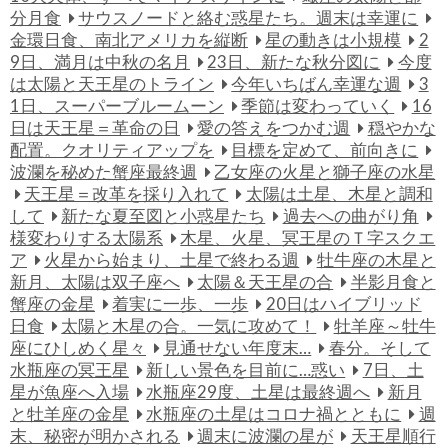
分月食
サウスノードと絡む惑星たち。週末は幸運に
金環日食、南北アメリカを縦断
星の動きは小規模
2
9日、満月は中秋の名月
23日、新たな秋分図に
今度
は太陽と天王星のトライン
今年いちばん幸運な週
3
1日、スーパーブルームーン
季節は変わっていく
16
日は天王星＝革命の日
愛の答えをつかむ週
穏やかな
配置。クオリティアップを
目標を定めて、前向きに
波瀾を秘めた蟹座最終週
乙女座の火星と獅子座の水星
天王星＝改革を採り入れて
太陽は土星、木星と調和
して
新たな夏至図と小惑星たち
過去への曲がり角
様変わりする太陽系
木星、火星、冥王星のＴ字スクエ
ア
火星から始まり、土星で終わる週
牡牛座の木星と
新月、太陽は双子座へ
太陽＆天王星の合
半影月食と
蟹座の金星
着実に一歩、一歩
20日はハイブリッド
日食
太陽と木星の合。一気に攻めて！
牡羊座～牡牛
座にひしめく星々
見通せない年度末…
春分。そして
水瓶座の冥王星
新しい景色を目前に…惑い
7日、土
星が魚座へ入場
水瓶座29度、土星は最終週へ
新月
と牡羊座の金星
水瓶座の土星はコロナ禍とともに
週
末、秘密が明かされる
週末に波瀾の星が
天王星順行