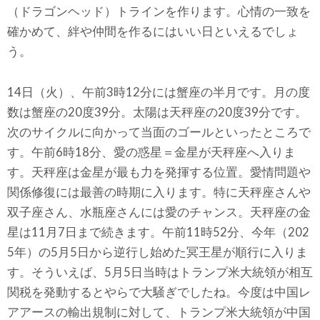
（ドラゴンヘッド）トラインを作ります。心情の一致を
確かめて、絆や仲間を作るにはいい日といえるでしょ
う。
14日（火）、午前3時12分には蟹座の半月です。月の度
数は蟹座の20度39分。太陽は天秤座の20度39分です。
次のサイクルに向かって当面のゴールといったところで
す。午前6時18分、愛の惑星＝金星が天秤座へ入りま
す。天秤座は金星が最も力を発揮する位置。愛情問題や
関係修復には最善の時期に入ります。特に天秤座さんや
双子座さん、水瓶座さんには愛のチャンス。天秤座の金
星は11月7日まで続きます。午前11時52分、今年（202
5年）の5月5日から逆行し始めた冥王星が順行に入りま
す。そういえば、5月5日当時はトランプ米大統領が相互
関税を発動するとやらで大騒ぎでしたね。今度は中国レ
アアースの輸出規制に対して、トランプ米大統領が中国