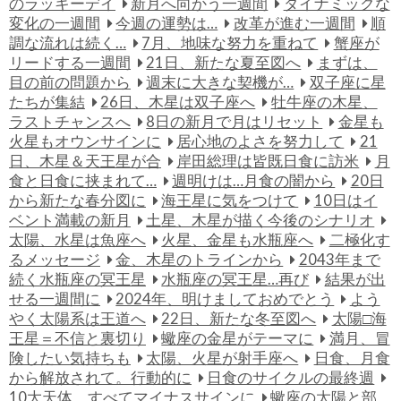
のラッキーデイ
新月へ向かう一週間
ダイナミックな
変化の一週間
今週の運勢は…
改革が進む一週間
順
調な流れは続く…
7月、地味な努力を重ねて
蟹座が
リードする一週間
21日、新たな夏至図へ
まずは、
目の前の問題から
週末に大きな契機が…
双子座に星
たちが集結
26日、木星は双子座へ
牡牛座の木星、
ラストチャンスへ
8日の新月で月はリセット
金星も
火星もオウンサインに
居心地のよさを努力して
21
日、木星＆天王星が合
岸田総理は皆既日食に訪米
月
食と日食に挟まれて…
週明けは…月食の闇から
20日
から新たな春分図に
海王星に気をつけて
10日はイ
ベント満載の新月
土星、木星が描く今後のシナリオ
太陽、水星は魚座へ
火星、金星も水瓶座へ
二極化す
るメッセージ
金、木星のトラインから
2043年まで
続く水瓶座の冥王星
水瓶座の冥王星…再び
結果が出
せる一週間に
2024年、明けましておめでとう
よう
やく太陽系は王道へ
22日、新たな冬至図へ
太陽□海
王星＝不信と裏切り
蠍座の金星がテーマに
満月、冒
険したい気持ちも
太陽、火星が射手座へ
日食、月食
から解放されて。行動的に
日食のサイクルの最終週
10大天体、すべてマイナスサインに
蠍座の太陽と部