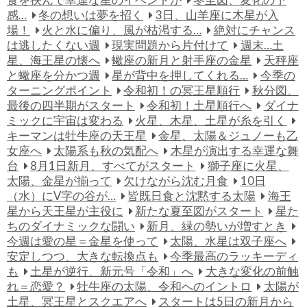
感…
冬の想いは夢を招く
3日、山羊座に木星が入
場！
火と水に偏り、風が枯渇する…
絶対にチャンス
は逃したくない週
現実問題から片付けて
週末…土
星、海王星の懐へ
蠍座の新月と射手座の金星
天秤座
と蠍座を分かつ週
星が背中を押してくれる…
今季の
ターニングポイント
令和初！の冥王星順行
秋分図、
最後の四半期がスタート
令和初！土星順行へ
ダイナ
ミックに宇宙は変わる
火星、木星、土星が糸を引く
キーマンは牡牛座の天王星
金星、太陽＆ジュノーも乙
女座へ
太陽系も秋の気配へ
木星が演出する幸運な舞
台
8月1日新月、すべてがスタート
獅子座に火星、
太陽、金星が揃って
欠けながら沈む月食
10日
（水）にV字の谷が…
皆既日食と沈黙する太陽
海王
星から天王星が主役に
新たな夏至図がスタート
星た
ちのダイナミックな闘い
新月、緑の勢いが増すとき
今週は愛の星＝金星を使って
太陽、水星は双子座へ
安定しつつ、大きな転換点も
今季最高のラッキーディ
も
土星が逆行、新元号「令和」へ
大きな変化の前触
れ＝恋愛？
牡牛座の太陽、令和へのイントロ
太陽が
土星、冥王星とスクエアへ
スタートは5日の新月から