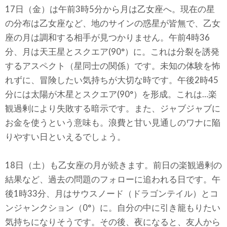
17日（金）は午前3時5分から月は乙女座へ。現在の星
の分布は乙女座など、地のサインの惑星が皆無で、乙女
座の月は調和する相手が見つかりません。午前4時36
分、月は天王星とスクエア(90°）に。これは分裂を誘発
するアスペクト（星同士の関係）です。未知の体験を怖
れずに、冒険したい気持ちが大切な時です。午後2時45
分には太陽が木星とスクエア(90°）を形成。これは…楽
観過剰により失敗する暗示です。また、ジャブジャブに
お金を使うという意味も。浪費と甘い見通しのワナに陥
りやすい日といえるでしょう。
18日（土）も乙女座の月が続きます。前日の楽観過剰の
結果など、過去の問題のフォローに追われる日です。午
後1時33分、月はサウスノード（ドラゴンテイル）とコ
ンジャンクション（0°）に。自分の中に引き籠もりたい
気持ちになりそうです。その後、夜になると、友人から