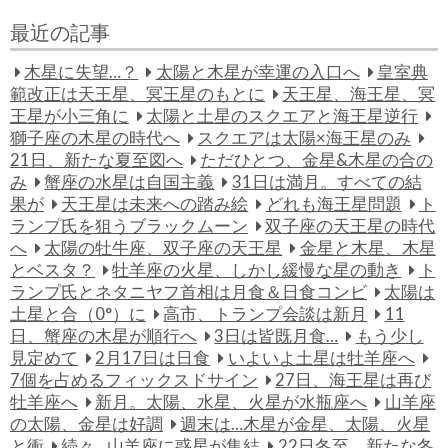
最近の記事
木星に失望…？
太陽と木星が幸運の入口へ
皇室典
範改正は天王星、冥王星のもとに
天王星、海王星、冥
王星が小三角に
太陽と土星のスクエアと海王星逆行
獅子座の木星の時代へ
スクエアは太陽×海王星のみ
21日、新たな夏至図へ
ただひとつ、金星&木星の合の
み
蟹座の水星は自国主義
31日は満月。すべての結
果が
天王星は未来への踏み絵
どれも海王星問題
ト
ランプ氏を狙うブラックムーン
双子座の天王星の時代
へ
太陽の牡牛座、双子座の天王星
金星と木星、木星
とベスタ？
牡羊座の火星、しかし緩慢な星の動き
ト
ランプ氏とネタニヤフ首相は月食＆日食コンビ
太陽は
土星と合（0°）に
高市、トランプ会談は新月
11
日、蟹座の木星が順行へ
3日は皆既月食…
もう少し
見定めて
2月17日は日食
いよいよ土星は牡羊座へ
7個を占めるフィックスドサイン
27日、海王星は再び
牡羊座へ
新月。太陽、水星、火星が水瓶座へ
山羊座
の太陽、金星は好調
週末は…木星が金星、太陽、火星
と衝
続々…山羊座に惑星が集結
22日冬至。新たな冬