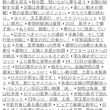
制へ舵を切る
秋分図、戦いながら夢を追う
太陽が始
動する週
太陽は幸運なポイントへ
新しい動きが満
載!
愛の金星が難しいポイントへ
そろそろ夏の終わ
り…
ヨード、天王星逆行、そしてクリーンヒット
悲
しい満月に
希望的観測は厳禁
21日、新月そして獅
子座へ
あと8日、我慢して！
蟹のように脱皮してい
く…
記念すべきイベントの連続
水象5個、そして逆
行星が6個に
夏至の日に日食が…！
現実認識が甘く
なる
月食、世界激動への序章
週明けの決断が未来を
牽引
週明け、太陽と木星が好調
アフターコロナへの
分岐点
今後のビジョンをまとめて
気を緩めずにコツ
コツと
より真摯な姿勢が必要
14、15日が波瀾のピ
ーク
8日の満月がカギ
残念ながら…金融恐慌の星
週末に愛のチャンスが！
新しい春分図、土星も水瓶座
へ
ひさびさ明るい星です！
8日がターニングポイン
ト
新月。新たなサイクルへ
魚座の太陽が問題解決へ
バレンタイン当日は買い物運「凶」
知性は魚座、愛
は牡羊座
ロマンの世界へ揺さぶり
水瓶の新月で流れ
はリセット
73年ぶり、太陽、土星、冥王星が大会合
半影月食に曇る週の後半
ピュアで厳粛な新年に
日
食を挟んで幸運な星のイベントが
冬至図、変化の予