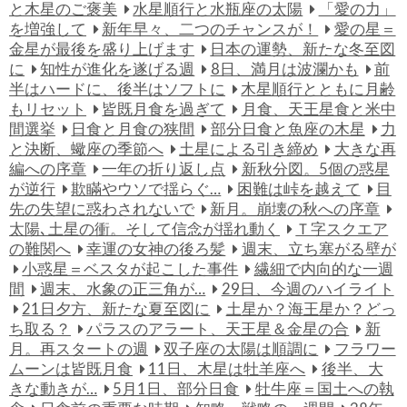
と木星のご褒美
水星順行と水瓶座の太陽
「愛の力」
を増強して
新年早々、二つのチャンスが！
愛の星＝
金星が最後を盛り上げます
日本の運勢、新たな冬至図
に
知性が進化を遂げる週
8日、満月は波瀾かも
前
半はハードに、後半はソフトに
木星順行とともに月齢
もリセット
皆既月食を過ぎて
月食、天王星食と米中
間選挙
日食と月食の狭間
部分日食と魚座の木星
力
と決断、蠍座の季節へ
土星による引き締め
大きな再
編への序章
一年の折り返し点
新秋分図。5個の惑星
が逆行
欺瞞やウソで揺らぐ…
困難は峠を越えて
目
先の失望に惑わされないで
新月。崩壊の秋への序章
太陽､土星の衝。そして信念が揺れ動く
Ｔ字スクエア
の難関へ
幸運の女神の後ろ髪
週末、立ち塞がる壁が
小惑星＝ベスタが起こした事件
繊細で内向的な一週
間
週末、水象の正三角が…
29日、今週のハイライト
21日夕方、新たな夏至図に
土星か？海王星か？どっ
ち取る？
パラスのアラート、天王星＆金星の合
新
月。再スタートの週
双子座の太陽は順調に
フラワー
ムーンは皆既月食
11日、木星は牡羊座へ
後半、大
きな動きが…
5月1日、部分日食
牡牛座＝国土への執