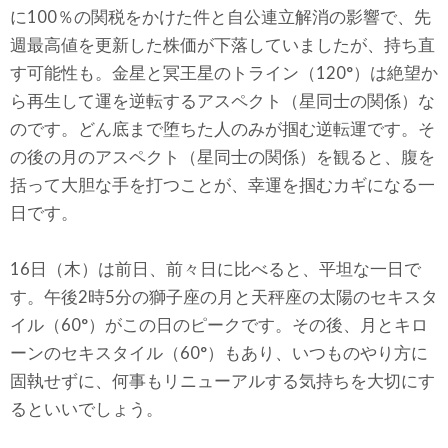
に100％の関税をかけた件と自公連立解消の影響で、先
週最高値を更新した株価が下落していましたが、持ち直
す可能性も。金星と冥王星のトライン（120°）は絶望か
ら再生して運を逆転するアスペクト（星同士の関係）な
のです。どん底まで堕ちた人のみが掴む逆転運です。そ
の後の月のアスペクト（星同士の関係）を観ると、腹を
括って大胆な手を打つことが、幸運を掴むカギになる一
日です。
16日（木）は前日、前々日に比べると、平坦な一日で
す。午後2時5分の獅子座の月と天秤座の太陽のセキスタ
イル（60°）がこの日のピークです。その後、月とキロ
ーンのセキスタイル（60°）もあり、いつものやり方に
固執せずに、何事もリニューアルする気持ちを大切にす
るといいでしょう。