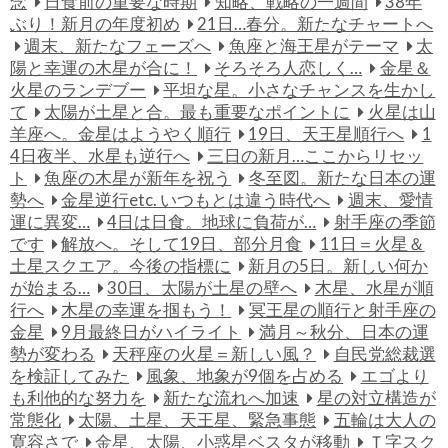
念
日食前の重要な時期
知略、戦略の一週間
38年
ぶり！新月の年度初め
21日…春分。新たなチャートへ
週末、新たなフェーズへ
魚座と海王星がテーマ
太
陽と幸運の木星が合に！
そろそろ人恋しく…
金星＆
火星のランデブー
平坦な星。小さなチャンスを生かし
て
太陽が土星と合。最も重要なポイントに
火星は山
羊座へ。金星はようやく順行
19日、天王星順行へ
1
4日夜半、水星も逆行へ
三日の新月…ここからリセッ
ト
魚座の木星が新年を祝う
冬至図。新たな日本の運
勢へ
金星逆行etc. いつもとは違う時代へ
週末、愛情
運に異変…
4日は日食。地球に負荷が…
射手座の季節
です
解放へ。そして19日、部分月食
11日＝火星＆
土星スクエア。今後の指標に
新月の5日。新しい何か
が始まる…
30日、太陽が土星の壁へ
木星、水星が順
行へ
木星の幸運を掴もう！
冥王星の順行と射手座の
金星
9月最終日がハイライト
満月～秋分、日本の運
勢が変わる
天秤座の火星＝新しい風？
自民党総裁選
を検証してみた
風象、地象が9個を占める
エゴより
も利他的な努力を
新たな流れへ加速
星の対立構造が
常態化
太陽、土星、天王星、緊急事態
五輪は大人の
寛容さで
金星、太陽、小惑星ベスタが移動
Ｔ字スク