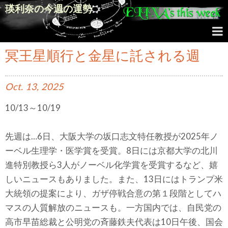
瑛利奈の今週の運勢
冥王星順行と金星に託される週
Oct.
13,
2025
10/13～10/19
先週は…6日、大阪大学の坂口志文特任教授が2025年ノ
ーベル生理学・医学賞を受賞。8日には京都大学の北川
進特別教授ら3人がノーベル化学賞を受賞するなど、嬉
しいニュースもありました。また、13日にはトランプ米
大統領の提案により、ガザ停戦合意の第１段階としてハ
マスの人質解放のニュースも。一方国内では、自民党の
高市早苗総裁と公明党の斉藤鉄夫代表は10日午後、国会