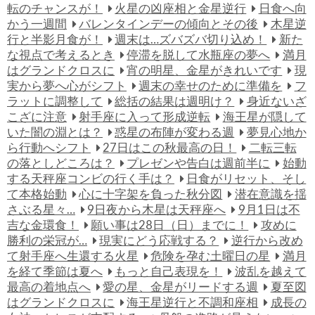
転のチャンスが！
火星の凶座相と金星逆行
日食へ向
かう一週間
バレンタインデーの傾向とその後
木星逆
行と半影月食が！
週末は…ズバズバ切り込め！
新た
な視点で考えるとき
停滞を脱して水瓶座の夢へ
満月
はグランドクロスに
宵の明星、金星がきれいです
現
実から夢へ心がシフト
週末の幸せのために準備を
フ
ラットに調整して
総括の結果は週明け？
身近ないざ
こざに注意
射手座に入って形成逆転
海王星が隠して
いた闇の淵とは？
惑星の布陣が変わる週
夢見心地か
ら行動へシフト
27日はこの秋最高の日！
二転三転
の落としどころは？
プレゼンや告白は週前半に
始動
する天秤座コンビの行く手は？
日食がリセット、そし
て本格始動
心に十字架を負った秋分図
潜在意識を揺
さぶる星々…
9日夜から木星は天秤座へ
9月1日は不
吉な金環食！
願い事は28日（日）までに！
攻めに
勝利の栄冠が…
現実にどう応戦する？
逆行から改め
て射手座へ生還する火星
危険を孕む土曜日の星
満月
を経て季節は夏へ
もっと自己表現を！
波乱を越えて
最高の着地点へ
愛の星、金星がリードする週
夏至図
はグランドクロスに
海王星逆行と不調和座相
成長の