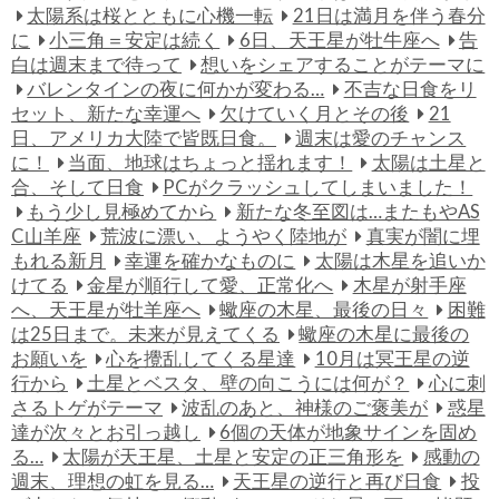
太陽系は桜とともに心機一転
21日は満月を伴う春分
に
小三角＝安定は続く
6日、天王星が牡牛座へ
告
白は週末まで待って
想いをシェアすることがテーマに
バレンタインの夜に何かが変わる…
不吉な日食をリ
セット、新たな幸運へ
欠けていく月とその後
21
日、アメリカ大陸で皆既日食。
週末は愛のチャンス
に！
当面、地球はちょっと揺れます！
太陽は土星と
合、そして日食
PCがクラッシュしてしまいました！
もう少し見極めてから
新たな冬至図は…またもやAS
C山羊座
荒波に漂い、ようやく陸地が
真実が闇に埋
もれる新月
幸運を確かなものに
太陽は木星を追いか
けてる
金星が順行して愛、正常化へ
木星が射手座
へ、天王星が牡羊座へ
蠍座の木星、最後の日々
困難
は25日まで。未来が見えてくる
蠍座の木星に最後の
お願いを
心を攪乱してくる星達
10月は冥王星の逆
行から
土星とベスタ、壁の向こうには何が？
心に刺
さるトゲがテーマ
波乱のあと、神様のご褒美が
惑星
達が次々とお引っ越し
6個の天体が地象サインを固め
る…
太陽が天王星、土星と安定の正三角形を
感動の
週末、理想の虹を見る…
天王星の逆行と再び日食
投