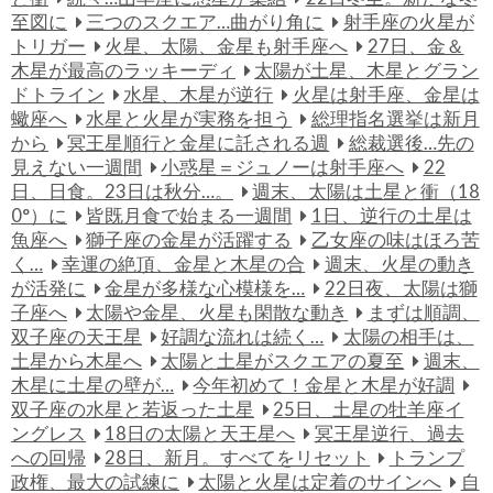
至図に
三つのスクエア…曲がり角に
射手座の火星が
トリガー
火星、太陽、金星も射手座へ
27日、金＆
木星が最高のラッキーディ
太陽が土星、木星とグラン
ドトライン
水星、木星が逆行
火星は射手座、金星は
蠍座へ
水星と火星が実務を担う
総理指名選挙は新月
から
冥王星順行と金星に託される週
総裁選後…先の
見えない一週間
小惑星＝ジュノーは射手座へ
22
日、日食。23日は秋分…。
週末、太陽は土星と衝（18
0°）に
皆既月食で始まる一週間
1日、逆行の土星は
魚座へ
獅子座の金星が活躍する
乙女座の味はほろ苦
く…
幸運の絶頂、金星と木星の合
週末、火星の動き
が活発に
金星が多様な心模様を…
22日夜、太陽は獅
子座へ
太陽や金星、火星も閑散な動き
まずは順調、
双子座の天王星
好調な流れは続く…
太陽の相手は、
土星から木星へ
太陽と土星がスクエアの夏至
週末、
木星に土星の壁が…
今年初めて！金星と木星が好調
双子座の水星と若返った土星
25日、土星の牡羊座イ
ングレス
18日の太陽と天王星へ
冥王星逆行、過去
への回帰
28日、新月。すべてをリセット
トランプ
政権、最大の試練に
太陽と火星は定着のサインへ
自