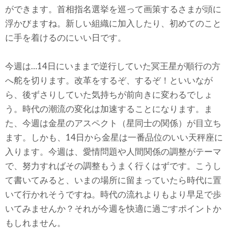
ができます。首相指名選挙を巡って画策するさまが頭に
浮かびますね。新しい組織に加入したり、初めてのこと
に手を着けるのにいい日です。
今週は…14日にいままで逆行していた冥王星が順行の方
へ舵を切ります。改革をするぞ、するぞ！といいなが
ら、後ずさりしていた気持ちが前向きに変わるでしょ
う。時代の潮流の変化は加速することになります。ま
た、今週は金星のアスペクト（星同士の関係）が目立ち
ます。しかも、14日から金星は一番品位のいい天秤座に
入ります。今週は、愛情問題や人間関係の調整がテーマ
で、努力すればその調整もうまく行くはずです。こうし
て書いてみると、いまの場所に留まっていたら時代に置
いて行かれそうですね。時代の流れよりもより早足で歩
いてみませんか？それが今週を快適に過ごすポイントか
もしれません。