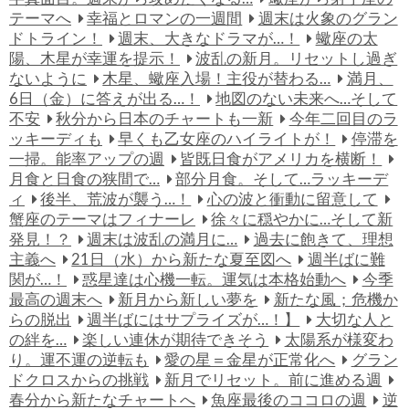
テーマへ
幸福とロマンの一週間
週末は火象のグラン
ドトライン！
週末、大きなドラマが…！
蠍座の太
陽、木星が幸運を提示！
波乱の新月。リセットし過ぎ
ないように
木星、蠍座入場！主役が替わる…
満月、
6日（金）に答えが出る…！
地図のない未来へ…そして
不安
秋分から日本のチャートも一新
今年二回目のラ
ッキーディも
早くも乙女座のハイライトが！
停滞を
一掃。能率アップの週
皆既日食がアメリカを横断！
月食と日食の狭間で…
部分月食。そして…ラッキーデ
ィ
後半、荒波が襲う…！
心の波と衝動に留意して
蟹座のテーマはフィナーレ
徐々に穏やかに…そして新
発見！？
週末は波乱の満月に…
過去に飽きて、理想
主義へ
21日（水）から新たな夏至図へ
週半ばに難
関が…！
惑星達は心機一転。運気は本格始動へ
今季
最高の週末へ
新月から新しい夢を
新たな風；危機か
らの脱出
週半ばにはサプライズが…！】
大切な人と
の絆を…
楽しい連休が期待できそう
太陽系が様変わ
り。運不運の逆転も
愛の星＝金星が正常化へ
グラン
ドクロスからの挑戦
新月でリセット。前に進める週
春分から新たなチャートへ
魚座最後のココロの週
逆