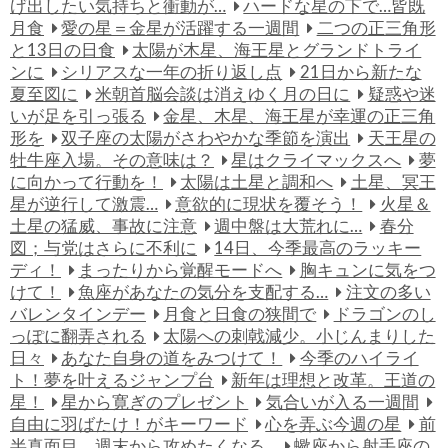
げ出したい気持ちと衝動が…
ハードな星の下で…皆既
月食
愛の星＝金星が活躍する一週間
二つの正三角形
と13日の日食
太陽が木星、海王星とグランドトライ
ンに
シリアスな一年の折り返し点
21日から新たな
夏至図に
米朝首脳会談は消えゆく月の日に
疑惑や迷
いが足を引っ張る
金星、木星、海王星が幸運の正三角
形を
双子座の太陽がさわやかな季節を演出
天王星の
牡牛座入場。その意味は？
星はクライマックスへ
夢
に向かって行動を！
太陽は土星と調和へ
土星、冥王
星が逆行して激震…
意欲的に現状を覆そう！
火星＆
土星の猛威、事故に注意
週中盤は大荒れに…
春分
図；与党はさらに不利に
14日、今季最高のラッキー
ディ！
まったりから覚醒モードへ
胸キュンに気をつ
けて！
魚座があなたの気分を支配する…
注文の多い
バレンタインデー
月食と日食の狭間で
ドラゴンのし
っぽに翻弄される
太陽への刺戟減少。小じんまりした
日々
あなた自身の道をみつけて！
今季のハイライ
ト！夢を叶えるジャンプ台
新年は理想と改革。王道の
星！
星から寛ぎのプレゼント
気合いが入る一週間
自由に羽ばたけ！がキーワード
心を弄ぶ今週の星
前
半真面目。週末から攻めたくなる…
蠍座から射手座の