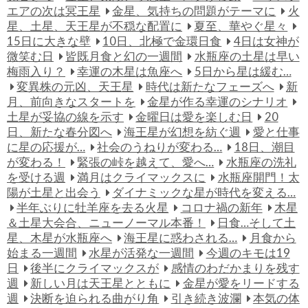
エアの次は冥王星
金星、気持ちの問題がテーマに
火
星、土星、天王星が不穏な配置に
夏至、華やぐ星々
15日に大きな壁
10日、北極で金環日食
4日は女神が
微笑む日
皆既月食と幻の一週間
水瓶座の土星は早い
梅雨入り？
幸運の木星は魚座へ
5日から星は緩む…
変異株の元凶、天王星
時代は新たなフェーズへ
新
月、前向きなスタートを
金星が作る幸運のシナリオ
土星が妥協の線を示す
金曜日は愛を楽しむ日
20
日、新たな春分図へ
海王星が幻想を紡ぐ週
愛と仕事
に星の応援が…
社会のうねりが変わる…
18日、潮目
が変わる！
緊張の峠を越えて、愛へ…
水瓶座の洗礼
を受ける週
満月はクライマックスに
水瓶座開門！太
陽が土星と出会う
ダイナミックな星が時代を変える…
半年ぶりに牡羊座を去る火星
コロナ禍の新年
木星
＆土星大会合、ニューノーマル本番！
日食…そして土
星、木星が水瓶座へ
海王星に惑わされる…
月食から
始まる一週間
水星が活発な一週間
今週のキモは19
日
後半にクライマックスが
感情のわだかまりを残す
週
新しい月は天王星とともに
金星が愛をリードする
週
決断を迫られる曲がり角
引き続き波瀾
本気の体