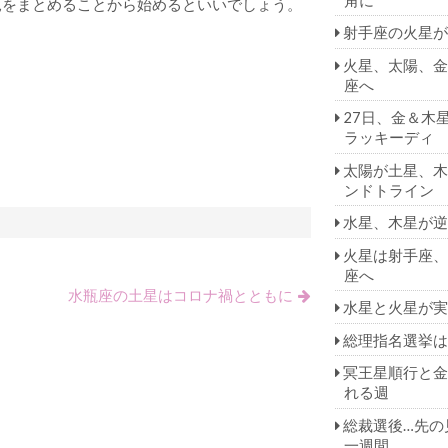
見をまとめることから始めるといいでしょう。
射手座の火星が
火星、太陽、金
座へ
27日、金＆木
ラッキーディ
太陽が土星、木
ンドトライン
水星、木星が逆
火星は射手座、
座へ
水瓶座の土星はコロナ禍とともに
水星と火星が実
総理指名選挙は
冥王星順行と金
れる週
総裁選後…先の
一週間