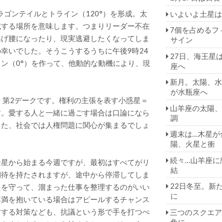
ラゴンテイルとトライン（120°）を形成。太
いよいよ土星は
滅する場所を意味します。つまりリーダー不在
7個を占めるフ
逃げ腰になったり、現実逃避したくなってしま
サイン
幸いでした。そうこうするうちに午後9時24
27日、海王星
ン（0°）を作って、他動的な動機により、現
座へ
新月。太陽、水
が水瓶座へ
、第2デークです。権利の主張を表す小惑星＝
山羊座の太陽、
す。愛する人と一緒に過ごす場合は口論になら
調
また、社会では人権問題に関心が集まるでしょ
週末は…木星が
陽、火星と衝
続々…山羊座に
金星から始まる今週ですが、最初はすべてがリ
結
期待を持たされますが、途中から停滞してしま
22日冬至。新
スを守って、溜まった仕事を整理するのがいい
に
不満を抱いている場合はアピールするチャンス
対する対策なども、抗議という形で手を打つべ
三つのスクエア
角に