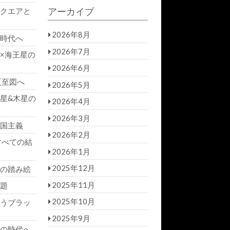
a
r
アーカイブ
クエアと
r
c
h
c
h
2026年8月
時代へ
f
2026年7月
×海王星の
o
r:
2026年6月
夏至図へ
2026年5月
星&木星の
2026年4月
2026年3月
国主義
2026年2月
すべての結
2026年1月
2025年12月
の踏み絵
2025年11月
題
2025年10月
うブラッ
2025年9月
の時代へ