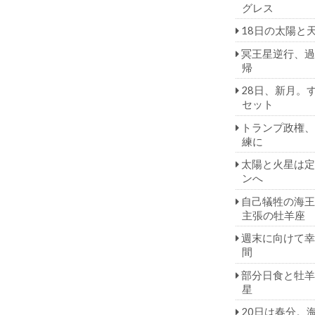
グレス
18日の太陽と
冥王星逆行、過
帰
28日、新月。
セット
トランプ政権、
練に
太陽と火星は定
ンへ
自己犠牲の海王
主張の牡羊座
週末に向けて幸
間
部分日食と牡羊
星
20日は春分。