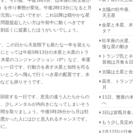
す。その後、午後1時5分、山羊座の冥王星が
）を作り事態が変化。午後2時13分になると月
太陽の牡牛座、
で元気いっぱいですが、これ以降は穏やかな星
天王星
に問題提起したい方は午前中に動くべきです
金星と木星、木
夕刻近くに提案したほうがいいでしょう。
タ？
牡羊座の火星、
す。この日から天皇陛下も新たな一年を迎えら
慢な星の動き
にとっては午前5時13分の水星と火星のトラ
トランプ氏とネ
月と木星のコンジャンクション（0°）など、幸運
首相は月食＆
多い一日です。行動力を表す火星と知性を司る
太陽は土星と合
たいところへ飛んで行くべき星の配置です。水
高市、トランプ
物なども捗りそうです。
月
を回収する一日です。意見の違う人たちからの
11日、蟹座の
へ
に、少しメンタルが内向きになってしまいそう
間を取りましょう。午後5時28分から月は牡
3日は皆既月食
が悪かった人にはひと息入れるチャンスです。
もう少し見定め
帯に。
2月17日は日食