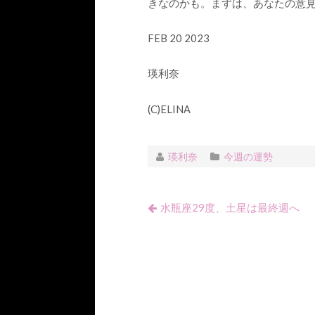
きなのかも。まずは、あなたの意
FEB 20 2023
瑛利奈
(C)ELINA
瑛利奈
今週の運勢
水瓶座29度、土星は最終週へ