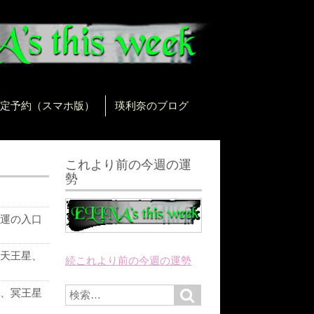
定予約（スマホ版）
瑛利奈のブログ
これより前の今週の運
勢
運の入口
天王星、
続これより前の今週の運勢
に
S
、冥王星
S
e
e
a