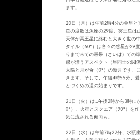
ます。
20日（月）は午前2時4分の金星と
星の度数は魚座の29度、冥王星は
天体が冥王星に絡むと大きく世の
タイル（60°）は各々の惑星が29
りまで来ての最果（さいは）ての
感が漂うアスペクト（星同士の関係
太陽と月が合（0°）の新月です。
きます。そして、午後4時55分、
とづくめの週の始まりです。
21日（火）は…午後2時から3時
0°）、火星とスクエア（90°）
気に流される傾向も。
22日（水）は午前7時22分、水瓶