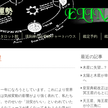
運勢
。
手タロット館
瑛利奈の占星術チャートハウス
鑑定予約
鑑
星
最近の記事
木星に失望…？
太陽と木星が幸
へ
皇室典範改正は
、一年になろうとしています。これにより世界
冥王星のもと
近は気候変動の影響がより強く表れて、私たち
天王星、海王星
す。そのせいか「治安がいい」といわれていた
が小三角に
ようなニュースが多くなってきたような気がし