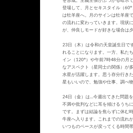
を形成。主義主張がぶつかる暗示で
登場して、月とセキスタイル（60°
は牡羊座へ。月のサインは牡羊座
の流れに変わっていきます。現状
が、仲良しモードが好きな場合は
23日（木）は令和の天皇誕生日で
れることになります。一方、私たち
イン（120°）や午前7時48分の
なアスペクト（星同士の関係）が
水星が活躍します。思う存分行き
星もいいので、勉強や仕事、調べ
24日（金）は…今週出てきた問題
不満や批判などに耳を傾けるうち
です。まずは結論を焦らずに休む時
牛座へ入ります。これまでの流れ
いつものペースが戻ってくる時間