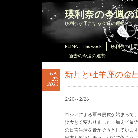
瑛利奈の今週の
瑛利奈が予言する今週の運勢です
ELINA’s This week
瑛利奈の山
過去の今週の運勢
新月と牡羊座の金
Feb.
20,
2023
2/20～2/26
ロシアによる軍事侵攻が始まって
は大きく変わりました。加えて最
の日常生活を脅かそうとしていま
日本も最近はモラルが地に落ちた