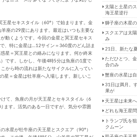
太陽と土星のス
海王星逆行
冥王星セキスタイル（60°）で始まります。金
獅子座の木星の
山羊座の29度にあります。最近はいつも主要な
スクエアは太陽
中が動くようです。今回の金星と冥王星セキス
み
度で、特に金星は…12サイン＝360度のどん詰ま
21日、新たな
準惑星＝冥王星との絡みになります。何か終末
ただひとつ、金
）です。しかし、午後4時5分は魚座の1度で
合のみ
ここから時の流れは新たなサイクルに入ってい
蟹座の水星は自
愛の星＝金星は牡羊座へ入場します。新しいこ
31日は満月。
果が
にかけて、魚座の月が天王星とセキスタイル（6
天王星は未来へ
を作ります。活気のある一日ですが、気分や雰囲
どれも海王星問
トランプ氏を狙
クムーン
座の水星が牡牛座の天王星とスクエア（90°）
双子座の天王星