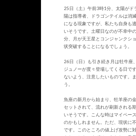
25日（土）午前3時1分、太陽がド
陽は指導者、ドラゴンテイルは消
になる現象ですが、私たち自身も
いそうです。土曜日なのが不幸中の
分、月が天王星とコンジャンクショ
状突破することになるでしょう。
26日（日）も引き続き月は牡牛座
ジュノーが度々登場してくる日で
ないよう、注意したいものです。
う。
魚座の新月から始まり、牡羊座の
セットされて、流れが刷新される
いそうです。こんな時はマイペー
のかもしれません。ただ、現状に
です。このところの値上げ攻勢に