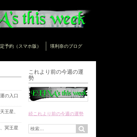
定予約（スマホ版）
瑛利奈のブログ
これより前の今週の運
勢
運の入口
天王星、
続これより前の今週の運勢
に
S
、冥王星
S
e
e
a