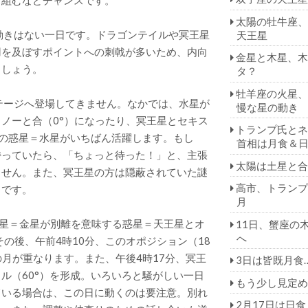
り組むなどチャンスです。
太陽の牡牛座、
動きはない一日です。ドラゴンテイルや冥王星
天王星
用を及ぼすポイントへの刺戟が多いため、内向
金星と木星、木
ましょう。
タ？
牡羊座の火星、
テージへ登場してきません。なかでは、水星が
慢な星の動き
ノーと合（0°）になったり、冥王星とセキス
トランプ氏とネ
性の惑星＝水星がいちばん活躍します。もし
首相は月食＆
持っていたら、「ちょっと待った！」と、主張
太陽は土星と合
ません。また、冥王星の方は隠蔽されていた謎
高市、トランプ
うです。
月
愛の星＝金星が別離を意味する惑星＝天王星とオ
11日、蟹座の
へ
その後、午前4時10分、このオポジション（18
の月が重なります。また、午後4時17分、冥王
3日は皆既月食
ル（60°）を形成。いろいろと騒がしい一日
もう少し見定め
ている場合は、この日に動くのは要注意。別れ
2月17日は日食