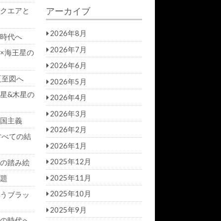
a
r
アーカイブ
クエアと
r
c
h
c
h
2026年8月
時代へ
f
2026年7月
×海王星の
o
r:
2026年6月
夏至図へ
2026年5月
星&木星の
2026年4月
2026年3月
国主義
2026年2月
すべての結
2026年1月
2025年12月
の踏み絵
2025年11月
題
2025年10月
うブラッ
2025年9月
の時代へ