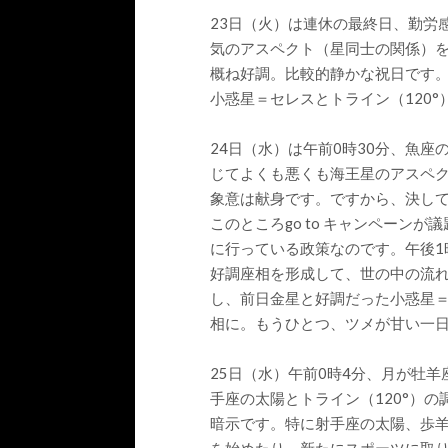
23日（火）は連休の最終日、勤労
気のアスペクト（星同士の関係）
概ね好調。比較的静かな祝日です。
小惑星＝セレスとトライン（120
24日（水）は午前0時30分、魚座
じてよくも悪くも海王星のアスペ
象意は献身です。ですから、決し
このところgo to キャンペーン
に行っている政策なのです。午後1時
好調座相を形成して、世の中の流
し、前日金星と好調だった小惑星＝
相に。もうひとつ、ツメが甘い一
25日（水）午前0時4分、月が牡羊
手座の太陽とトライン（120°）
暗示です。特に射手座の太陽、歩羊