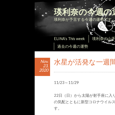
瑛利奈の今週の
瑛利奈が予言する今週の運勢です
ELINA’s This week
瑛利奈の山
過去の今週の運勢
水星が活発な一週
Nov.
23,
2020
11/23～11/29
22日（日）から太陽が射手座に入
の気配とともに新型コロナウイル
す。