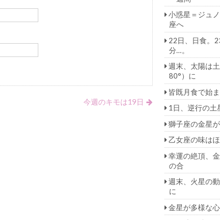
小惑星＝ジュノ
座へ
22日、日食。2
分…。
週末、太陽は土
80°）に
皆既月食で始ま
今週のキモは19日
1日、逆行の土
獅子座の金星が
乙女座の味はほ
幸運の絶頂、金
の合
週末、火星の動
に
金星が多様な心