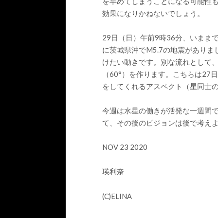
を早めてしまうことになる可能性
効果になりかねないでしょう。
29日（日）午前9時36分、いまま
に茨城県沖でM5.7の地震があり
けたい動きです。別な流れとして、
（60°）を作ります。こちらは2
をしてくれるアスペクト（星同士
今週は水星の働きが活発な一週間
て、その後のビジョンは後で考えよ
NOV 23 2020
瑛利奈
(C)ELINA