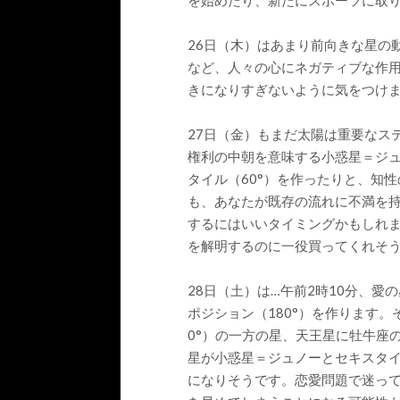
を始めたり、新たにスポーツに取
26日（木）はあまり前向きな星の
など、人々の心にネガティブな作
きになりすぎないように気をつけ
27日（金）もまだ太陽は重要なス
権利の中朝を意味する小惑星＝ジュ
タイル（60°）を作ったりと、知
も、あなたが既存の流れに不満を
するにはいいタイミングかもしれ
を解明するのに一役買ってくれそ
28日（土）は…午前2時10分、
ポジション（180°）を作ります。
0°）の一方の星、天王星に牡牛座
星が小惑星＝ジュノーとセキスタイ
になりそうです。恋愛問題で迷っ