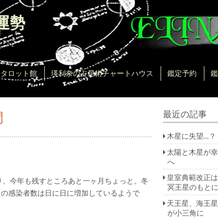
運勢
。
手タロット館
瑛利奈の占星術チャートハウス
鑑定予約
鑑
間
最近の記事
木星に失望…？
太陽と木星が幸
へ
皇室典範改正は
り、今年も残すところあと一ヶ月ちょっと。冬
冥王星のもと
スの感染者数は日に日に増加しているようで
天王星、海王星
が小三角に