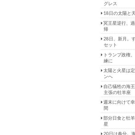
グレス
18日の太陽と
冥王星逆行、過
帰
28日、新月。
セット
トランプ政権、
練に
太陽と火星は定
ンへ
自己犠牲の海王
主張の牡羊座
週末に向けて幸
間
部分日食と牡羊
星
20日は春分。