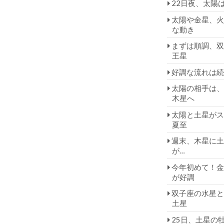
22日夜、太陽
太陽や金星、火
な動き
まずは順調、双
王星
好調な流れは続
太陽の相手は、
木星へ
太陽と土星がス
夏至
週末、木星に土
が…
今年初めて！金
が好調
双子座の水星と
土星
25日、土星の