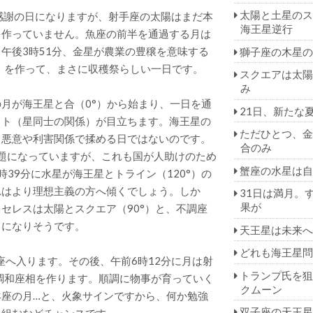
太陽と土星のス
感謝の日になりますが、射手座の太陽はまだ本
海王星逆行
を作っていません。魚座の前半を通過する月は
午後3時51分、金星が農業の豊穣を意味する
獅子座の木星の
°）を作って、まさに収穫祭らしい一日です。
スクエアは太陽
み
の月が海王星と合（0°）から始まり、一日を通
21日、新たな
クト（星同士の関係）が目立ちます。海王星の
ただひとつ、金
て悪意や利害関係で揉める日ではないのです。
合のみ
が議題になっていますが、これも国が人助けのため
蟹座の水星は自
39分に水星が海王星とトライン（120°）の
れはより理想主義の方へ傾くでしょう。しか
31日は満月。
果が
セレスは太陽とスクエア（90°）と、不調座
日になりそうです。
天王星は未来へ
どれも海王星問
座へ入ります。その後、午前6時12分に月は射
トランプ氏を狙
の調和座相を作ります。順調に物事が育っていく
クムーン
座の月…と、火象サインですから、何か勉強
双子座の天王星