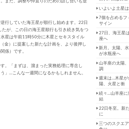
も。また、調整や仲直りのための話し合いも逆
いよいよ土星は
7個を占めるフ
で逆行していた海王星が順行し始めます。22日
サイン
ましたが、この日の海王星順行も引き続き気をつ
27日、海王星
水星は午前11時50分に木星とセキスタイル
座へ
7日（金）に提案した新たな計画を、より後押し
新月。太陽、水
の関係）です。
が水瓶座へ
山羊座の太陽、
です。「まずは、溜まった実務処理に専念し
調
う」…こんな一週間になるかもしれません。
週末は…木星が
陽、火星と衝
続々…山羊座に
結
22日冬至。新
に
三つのスクエア
角に