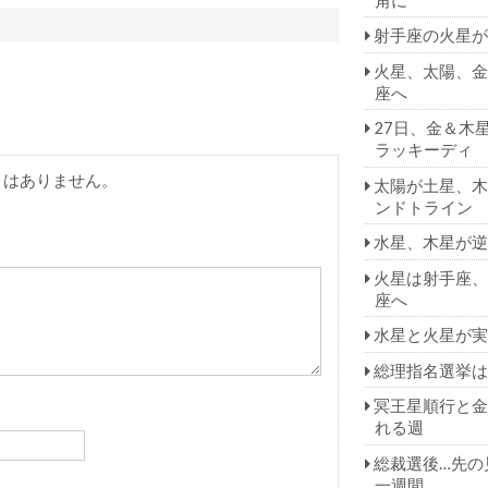
射手座の火星が
火星、太陽、金
座へ
27日、金＆木
ラッキーディ
とはありません。
太陽が土星、木
ンドトライン
水星、木星が逆
火星は射手座、
座へ
水星と火星が実
総理指名選挙は
冥王星順行と金
れる週
総裁選後…先の
一週間