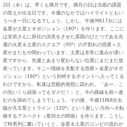
2日（水）は、早くも満月です。満月の日は当面の課題
の答えが出る日です。今週のなかではハイライトともい
うべき一日になるでしょう。しかし、午後9時17分には
金星が土星とオポジション（180°）を作ります。ここに
は安倍さんに辞任の決意をさせた原因のひとつである先
週の火星＆土星のスクエア（90°）の片割れの惑星＝土
星がまたもや関わっています。土星は非常に進みが遅い
星ですから、先週とあまり変わらない位置にまだまだ居
座っています。そこへ情緒を支配する惑星＝金星がオポ
ジション（180°）という対峙するポイントへ入ってくる
わけですから、私達は悲観的発想に囚われ、「あー、こ
の先いくら頑張ってもダメだ！」と、今の路線を前へ進
むのを諦めてしまうでしょう。その後、午後11時8分太
陽が天王星とトライン（120°）という新しい方向へ大転
換するアスペクト（星同士の関係）を作ります。こうし
て時系列に書いていくと、金星＆土星のコンビの流れが