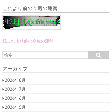
これより前の今週の運勢
続これより前の今週の運勢
S
S
e
e
a
a
r
アーカイブ
c
r
h
c
2026年8月
h
f
2026年7月
o
r:
2026年6月
2026年5月