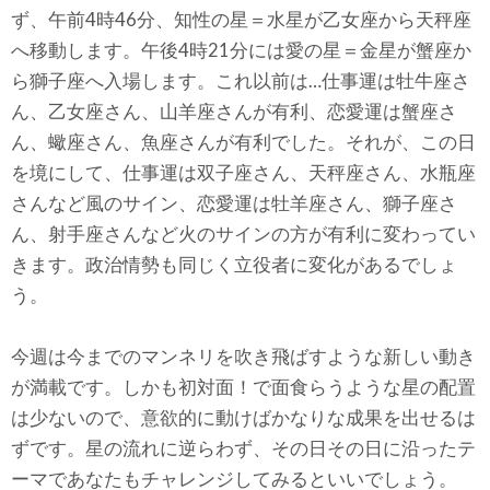
ず、午前4時46分、知性の星＝水星が乙女座から天秤座
へ移動します。午後4時21分には愛の星＝金星が蟹座か
ら獅子座へ入場します。これ以前は…仕事運は牡牛座さ
ん、乙女座さん、山羊座さんが有利、恋愛運は蟹座さ
ん、蠍座さん、魚座さんが有利でした。それが、この日
を境にして、仕事運は双子座さん、天秤座さん、水瓶座
さんなど風のサイン、恋愛運は牡羊座さん、獅子座さ
ん、射手座さんなど火のサインの方が有利に変わってい
きます。政治情勢も同じく立役者に変化があるでしょ
う。
今週は今までのマンネリを吹き飛ばすような新しい動き
が満載です。しかも初対面！で面食らうような星の配置
は少ないので、意欲的に動けばかなりな成果を出せるは
ずです。星の流れに逆らわず、その日その日に沿ったテ
ーマであなたもチャレンジしてみるといいでしょう。