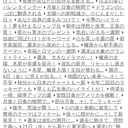
けて！
魚座があなたの気分を支配する…
注文の多い
バレンタインデー
月食と日食の狭間で
ドラゴンのし
っぽに翻弄される
太陽への刺戟減少。小じんまりした
日々
あなた自身の道をみつけて！
今季のハイライ
ト！夢を叶えるジャンプ台
新年は理想と改革。王道の
星！
星から寛ぎのプレゼント
気合いが入る一週間
自由に羽ばたけ！がキーワード
心を弄ぶ今週の星
前
半真面目。週末から攻めたくなる…
蠍座から射手座の
テーマへ
幸福とロマンの一週間
週末は火象のグラン
ドトライン！
週末、大きなドラマが…！
蠍座の太
陽、木星が幸運を提示！
波乱の新月。リセットし過ぎ
ないように
木星、蠍座入場！主役が替わる…
満月、
6日（金）に答えが出る…！
地図のない未来へ…そして
不安
秋分から日本のチャートも一新
今年二回目のラ
ッキーディも
早くも乙女座のハイライトが！
停滞を
一掃。能率アップの週
皆既日食がアメリカを横断！
月食と日食の狭間で…
部分月食。そして…ラッキーデ
ィ
後半、荒波が襲う…！
心の波と衝動に留意して
蟹座のテーマはフィナーレ
徐々に穏やかに…そして新
発見！？
週末は波乱の満月に…
過去に飽きて、理想
主義へ
21日（水）から新たな夏至図へ
週半ばに難