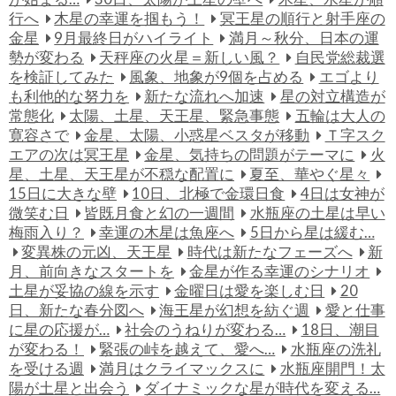
行へ
木星の幸運を掴もう！
冥王星の順行と射手座の
金星
9月最終日がハイライト
満月～秋分、日本の運
勢が変わる
天秤座の火星＝新しい風？
自民党総裁選
を検証してみた
風象、地象が9個を占める
エゴより
も利他的な努力を
新たな流れへ加速
星の対立構造が
常態化
太陽、土星、天王星、緊急事態
五輪は大人の
寛容さで
金星、太陽、小惑星ベスタが移動
Ｔ字スク
エアの次は冥王星
金星、気持ちの問題がテーマに
火
星、土星、天王星が不穏な配置に
夏至、華やぐ星々
15日に大きな壁
10日、北極で金環日食
4日は女神が
微笑む日
皆既月食と幻の一週間
水瓶座の土星は早い
梅雨入り？
幸運の木星は魚座へ
5日から星は緩む…
変異株の元凶、天王星
時代は新たなフェーズへ
新
月、前向きなスタートを
金星が作る幸運のシナリオ
土星が妥協の線を示す
金曜日は愛を楽しむ日
20
日、新たな春分図へ
海王星が幻想を紡ぐ週
愛と仕事
に星の応援が…
社会のうねりが変わる…
18日、潮目
が変わる！
緊張の峠を越えて、愛へ…
水瓶座の洗礼
を受ける週
満月はクライマックスに
水瓶座開門！太
陽が土星と出会う
ダイナミックな星が時代を変える…