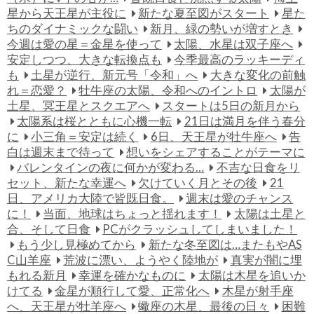
星から天王星が主役に
新たな夏至図がスタート
星た
ちのダイナミックな闘い
新月、緑の勢いが増すとき
今週は愛の星＝金星を使って
太陽、水星は双子座へ
安定しつつ、大きな転換点も
今季最高のラッキーディ
も
土星が逆行、新元号「令和」へ
大きな変化の前触
れ＝恋愛？
牡牛座の太陽、令和へのイントロ
太陽が
土星、冥王星とスクエアへ
スタートは5日の新月から
太陽系は桜とともに心機一転
21日は満月を伴う春分
に
小三角＝安定は続く
6日、天王星が牡牛座へ
告
白は週末まで待って
想いをシェアすることがテーマに
バレンタインの夜に何かが変わる…
不吉な日食をリ
セット、新たな幸運へ
欠けていく月とその後
21
日、アメリカ大陸で皆既日食。
週末は愛のチャンス
に！
当面、地球はちょっと揺れます！
太陽は土星と
合、そして日食
PCがクラッシュしてしまいました！
もう少し見極めてから
新たな冬至図は…またもやAS
C山羊座
荒波に漂い、ようやく陸地が
真実が闇に埋
もれる新月
幸運を確かなものに
太陽は木星を追いか
けてる
金星が順行して愛、正常化へ
木星が射手座
へ、天王星が牡羊座へ
蠍座の木星、最後の日々
困難