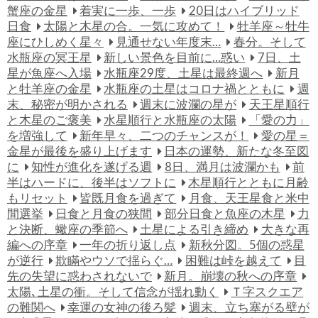
蟹座の金星
着実に一歩、一歩
20日はハイブリッド
日食
太陽と木星の合。一気に攻めて！
牡羊座～牡牛
座にひしめく星々
見通せない年度末…
春分。そして
水瓶座の冥王星
新しい景色を目前に…惑い
7日、土
星が魚座へ入場
水瓶座29度、土星は最終週へ
新月
と牡羊座の金星
水瓶座の土星はコロナ禍とともに
週
末、秘密が明かされる
週末に波瀾の星が
天王星順行
と木星のご褒美
水星順行と水瓶座の太陽
「愛の力」
を増強して
新年早々、二つのチャンスが！
愛の星＝
金星が最後を盛り上げます
日本の運勢、新たな冬至図
に
知性が進化を遂げる週
8日、満月は波瀾かも
前
半はハードに、後半はソフトに
木星順行とともに月齢
もリセット
皆既月食を過ぎて
月食、天王星食と米中
間選挙
日食と月食の狭間
部分日食と魚座の木星
力
と決断、蠍座の季節へ
土星による引き締め
大きな再
編への序章
一年の折り返し点
新秋分図。5個の惑星
が逆行
欺瞞やウソで揺らぐ…
困難は峠を越えて
目
先の失望に惑わされないで
新月。崩壊の秋への序章
太陽､土星の衝。そして信念が揺れ動く
Ｔ字スクエア
の難関へ
幸運の女神の後ろ髪
週末、立ち塞がる壁が