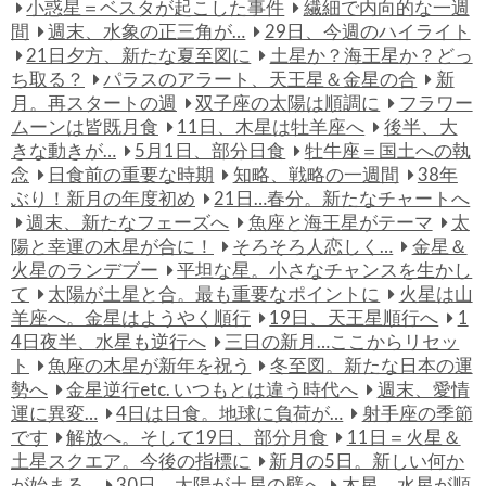
小惑星＝ベスタが起こした事件
繊細で内向的な一週
間
週末、水象の正三角が…
29日、今週のハイライト
21日夕方、新たな夏至図に
土星か？海王星か？どっ
ち取る？
パラスのアラート、天王星＆金星の合
新
月。再スタートの週
双子座の太陽は順調に
フラワー
ムーンは皆既月食
11日、木星は牡羊座へ
後半、大
きな動きが…
5月1日、部分日食
牡牛座＝国土への執
念
日食前の重要な時期
知略、戦略の一週間
38年
ぶり！新月の年度初め
21日…春分。新たなチャートへ
週末、新たなフェーズへ
魚座と海王星がテーマ
太
陽と幸運の木星が合に！
そろそろ人恋しく…
金星＆
火星のランデブー
平坦な星。小さなチャンスを生かし
て
太陽が土星と合。最も重要なポイントに
火星は山
羊座へ。金星はようやく順行
19日、天王星順行へ
1
4日夜半、水星も逆行へ
三日の新月…ここからリセッ
ト
魚座の木星が新年を祝う
冬至図。新たな日本の運
勢へ
金星逆行etc. いつもとは違う時代へ
週末、愛情
運に異変…
4日は日食。地球に負荷が…
射手座の季節
です
解放へ。そして19日、部分月食
11日＝火星＆
土星スクエア。今後の指標に
新月の5日。新しい何か
が始まる…
30日、太陽が土星の壁へ
木星、水星が順