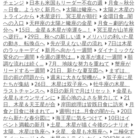
チェンジ
日本も米国もリーダー不在の週
月食～秋分
～日食。ようやく新月へ
太陽は蠍座へ
太陽と木星の
トラインから
木星逆行、冥王星が順行
金環日食…闇
への入口
天秤座の太陽と蠍座の金星
月食～劇的な秋
分へ
15日、金星＆木星が幸運を…！
冥王星が山羊座
へ逆行…
29日、秋への新しい道
メリハリの利いた星
の動き、転換点へ
先が見えない星の流れ
7日は木星
のラッキーデイ
新月へ向かう一週間
ダイナミックな
変化の一週間
今週の運勢は…
改革が進む一週間
順
調な流れは続く…
7月、地味な努力を重ねて
蟹座が
リードする一週間
21日、新たな夏至図へ
まずは、
目の前の問題から
週末に大きな契機が…
双子座に星
たちが集結
26日、木星は双子座へ
牡牛座の木星、
ラストチャンスへ
8日の新月で月はリセット
金星も
火星もオウンサインに
居心地のよさを努力して
21
日、木星＆天王星が合
岸田総理は皆既日食に訪米
月
食と日食に挟まれて…
週明けは…月食の闇から
20日
から新たな春分図に
海王星に気をつけて
10日はイ
ベント満載の新月
土星、木星が描く今後のシナリオ
太陽、水星は魚座へ
火星、金星も水瓶座へ
二極化す