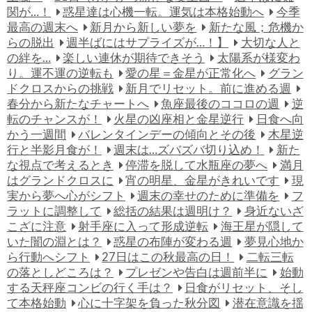
関が…！
惑星達は心機一転。運気は本格始動へ
今季
最高の週末へ
新月から新しい夢を
新たな風；危機か
らの脱出
週半ばにはサプライズが…！】
大切な人と
の絆を…
楽しい連休が期待できそう
太陽系が様変わ
り。運不運の逆転も
愛の星＝金星が正常化へ
グラン
ドクロスからの挑戦
新月でリセット。前に進める週
春分から新たなチャートへ
魚座最後のココロの週
逆
転のチャンスが！
火星の凶座相と金星逆行
日食へ向
かう一週間
バレンタインデーの傾向とその後
木星逆
行と半影月食が！
週末は…ズバズバ切り込め！
新た
な視点で考えるとき
停滞を脱して水瓶座の夢へ
満月
はグランドクロスに
宵の明星、金星がきれいです
現
実から夢へ心がシフト
週末の幸せのために準備を
フ
ラットに調整して
総括の結果は週明け？
身近ないざ
こざに注意
射手座に入って形成逆転
海王星が隠して
いた闇の淵とは？
惑星の布陣が変わる週
夢見心地か
ら行動へシフト
27日はこの秋最高の日！
二転三転
の落としどころは？
プレゼンや告白は週前半に
始動
する天秤座コンビの行く手は？
日食がリセット、そし
て本格始動
心に十字架を負った秋分図
潜在意識を揺