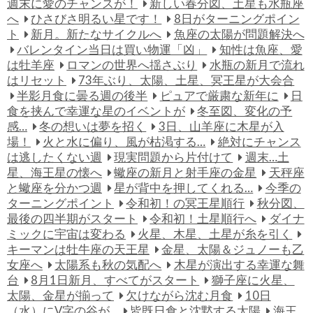
週末に愛のチャンスが！
新しい春分図、土星も水瓶座
へ
ひさびさ明るい星です！
8日がターニングポイン
ト
新月。新たなサイクルへ
魚座の太陽が問題解決へ
バレンタイン当日は買い物運「凶」
知性は魚座、愛
は牡羊座
ロマンの世界へ揺さぶり
水瓶の新月で流れ
はリセット
73年ぶり、太陽、土星、冥王星が大会合
半影月食に曇る週の後半
ピュアで厳粛な新年に
日
食を挟んで幸運な星のイベントが
冬至図、変化の予
感…
冬の想いは夢を招く
3日、山羊座に木星が入
場！
火と水に偏り、風が枯渇する…
絶対にチャンス
は逃したくない週
現実問題から片付けて
週末…土
星、海王星の懐へ
蠍座の新月と射手座の金星
天秤座
と蠍座を分かつ週
星が背中を押してくれる…
今季の
ターニングポイント
令和初！の冥王星順行
秋分図、
最後の四半期がスタート
令和初！土星順行へ
ダイナ
ミックに宇宙は変わる
火星、木星、土星が糸を引く
キーマンは牡牛座の天王星
金星、太陽＆ジュノーも乙
女座へ
太陽系も秋の気配へ
木星が演出する幸運な舞
台
8月1日新月、すべてがスタート
獅子座に火星、
太陽、金星が揃って
欠けながら沈む月食
10日
（水）にV字の谷が…
皆既日食と沈黙する太陽
海王