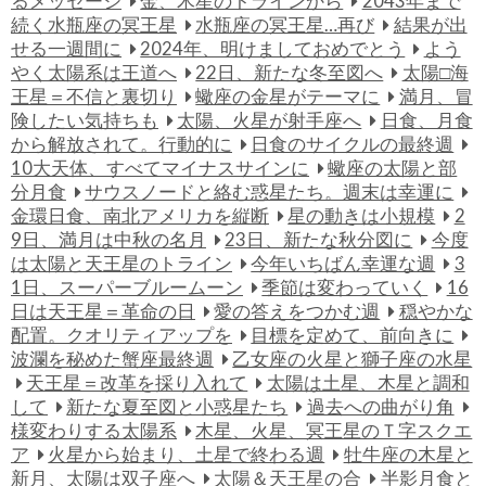
るメッセージ
金、木星のトラインから
2043年まで
続く水瓶座の冥王星
水瓶座の冥王星…再び
結果が出
せる一週間に
2024年、明けましておめでとう
よう
やく太陽系は王道へ
22日、新たな冬至図へ
太陽□海
王星＝不信と裏切り
蠍座の金星がテーマに
満月、冒
険したい気持ちも
太陽、火星が射手座へ
日食、月食
から解放されて。行動的に
日食のサイクルの最終週
10大天体、すべてマイナスサインに
蠍座の太陽と部
分月食
サウスノードと絡む惑星たち。週末は幸運に
金環日食、南北アメリカを縦断
星の動きは小規模
2
9日、満月は中秋の名月
23日、新たな秋分図に
今度
は太陽と天王星のトライン
今年いちばん幸運な週
3
1日、スーパーブルームーン
季節は変わっていく
16
日は天王星＝革命の日
愛の答えをつかむ週
穏やかな
配置。クオリティアップを
目標を定めて、前向きに
波瀾を秘めた蟹座最終週
乙女座の火星と獅子座の水星
天王星＝改革を採り入れて
太陽は土星、木星と調和
して
新たな夏至図と小惑星たち
過去への曲がり角
様変わりする太陽系
木星、火星、冥王星のＴ字スクエ
ア
火星から始まり、土星で終わる週
牡牛座の木星と
新月、太陽は双子座へ
太陽＆天王星の合
半影月食と