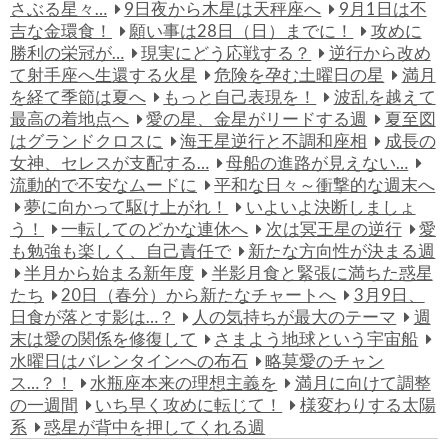
さぶる星々…
9日夜から木星は天秤座へ
9月1日は不
吉な金環食！
願い事は28日（日）までに！
攻めに
勝利の栄冠が…
現実にどう応戦する？
逆行から改め
て射手座へ生還する火星
危険を孕む土曜日の星
満月
を経て季節は夏へ
もっと自己表現を！
波乱を越えて
最高の着地点へ
愛の星、金星がリードする週
夏至図
はグランドクロスに
海王星逆行と不調和座相
成長の
女神、セレスが支配する…
母船の進路が見えない…
流動的で不安なムードに
平和な日々～衝撃的な週末へ
夢に向かって駆け上がれ！
いよいよ決断しましょ
う！
一転してのどかな連休へ
次は冥王星の逆行
愛
も勉強も楽しく、自己責任で
新たな方向性が決まる週
半月から始まる新年度
半影月食と緊張に満ちた惑星
たち
20日（春分）から新たなチャートへ
3月9日、
日食が落とす影は…？
人の気持ちが最大のテーマ
週
末は愛の関係を修復して
さまよう地球という宇宙船
水曜日はバレンタインへの布石
略莫愛のチャン
ス…？！
水瓶座本来の理想主義を
満月に向けて調整
の一週間
いち早く攻めに転じて！
様変わりする太陽
系
惑星が背中を押してくれる週