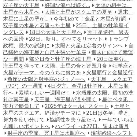
双子座の天王星
好調な流れは続く…
太陽の相手は、
土星から木星へ
太陽と土星がスクエアの夏至
週末、
木星に土星の壁が…
今年初めて！金星と木星が好調
双子座の水星と若返った土星
25日、土星の牡羊座イ
ングレス
18日の太陽と天王星へ
冥王星逆行、過去
への回帰
28日、新月。すべてをリセット
トランプ
政権、最大の試練に
太陽と火星は定着のサインへ
自
己犠牲の海王星と自己主張の牡羊座
週末に向けて幸運
な一週間
部分日食と牡羊座の海王星
20日は春分。
海王星を伴って
太陽、土星の合と皆既月食
牡羊座と
火星がテーマ。今のうちに努力を
火星順行と金星逆行
魚座の太陽と射手座のジュノーへ
天王星、スクエア
（90°）の一週間
4日夕方、金星は牡羊座、木星は順
行へ
素晴らしい一週間だ！
水瓶座の太陽、最初の洗
礼は冥王星
天王星、海王星が道を開く
星はベタ凪、
実力で勝負して
2025年はクールにスタート
土星と
木星のスクエア、経済がテーマに
21日は冬至、夢と
努力を使い分けて
協調性を失う星たち
一年でいちば
ん難しいポイントへ
ハイライトは27日。週末は新月
射手座の季節、冥王星は水瓶座へ
現実路線へシフト