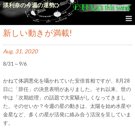
瑛利奈の今週の運勢
新しい動きが満載!
Aug.
31,
2020
8/31～9/6
かねて体調悪化を囁かれていた安倍首相ですが、8月28
日に「辞任」の決意表明がありました。それ以来、世の
中は「次期総理」の話題で大変騒がしくなってきまし
た。そのせいか？今週の星の動きは、太陽を始め水星や
金星など、多くの星が活発に絡み合う活況を呈していま
す。