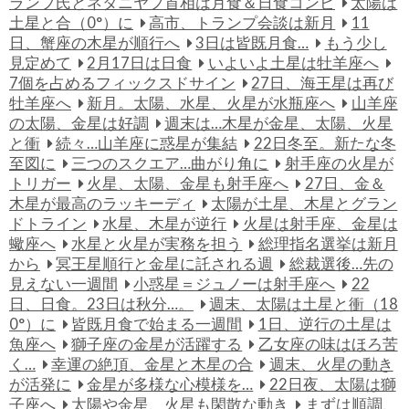
ランプ氏とネタニヤフ首相は月食＆日食コンビ
太陽は
土星と合（0°）に
高市、トランプ会談は新月
11
日、蟹座の木星が順行へ
3日は皆既月食…
もう少し
見定めて
2月17日は日食
いよいよ土星は牡羊座へ
7個を占めるフィックスドサイン
27日、海王星は再び
牡羊座へ
新月。太陽、水星、火星が水瓶座へ
山羊座
の太陽、金星は好調
週末は…木星が金星、太陽、火星
と衝
続々…山羊座に惑星が集結
22日冬至。新たな冬
至図に
三つのスクエア…曲がり角に
射手座の火星が
トリガー
火星、太陽、金星も射手座へ
27日、金＆
木星が最高のラッキーディ
太陽が土星、木星とグラン
ドトライン
水星、木星が逆行
火星は射手座、金星は
蠍座へ
水星と火星が実務を担う
総理指名選挙は新月
から
冥王星順行と金星に託される週
総裁選後…先の
見えない一週間
小惑星＝ジュノーは射手座へ
22
日、日食。23日は秋分…。
週末、太陽は土星と衝（18
0°）に
皆既月食で始まる一週間
1日、逆行の土星は
魚座へ
獅子座の金星が活躍する
乙女座の味はほろ苦
く…
幸運の絶頂、金星と木星の合
週末、火星の動き
が活発に
金星が多様な心模様を…
22日夜、太陽は獅
子座へ
太陽や金星、火星も閑散な動き
まずは順調、