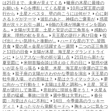
は25日まで。未来が見えてくる
蠍座の木星に最後の
お願いを
心を攪乱してくる星達
10月は冥王星の逆
行から
土星とベスタ、壁の向こうには何が？
心に刺
さるトゲがテーマ
波乱のあと、神様のご褒美が
惑星
達が次々とお引っ越し
6個の天体が地象サインを固め
る…
太陽が天王星、土星と安定の正三角形を
感動の
週末、理想の虹を見る…
天王星の逆行と再び日食
投
げ出したい気持ちと衝動が…
ハードな星の下で…皆既
月食
愛の星＝金星が活躍する一週間
二つの正三角形
と13日の日食
太陽が木星、海王星とグランドトライ
ンに
シリアスな一年の折り返し点
21日から新たな
夏至図に
米朝首脳会談は消えゆく月の日に
疑惑や迷
いが足を引っ張る
金星、木星、海王星が幸運の正三角
形を
双子座の太陽がさわやかな季節を演出
天王星の
牡牛座入場。その意味は？
星はクライマックスへ
夢
に向かって行動を！
太陽は土星と調和へ
土星、冥王
星が逆行して激震…
意欲的に現状を覆そう！
火星＆
土星の猛威、事故に注意
週中盤は大荒れに…
春分
図；与党はさらに不利に
14日、今季最高のラッキー
ディ！
まったりから覚醒モードへ
胸キュンに気をつ