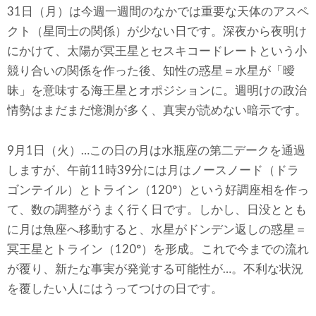
31日（月）は今週一週間のなかでは重要な天体のアスペ
クト（星同士の関係）が少ない日です。深夜から夜明け
にかけて、太陽が冥王星とセスキコードレートという小
競り合いの関係を作った後、知性の惑星＝水星が「曖
昧」を意味する海王星とオポジションに。週明けの政治
情勢はまだまだ憶測が多く、真実が読めない暗示です。
9月1日（火）…この日の月は水瓶座の第二デークを通過
しますが、午前11時39分には月はノースノード（ドラ
ゴンテイル）とトライン（120°）という好調座相を作っ
て、数の調整がうまく行く日です。しかし、日没ととも
に月は魚座へ移動すると、水星がドンデン返しの惑星＝
冥王星とトライン（120°）を形成。これで今までの流れ
が覆り、新たな事実が発覚する可能性が…。不利な状況
を覆したい人にはうってつけの日です。