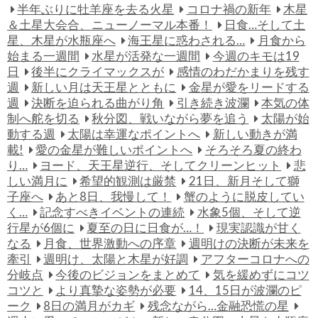
半年ぶりに牡羊座を去る火星
コロナ禍の新年
木星
＆土星大会合、ニューノーマル本番！
日食…そして土
星、木星が水瓶座へ
海王星に惑わされる…
月食から
始まる一週間
水星が活発な一週間
今週のキモは19
日
後半にクライマックスが
感情のわだかまりを残す
週
新しい月は天王星とともに
金星が愛をリードする
週
決断を迫られる曲がり角
引き続き波瀾
本気の体
制へ舵を切る
秋分図、戦いながら夢を追う
太陽が始
動する週
太陽は幸運なポイントへ
新しい動きが満
載!
愛の金星が難しいポイントへ
そろそろ夏の終わ
り…
ヨード、天王星逆行、そしてクリーンヒット
悲
しい満月に
希望的観測は厳禁
21日、新月そして獅
子座へ
あと8日、我慢して！
蟹のように脱皮してい
く…
記念すべきイベントの連続
水象5個、そして逆
行星が6個に
夏至の日に日食が…！
現実認識が甘く
なる
月食、世界激動への序章
週明けの決断が未来を
牽引
週明け、太陽と木星が好調
アフターコロナへの
分岐点
今後のビジョンをまとめて
気を緩めずにコツ
コツと
より真摯な姿勢が必要
14、15日が波瀾のピ
ーク
8日の満月がカギ
残念ながら…金融恐慌の星