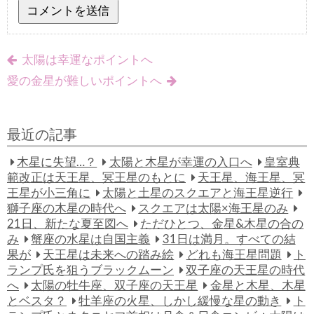
太陽は幸運なポイントへ
愛の金星が難しいポイントへ
最近の記事
木星に失望…？
太陽と木星が幸運の入口へ
皇室典
範改正は天王星、冥王星のもとに
天王星、海王星、冥
王星が小三角に
太陽と土星のスクエアと海王星逆行
獅子座の木星の時代へ
スクエアは太陽×海王星のみ
21日、新たな夏至図へ
ただひとつ、金星&木星の合の
み
蟹座の水星は自国主義
31日は満月。すべての結
果が
天王星は未来への踏み絵
どれも海王星問題
ト
ランプ氏を狙うブラックムーン
双子座の天王星の時代
へ
太陽の牡牛座、双子座の天王星
金星と木星、木星
とベスタ？
牡羊座の火星、しかし緩慢な星の動き
ト