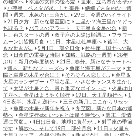
の難関へ
幸運の女神の後ろ髪
週末、立ち塞がる壁が
小惑星＝ベスタが起こした事件
繊細で内向的な一週
間
週末、水象の正三角が…
29日、今週のハイライト
21日夕方、新たな夏至図に
土星か？海王星か？どっ
ち取る？
パラスのアラート、天王星＆金星の合
新
月。再スタートの週
双子座の太陽は順調に
フラワー
ムーンは皆既月食
11日、木星は牡羊座へ
後半、大
きな動きが…
5月1日、部分日食
牡牛座＝国土への執
念
日食前の重要な時期
知略、戦略の一週間
38年
ぶり！新月の年度初め
21日…春分。新たなチャートへ
週末、新たなフェーズへ
魚座と海王星がテーマ
太
陽と幸運の木星が合に！
そろそろ人恋しく…
金星＆
火星のランデブー
平坦な星。小さなチャンスを生かし
て
太陽が土星と合。最も重要なポイントに
火星は山
羊座へ。金星はようやく順行
19日、天王星順行へ
1
4日夜半、水星も逆行へ
三日の新月…ここからリセッ
ト
魚座の木星が新年を祝う
冬至図。新たな日本の運
勢へ
金星逆行etc. いつもとは違う時代へ
週末、愛情
運に異変…
4日は日食。地球に負荷が…
射手座の季節
です
解放へ。そして19日、部分月食
11日＝火星＆
土星スクエア。今後の指標に
新月の5日。新しい何か