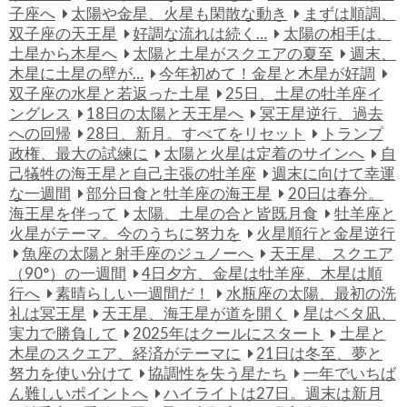
子座へ
太陽や金星、火星も閑散な動き
まずは順調、
双子座の天王星
好調な流れは続く…
太陽の相手は、
土星から木星へ
太陽と土星がスクエアの夏至
週末、
木星に土星の壁が…
今年初めて！金星と木星が好調
双子座の水星と若返った土星
25日、土星の牡羊座イ
ングレス
18日の太陽と天王星へ
冥王星逆行、過去
への回帰
28日、新月。すべてをリセット
トランプ
政権、最大の試練に
太陽と火星は定着のサインへ
自
己犠牲の海王星と自己主張の牡羊座
週末に向けて幸運
な一週間
部分日食と牡羊座の海王星
20日は春分。
海王星を伴って
太陽、土星の合と皆既月食
牡羊座と
火星がテーマ。今のうちに努力を
火星順行と金星逆行
魚座の太陽と射手座のジュノーへ
天王星、スクエア
（90°）の一週間
4日夕方、金星は牡羊座、木星は順
行へ
素晴らしい一週間だ！
水瓶座の太陽、最初の洗
礼は冥王星
天王星、海王星が道を開く
星はベタ凪、
実力で勝負して
2025年はクールにスタート
土星と
木星のスクエア、経済がテーマに
21日は冬至、夢と
努力を使い分けて
協調性を失う星たち
一年でいちば
ん難しいポイントへ
ハイライトは27日。週末は新月