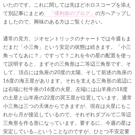
いたのです。これに関しては先ほどホロスコープを添え
て別記事にまとめ
、「瑛利奈のブログ」
の方へアップし
ましたので、興味のある方はご覧ください。
通常の見方、ジオセントリックのチャートでは今週もま
だまだ「小三角」という安定の状態は続きます。「小三
角ってなあに？」ですって？これを今の星の配置を使っ
て説明すると、まずその三角形は二等辺三角形です。そ
して、頂点には魚座の20度の太陽、そして前述の魚座の
16度の海王星があります。それを支える三角形の底辺に
は右端に牡牛座の16度の火星、左端には山羊座の18度
の土星と山羊座の22度の冥王星が位置しています。通常
小三角は三つの天体からできますが、現在は火星にもこ
れから月が接近しているので、それぞれダブルで二等辺
三角形を作る形になっています。要するに、今週の星は
安定している…ということなのですが、ひとつ不安定要