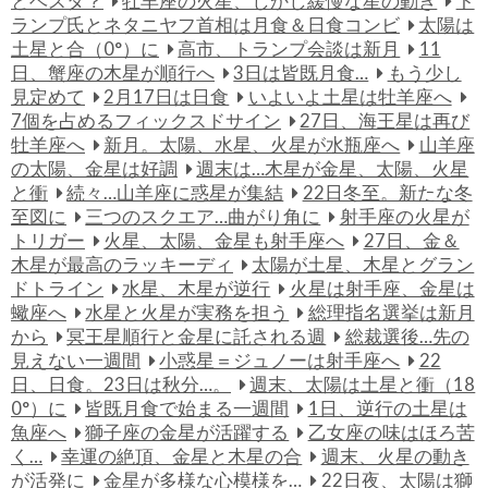
とベスタ？
牡羊座の火星、しかし緩慢な星の動き
ト
ランプ氏とネタニヤフ首相は月食＆日食コンビ
太陽は
土星と合（0°）に
高市、トランプ会談は新月
11
日、蟹座の木星が順行へ
3日は皆既月食…
もう少し
見定めて
2月17日は日食
いよいよ土星は牡羊座へ
7個を占めるフィックスドサイン
27日、海王星は再び
牡羊座へ
新月。太陽、水星、火星が水瓶座へ
山羊座
の太陽、金星は好調
週末は…木星が金星、太陽、火星
と衝
続々…山羊座に惑星が集結
22日冬至。新たな冬
至図に
三つのスクエア…曲がり角に
射手座の火星が
トリガー
火星、太陽、金星も射手座へ
27日、金＆
木星が最高のラッキーディ
太陽が土星、木星とグラン
ドトライン
水星、木星が逆行
火星は射手座、金星は
蠍座へ
水星と火星が実務を担う
総理指名選挙は新月
から
冥王星順行と金星に託される週
総裁選後…先の
見えない一週間
小惑星＝ジュノーは射手座へ
22
日、日食。23日は秋分…。
週末、太陽は土星と衝（18
0°）に
皆既月食で始まる一週間
1日、逆行の土星は
魚座へ
獅子座の金星が活躍する
乙女座の味はほろ苦
く…
幸運の絶頂、金星と木星の合
週末、火星の動き
が活発に
金星が多様な心模様を…
22日夜、太陽は獅