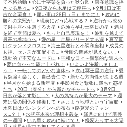
て本格始動
心に十字架を負った秋分図
潜在意識を揺
さぶる星々…
9日夜から木星は天秤座へ
9月1日は不
吉な金環食！
願い事は28日（日）までに！
攻めに
勝利の栄冠が…
現実にどう応戦する？
逆行から改め
て射手座へ生還する火星
危険を孕む土曜日の星
満月
を経て季節は夏へ
もっと自己表現を！
波乱を越えて
最高の着地点へ
愛の星、金星がリードする週
夏至図
はグランドクロスに
海王星逆行と不調和座相
成長の
女神、セレスが支配する…
母船の進路が見えない…
流動的で不安なムードに
平和な日々～衝撃的な週末へ
夢に向かって駆け上がれ！
いよいよ決断しましょ
う！
一転してのどかな連休へ
次は冥王星の逆行
愛
も勉強も楽しく、自己責任で
新たな方向性が決まる週
半月から始まる新年度
半影月食と緊張に満ちた惑星
たち
20日（春分）から新たなチャートへ
3月9日、
日食が落とす影は…？
人の気持ちが最大のテーマ
週
末は愛の関係を修復して
さまよう地球という宇宙船
水曜日はバレンタインへの布石
略莫愛のチャン
ス…？！
水瓶座本来の理想主義を
満月に向けて調整
の一週間
いち早く攻めに転じて！
様変わりする太陽
系
惑星が背中を押してくれる週