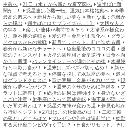
主義へ
21日（水）から新たな夏至図へ
週半ばに難
関が…！
惑星達は心機一転。運気は本格始動へ
今季
最高の週末へ
新月から新しい夢を
新たな風；危機か
らの脱出
週半ばにはサプライズが…！】
大切な人と
の絆を…
楽しい連休が期待できそう
太陽系が様変わ
り。運不運の逆転も
愛の星＝金星が正常化へ
グラン
ドクロスからの挑戦
新月でリセット。前に進める週
春分から新たなチャートへ
魚座最後のココロの週
逆
転のチャンスが！
火星の凶座相と金星逆行
日食へ向
かう一週間
バレンタインデーの傾向とその後
木星逆
行と半影月食が！
週末は…ズバズバ切り込め！
新た
な視点で考えるとき
停滞を脱して水瓶座の夢へ
満月
はグランドクロスに
宵の明星、金星がきれいです
現
実から夢へ心がシフト
週末の幸せのために準備を
フ
ラットに調整して
総括の結果は週明け？
身近ないざ
こざに注意
射手座に入って形成逆転
海王星が隠して
いた闇の淵とは？
惑星の布陣が変わる週
夢見心地か
ら行動へシフト
27日はこの秋最高の日！
二転三転
の落としどころは？
プレゼンや告白は週前半に
始動
する天秤座コンビの行く手は？
日食がリセット、そし