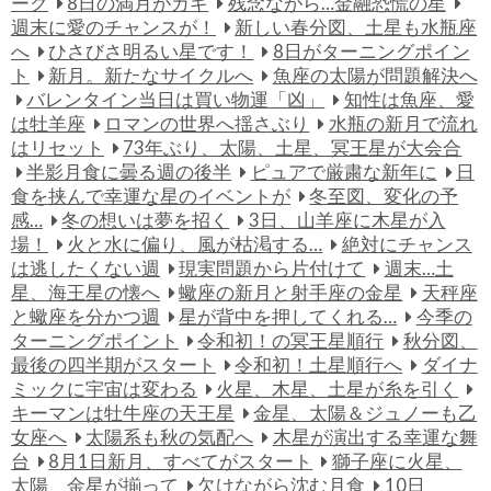
ーク
8日の満月がカギ
残念ながら…金融恐慌の星
週末に愛のチャンスが！
新しい春分図、土星も水瓶座
へ
ひさびさ明るい星です！
8日がターニングポイン
ト
新月。新たなサイクルへ
魚座の太陽が問題解決へ
バレンタイン当日は買い物運「凶」
知性は魚座、愛
は牡羊座
ロマンの世界へ揺さぶり
水瓶の新月で流れ
はリセット
73年ぶり、太陽、土星、冥王星が大会合
半影月食に曇る週の後半
ピュアで厳粛な新年に
日
食を挟んで幸運な星のイベントが
冬至図、変化の予
感…
冬の想いは夢を招く
3日、山羊座に木星が入
場！
火と水に偏り、風が枯渇する…
絶対にチャンス
は逃したくない週
現実問題から片付けて
週末…土
星、海王星の懐へ
蠍座の新月と射手座の金星
天秤座
と蠍座を分かつ週
星が背中を押してくれる…
今季の
ターニングポイント
令和初！の冥王星順行
秋分図、
最後の四半期がスタート
令和初！土星順行へ
ダイナ
ミックに宇宙は変わる
火星、木星、土星が糸を引く
キーマンは牡牛座の天王星
金星、太陽＆ジュノーも乙
女座へ
太陽系も秋の気配へ
木星が演出する幸運な舞
台
8月1日新月、すべてがスタート
獅子座に火星、
太陽、金星が揃って
欠けながら沈む月食
10日