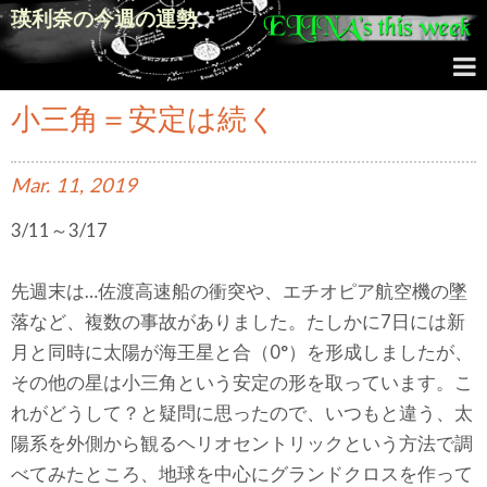
瑛利奈の今週の運勢
小三角＝安定は続く
Mar.
11,
2019
3/11～3/17
先週末は…佐渡高速船の衝突や、エチオピア航空機の墜
落など、複数の事故がありました。たしかに7日には新
月と同時に太陽が海王星と合（0°）を形成しましたが、
その他の星は小三角という安定の形を取っています。こ
れがどうして？と疑問に思ったので、いつもと違う、太
陽系を外側から観るヘリオセントリックという方法で調
べてみたところ、地球を中心にグランドクロスを作って