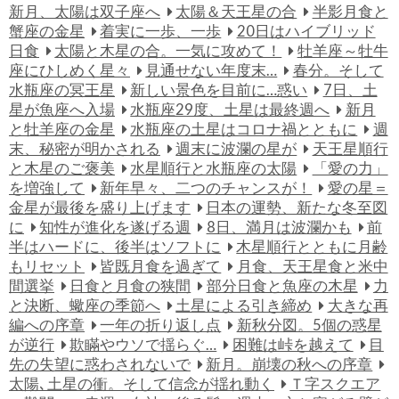
新月、太陽は双子座へ
太陽＆天王星の合
半影月食と
蟹座の金星
着実に一歩、一歩
20日はハイブリッド
日食
太陽と木星の合。一気に攻めて！
牡羊座～牡牛
座にひしめく星々
見通せない年度末…
春分。そして
水瓶座の冥王星
新しい景色を目前に…惑い
7日、土
星が魚座へ入場
水瓶座29度、土星は最終週へ
新月
と牡羊座の金星
水瓶座の土星はコロナ禍とともに
週
末、秘密が明かされる
週末に波瀾の星が
天王星順行
と木星のご褒美
水星順行と水瓶座の太陽
「愛の力」
を増強して
新年早々、二つのチャンスが！
愛の星＝
金星が最後を盛り上げます
日本の運勢、新たな冬至図
に
知性が進化を遂げる週
8日、満月は波瀾かも
前
半はハードに、後半はソフトに
木星順行とともに月齢
もリセット
皆既月食を過ぎて
月食、天王星食と米中
間選挙
日食と月食の狭間
部分日食と魚座の木星
力
と決断、蠍座の季節へ
土星による引き締め
大きな再
編への序章
一年の折り返し点
新秋分図。5個の惑星
が逆行
欺瞞やウソで揺らぐ…
困難は峠を越えて
目
先の失望に惑わされないで
新月。崩壊の秋への序章
太陽､土星の衝。そして信念が揺れ動く
Ｔ字スクエア