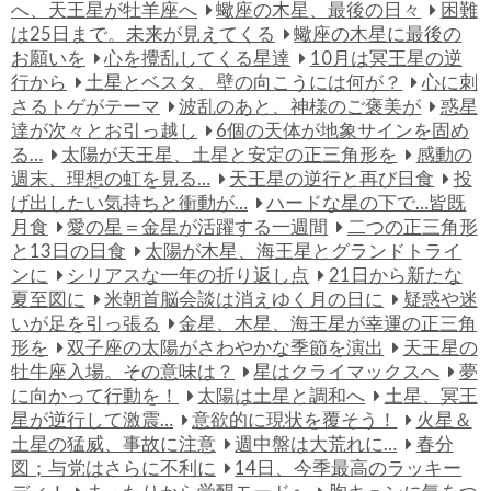
へ、天王星が牡羊座へ
蠍座の木星、最後の日々
困難
は25日まで。未来が見えてくる
蠍座の木星に最後の
お願いを
心を攪乱してくる星達
10月は冥王星の逆
行から
土星とベスタ、壁の向こうには何が？
心に刺
さるトゲがテーマ
波乱のあと、神様のご褒美が
惑星
達が次々とお引っ越し
6個の天体が地象サインを固め
る…
太陽が天王星、土星と安定の正三角形を
感動の
週末、理想の虹を見る…
天王星の逆行と再び日食
投
げ出したい気持ちと衝動が…
ハードな星の下で…皆既
月食
愛の星＝金星が活躍する一週間
二つの正三角形
と13日の日食
太陽が木星、海王星とグランドトライ
ンに
シリアスな一年の折り返し点
21日から新たな
夏至図に
米朝首脳会談は消えゆく月の日に
疑惑や迷
いが足を引っ張る
金星、木星、海王星が幸運の正三角
形を
双子座の太陽がさわやかな季節を演出
天王星の
牡牛座入場。その意味は？
星はクライマックスへ
夢
に向かって行動を！
太陽は土星と調和へ
土星、冥王
星が逆行して激震…
意欲的に現状を覆そう！
火星＆
土星の猛威、事故に注意
週中盤は大荒れに…
春分
図；与党はさらに不利に
14日、今季最高のラッキー