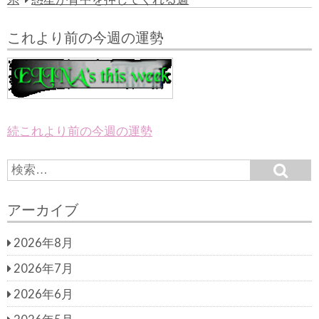
これより前の今週の運勢
続これより前の今週の運勢
S
S
e
e
a
a
r
アーカイブ
c
r
h
c
2026年8月
h
f
2026年7月
o
r:
2026年6月