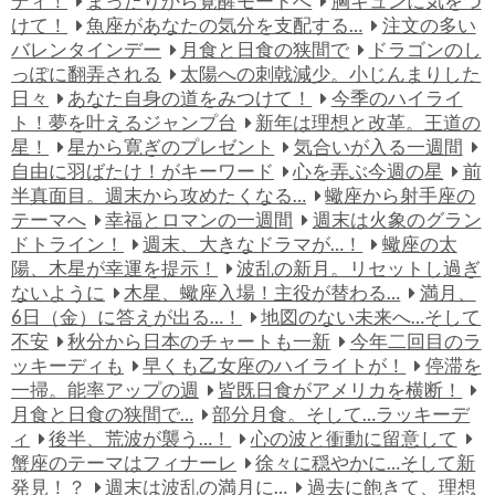
ディ！
まったりから覚醒モードへ
胸キュンに気をつ
けて！
魚座があなたの気分を支配する…
注文の多い
バレンタインデー
月食と日食の狭間で
ドラゴンのし
っぽに翻弄される
太陽への刺戟減少。小じんまりした
日々
あなた自身の道をみつけて！
今季のハイライ
ト！夢を叶えるジャンプ台
新年は理想と改革。王道の
星！
星から寛ぎのプレゼント
気合いが入る一週間
自由に羽ばたけ！がキーワード
心を弄ぶ今週の星
前
半真面目。週末から攻めたくなる…
蠍座から射手座の
テーマへ
幸福とロマンの一週間
週末は火象のグラン
ドトライン！
週末、大きなドラマが…！
蠍座の太
陽、木星が幸運を提示！
波乱の新月。リセットし過ぎ
ないように
木星、蠍座入場！主役が替わる…
満月、
6日（金）に答えが出る…！
地図のない未来へ…そして
不安
秋分から日本のチャートも一新
今年二回目のラ
ッキーディも
早くも乙女座のハイライトが！
停滞を
一掃。能率アップの週
皆既日食がアメリカを横断！
月食と日食の狭間で…
部分月食。そして…ラッキーデ
ィ
後半、荒波が襲う…！
心の波と衝動に留意して
蟹座のテーマはフィナーレ
徐々に穏やかに…そして新
発見！？
週末は波乱の満月に…
過去に飽きて、理想