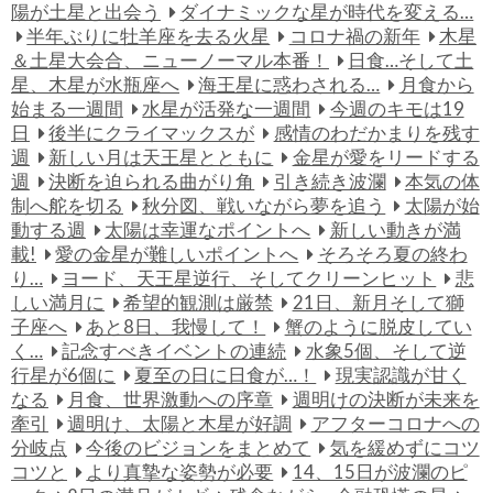
陽が土星と出会う
ダイナミックな星が時代を変える…
半年ぶりに牡羊座を去る火星
コロナ禍の新年
木星
＆土星大会合、ニューノーマル本番！
日食…そして土
星、木星が水瓶座へ
海王星に惑わされる…
月食から
始まる一週間
水星が活発な一週間
今週のキモは19
日
後半にクライマックスが
感情のわだかまりを残す
週
新しい月は天王星とともに
金星が愛をリードする
週
決断を迫られる曲がり角
引き続き波瀾
本気の体
制へ舵を切る
秋分図、戦いながら夢を追う
太陽が始
動する週
太陽は幸運なポイントへ
新しい動きが満
載!
愛の金星が難しいポイントへ
そろそろ夏の終わ
り…
ヨード、天王星逆行、そしてクリーンヒット
悲
しい満月に
希望的観測は厳禁
21日、新月そして獅
子座へ
あと8日、我慢して！
蟹のように脱皮してい
く…
記念すべきイベントの連続
水象5個、そして逆
行星が6個に
夏至の日に日食が…！
現実認識が甘く
なる
月食、世界激動への序章
週明けの決断が未来を
牽引
週明け、太陽と木星が好調
アフターコロナへの
分岐点
今後のビジョンをまとめて
気を緩めずにコツ
コツと
より真摯な姿勢が必要
14、15日が波瀾のピ