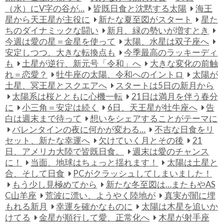
（水）にV字の谷が…
皆既日食と沈黙する太陽
海王
星から天王星が主役に
新たな夏至図がスタート
星た
ちのダイナミックな闘い
新月、緑の勢いが増すとき
今週は愛の星＝金星を使って
太陽、水星は双子座へ
安定しつつ、大きな転換点も
今季最高のラッキーディ
も
土星が逆行、新元号「令和」へ
大きな変化の前触
れ＝恋愛？
牡牛座の太陽、令和へのイントロ
太陽が
土星、冥王星とスクエアへ
スタートは5日の新月から
太陽系は桜とともに心機一転
21日は満月を伴う春分
に
小三角＝安定は続く
6日、天王星が牡牛座へ
告
白は週末まで待って
想いをシェアすることがテーマに
バレンタインの夜に何かが変わる…
不吉な日食をリ
セット、新たな幸運へ
欠けていく月とその後
21
日、アメリカ大陸で皆既日食。
週末は愛のチャンス
に！
当面、地球はちょっと揺れます！
太陽は土星と
合、そして日食
PCがクラッシュしてしまいました！
もう少し見極めてから
新たな冬至図は…またもやAS
C山羊座
荒波に漂い、ようやく陸地が
真実が闇に埋
もれる新月
幸運を確かなものに
太陽は木星を追いか
けてる
金星が順行して愛、正常化へ
木星が射手座