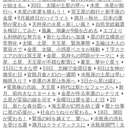
が始まる…
30日、太陽が土星の壁へ
木星、水星が順
行へ
木星の幸運を掴もう！
冥王星の順行と射手座の
金星
9月最終日がハイライト
満月～秋分、日本の運
勢が変わる
天秤座の火星＝新しい風？
自民党総裁選
を検証してみた
風象、地象が9個を占める
エゴより
も利他的な努力を
新たな流れへ加速
星の対立構造が
常態化
太陽、土星、天王星、緊急事態
五輪は大人の
寛容さで
金星、太陽、小惑星ベスタが移動
Ｔ字スク
エアの次は冥王星
金星、気持ちの問題がテーマに
火
星、土星、天王星が不穏な配置に
夏至、華やぐ星々
15日に大きな壁
10日、北極で金環日食
4日は女神が
微笑む日
皆既月食と幻の一週間
水瓶座の土星は早い
梅雨入り？
幸運の木星は魚座へ
5日から星は緩む…
変異株の元凶、天王星
時代は新たなフェーズへ
新
月、前向きなスタートを
金星が作る幸運のシナリオ
土星が妥協の線を示す
金曜日は愛を楽しむ日
20
日、新たな春分図へ
海王星が幻想を紡ぐ週
愛と仕事
に星の応援が…
社会のうねりが変わる…
18日、潮目
が変わる！
緊張の峠を越えて、愛へ…
水瓶座の洗礼
を受ける週
満月はクライマックスに
水瓶座開門！太