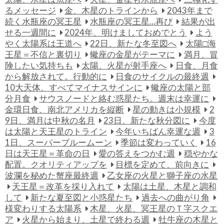
るメッセージ
金、木星のトラインから
2043年まで
続く水瓶座の冥王星
水瓶座の冥王星…再び
結果が出
せる一週間に
2024年、明けましておめでとう
よう
やく太陽系は王道へ
22日、新たな冬至図へ
太陽□海
王星＝不信と裏切り
蠍座の金星がテーマに
満月、冒
険したい気持ちも
太陽、火星が射手座へ
日食、月食
から解放されて。行動的に
日食のサイクルの最終週
10大天体、すべてマイナスサインに
蠍座の太陽と部
分月食
サウスノードと絡む惑星たち。週末は幸運に
金環日食、南北アメリカを縦断
星の動きは小規模
2
9日、満月は中秋の名月
23日、新たな秋分図に
今度
は太陽と天王星のトライン
今年いちばん幸運な週
3
1日、スーパーブルームーン
季節は変わっていく
16
日は天王星＝革命の日
愛の答えをつかむ週
穏やかな
配置。クオリティアップを
目標を定めて、前向きに
波瀾を秘めた蟹座最終週
乙女座の火星と獅子座の水星
天王星＝改革を採り入れて
太陽は土星、木星と調和
して
新たな夏至図と小惑星たち
過去への曲がり角
様変わりする太陽系
木星、火星、冥王星のＴ字スクエ
ア
火星から始まり、土星で終わる週
牡牛座の木星と