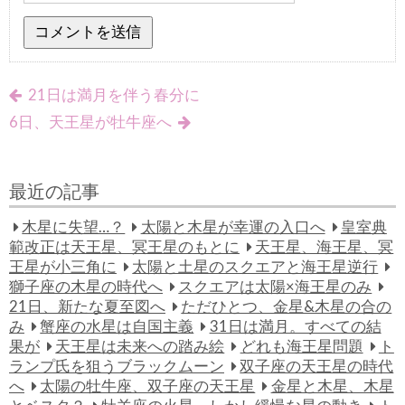
21日は満月を伴う春分に
6日、天王星が牡牛座へ
最近の記事
木星に失望…？
太陽と木星が幸運の入口へ
皇室典
範改正は天王星、冥王星のもとに
天王星、海王星、冥
王星が小三角に
太陽と土星のスクエアと海王星逆行
獅子座の木星の時代へ
スクエアは太陽×海王星のみ
21日、新たな夏至図へ
ただひとつ、金星&木星の合の
み
蟹座の水星は自国主義
31日は満月。すべての結
果が
天王星は未来への踏み絵
どれも海王星問題
ト
ランプ氏を狙うブラックムーン
双子座の天王星の時代
へ
太陽の牡牛座、双子座の天王星
金星と木星、木星