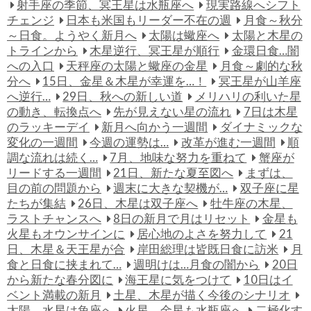
射手座の季節、冥王星は水瓶座へ
現実路線へシフト
チェンジ
日本も米国もリーダー不在の週
月食～秋分
～日食。ようやく新月へ
太陽は蠍座へ
太陽と木星の
トラインから
木星逆行、冥王星が順行
金環日食…闇
への入口
天秤座の太陽と蠍座の金星
月食～劇的な秋
分へ
15日、金星＆木星が幸運を…！
冥王星が山羊座
へ逆行…
29日、秋への新しい道
メリハリの利いた星
の動き、転換点へ
先が見えない星の流れ
7日は木星
のラッキーデイ
新月へ向かう一週間
ダイナミックな
変化の一週間
今週の運勢は…
改革が進む一週間
順
調な流れは続く…
7月、地味な努力を重ねて
蟹座が
リードする一週間
21日、新たな夏至図へ
まずは、
目の前の問題から
週末に大きな契機が…
双子座に星
たちが集結
26日、木星は双子座へ
牡牛座の木星、
ラストチャンスへ
8日の新月で月はリセット
金星も
火星もオウンサインに
居心地のよさを努力して
21
日、木星＆天王星が合
岸田総理は皆既日食に訪米
月
食と日食に挟まれて…
週明けは…月食の闇から
20日
から新たな春分図に
海王星に気をつけて
10日はイ
ベント満載の新月
土星、木星が描く今後のシナリオ
太陽、水星は魚座へ
火星、金星も水瓶座へ
二極化す