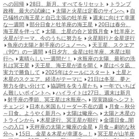
への回帰
28日、新月。すべてをリセット
トランプ
政権、最大の試練に
太陽と火星は定着のサインへ
自
己犠牲の海王星と自己主張の牡羊座
週末に向けて幸運
な一週間
部分日食と牡羊座の海王星
20日は春分。
海王星を伴って
太陽、土星の合と皆既月食
牡羊座と
火星がテーマ。今のうちに努力を
火星順行と金星逆行
魚座の太陽と射手座のジュノーへ
天王星、スクエア
（90°）の一週間
4日夕方、金星は牡羊座、木星は順
行へ
素晴らしい一週間だ！
水瓶座の太陽、最初の洗
礼は冥王星
天王星、海王星が道を開く
星はベタ凪、
実力で勝負して
2025年はクールにスタート
土星と
木星のスクエア、経済がテーマに
21日は冬至、夢と
努力を使い分けて
協調性を失う星たち
一年でいちば
ん難しいポイントへ
ハイライトは27日。週末は新月
射手座の季節、冥王星は水瓶座へ
現実路線へシフト
チェンジ
日本も米国もリーダー不在の週
月食～秋分
～日食。ようやく新月へ
太陽は蠍座へ
太陽と木星の
トラインから
木星逆行、冥王星が順行
金環日食…闇
への入口
天秤座の太陽と蠍座の金星
月食～劇的な秋
分へ
15日、金星＆木星が幸運を…！
冥王星が山羊座