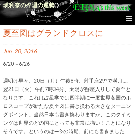
瑛利奈の今週の運勢
夏至図はグランドクロスに
Jun.
20,
2016
6/20～6/26
週明け早々、20日（月）午後8時、射手座29°で満月…。
翌21日（火）午前7時34分、太陽が蟹座入りして夏至と
なります。これは占星学では四半期に一度世界各国のホ
ロスコープが新たな夏至図に書き換わる大きなターニン
グポイント。当然日本も書き換わりますが、このタイミ
ングは世界のどの国にとっても非常に痛い！ことになり
そうです。というのは—今の時期、前にも書きました