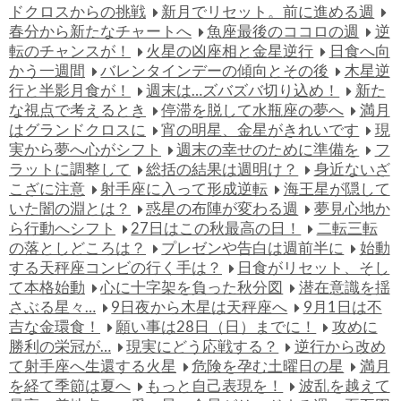
ドクロスからの挑戦
新月でリセット。前に進める週
春分から新たなチャートへ
魚座最後のココロの週
逆
転のチャンスが！
火星の凶座相と金星逆行
日食へ向
かう一週間
バレンタインデーの傾向とその後
木星逆
行と半影月食が！
週末は…ズバズバ切り込め！
新た
な視点で考えるとき
停滞を脱して水瓶座の夢へ
満月
はグランドクロスに
宵の明星、金星がきれいです
現
実から夢へ心がシフト
週末の幸せのために準備を
フ
ラットに調整して
総括の結果は週明け？
身近ないざ
こざに注意
射手座に入って形成逆転
海王星が隠して
いた闇の淵とは？
惑星の布陣が変わる週
夢見心地か
ら行動へシフト
27日はこの秋最高の日！
二転三転
の落としどころは？
プレゼンや告白は週前半に
始動
する天秤座コンビの行く手は？
日食がリセット、そし
て本格始動
心に十字架を負った秋分図
潜在意識を揺
さぶる星々…
9日夜から木星は天秤座へ
9月1日は不
吉な金環食！
願い事は28日（日）までに！
攻めに
勝利の栄冠が…
現実にどう応戦する？
逆行から改め
て射手座へ生還する火星
危険を孕む土曜日の星
満月
を経て季節は夏へ
もっと自己表現を！
波乱を越えて