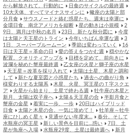
から解放されて。行動的に
日食のサイクルの最終週
10大天体、すべてマイナスサインに
蠍座の太陽と部
分月食
サウスノードと絡む惑星たち。週末は幸運に
金環日食、南北アメリカを縦断
星の動きは小規模
2
9日、満月は中秋の名月
23日、新たな秋分図に
今度
は太陽と天王星のトライン
今年いちばん幸運な週
3
1日、スーパーブルームーン
季節は変わっていく
16
日は天王星＝革命の日
愛の答えをつかむ週
穏やかな
配置。クオリティアップを
目標を定めて、前向きに
波瀾を秘めた蟹座最終週
乙女座の火星と獅子座の水星
天王星＝改革を採り入れて
太陽は土星、木星と調和
して
新たな夏至図と小惑星たち
過去への曲がり角
様変わりする太陽系
木星、火星、冥王星のＴ字スクエ
ア
火星から始まり、土星で終わる週
牡牛座の木星と
新月、太陽は双子座へ
太陽＆天王星の合
半影月食と
蟹座の金星
着実に一歩、一歩
20日はハイブリッド
日食
太陽と木星の合。一気に攻めて！
牡羊座～牡牛
座にひしめく星々
見通せない年度末…
春分。そして
水瓶座の冥王星
新しい景色を目前に…惑い
7日、土
星が魚座へ入場
水瓶座29度、土星は最終週へ
新月