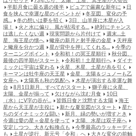
はリセット
73年ぶり、太陽、土星、冥王星が大会合
半影月食に曇る週の後半
ピュアで厳粛な新年に
日
食を挟んで幸運な星のイベントが
冬至図、変化の予
感…
冬の想いは夢を招く
3日、山羊座に木星が入
場！
火と水に偏り、風が枯渇する…
絶対にチャンス
は逃したくない週
現実問題から片付けて
週末…土
星、海王星の懐へ
蠍座の新月と射手座の金星
天秤座
と蠍座を分かつ週
星が背中を押してくれる…
今季の
ターニングポイント
令和初！の冥王星順行
秋分図、
最後の四半期がスタート
令和初！土星順行へ
ダイナ
ミックに宇宙は変わる
火星、木星、土星が糸を引く
キーマンは牡牛座の天王星
金星、太陽＆ジュノーも乙
女座へ
太陽系も秋の気配へ
木星が演出する幸運な舞
台
8月1日新月、すべてがスタート
獅子座に火星、
太陽、金星が揃って
欠けながら沈む月食
10日
（水）にV字の谷が…
皆既日食と沈黙する太陽
海王
星から天王星が主役に
新たな夏至図がスタート
星た
ちのダイナミックな闘い
新月、緑の勢いが増すとき
今週は愛の星＝金星を使って
太陽、水星は双子座へ
安定しつつ、大きな転換点も
今季最高のラッキーディ
も
土星が逆行、新元号「令和」へ
大きな変化の前触