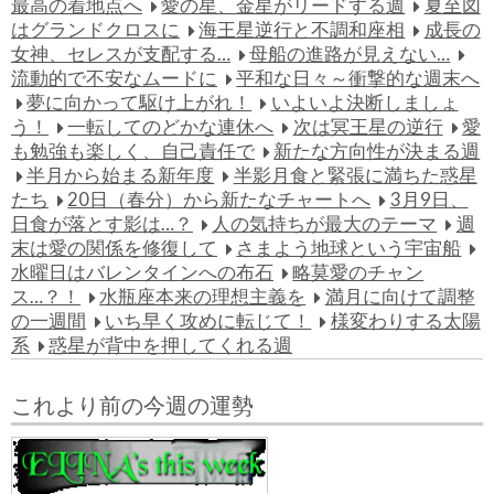
最高の着地点へ
愛の星、金星がリードする週
夏至図
はグランドクロスに
海王星逆行と不調和座相
成長の
女神、セレスが支配する…
母船の進路が見えない…
流動的で不安なムードに
平和な日々～衝撃的な週末へ
夢に向かって駆け上がれ！
いよいよ決断しましょ
う！
一転してのどかな連休へ
次は冥王星の逆行
愛
も勉強も楽しく、自己責任で
新たな方向性が決まる週
半月から始まる新年度
半影月食と緊張に満ちた惑星
たち
20日（春分）から新たなチャートへ
3月9日、
日食が落とす影は…？
人の気持ちが最大のテーマ
週
末は愛の関係を修復して
さまよう地球という宇宙船
水曜日はバレンタインへの布石
略莫愛のチャン
ス…？！
水瓶座本来の理想主義を
満月に向けて調整
の一週間
いち早く攻めに転じて！
様変わりする太陽
系
惑星が背中を押してくれる週
これより前の今週の運勢