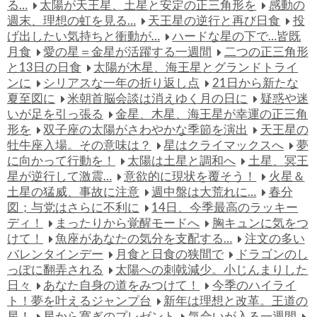
る…
太陽が天王星、土星と安定の正三角形を
感動の
週末、理想の虹を見る…
天王星の逆行と再び日食
投
げ出したい気持ちと衝動が…
ハードな星の下で…皆既
月食
愛の星＝金星が活躍する一週間
二つの正三角形
と13日の日食
太陽が木星、海王星とグランドトライ
ンに
シリアスな一年の折り返し点
21日から新たな
夏至図に
米朝首脳会談は消えゆく月の日に
疑惑や迷
いが足を引っ張る
金星、木星、海王星が幸運の正三角
形を
双子座の太陽がさわやかな季節を演出
天王星の
牡牛座入場。その意味は？
星はクライマックスへ
夢
に向かって行動を！
太陽は土星と調和へ
土星、冥王
星が逆行して激震…
意欲的に現状を覆そう！
火星＆
土星の猛威、事故に注意
週中盤は大荒れに…
春分
図；与党はさらに不利に
14日、今季最高のラッキー
ディ！
まったりから覚醒モードへ
胸キュンに気をつ
けて！
魚座があなたの気分を支配する…
注文の多い
バレンタインデー
月食と日食の狭間で
ドラゴンのし
っぽに翻弄される
太陽への刺戟減少。小じんまりした
日々
あなた自身の道をみつけて！
今季のハイライ
ト！夢を叶えるジャンプ台
新年は理想と改革。王道の
星！
星から寛ぎのプレゼント
気合いが入る一週間