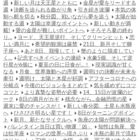
週
新しい月は天王星とともに
金星が愛をリードする
週
決断を迫られる曲がり角
引き続き波瀾
本気の体
制へ舵を切る
秋分図、戦いながら夢を追う
太陽が始
動する週
太陽は幸運なポイントへ
新しい動きが満
載!
愛の金星が難しいポイントへ
そろそろ夏の終わ
り…
ヨード、天王星逆行、そしてクリーンヒット
悲
しい満月に
希望的観測は厳禁
21日、新月そして獅
子座へ
あと8日、我慢して！
蟹のように脱皮してい
く…
記念すべきイベントの連続
水象5個、そして逆
行星が6個に
夏至の日に日食が…！
現実認識が甘く
なる
月食、世界激動への序章
週明けの決断が未来を
牽引
週明け、太陽と木星が好調
アフターコロナへの
分岐点
今後のビジョンをまとめて
気を緩めずにコツ
コツと
より真摯な姿勢が必要
14、15日が波瀾のピ
ーク
8日の満月がカギ
残念ながら…金融恐慌の星
週末に愛のチャンスが！
新しい春分図、土星も水瓶座
へ
ひさびさ明るい星です！
8日がターニングポイン
ト
新月。新たなサイクルへ
魚座の太陽が問題解決へ
バレンタイン当日は買い物運「凶」
知性は魚座、愛
は牡羊座
ロマンの世界へ揺さぶり
水瓶の新月で流れ