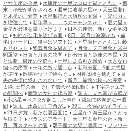
と牡羊座の金星
水瓶座の土星はコロナ禍とともに
週
末、秘密が明かされる
週末に波瀾の星が
天王星順行
と木星のご褒美
水星順行と水瓶座の太陽
「愛の力」
を増強して
新年早々、二つのチャンスが！
愛の星＝
金星が最後を盛り上げます
日本の運勢、新たな冬至図
に
知性が進化を遂げる週
8日、満月は波瀾かも
前
半はハードに、後半はソフトに
木星順行とともに月齢
もリセット
皆既月食を過ぎて
月食、天王星食と米中
間選挙
日食と月食の狭間
部分日食と魚座の木星
力
と決断、蠍座の季節へ
土星による引き締め
大きな再
編への序章
一年の折り返し点
新秋分図。5個の惑星
が逆行
欺瞞やウソで揺らぐ…
困難は峠を越えて
目
先の失望に惑わされないで
新月。崩壊の秋への序章
太陽､土星の衝。そして信念が揺れ動く
Ｔ字スクエア
の難関へ
幸運の女神の後ろ髪
週末、立ち塞がる壁が
小惑星＝ベスタが起こした事件
繊細で内向的な一週
間
週末、水象の正三角が…
29日、今週のハイライト
21日夕方、新たな夏至図に
土星か？海王星か？どっ
ち取る？
パラスのアラート、天王星＆金星の合
新
月。再スタートの週
双子座の太陽は順調に
フラワー