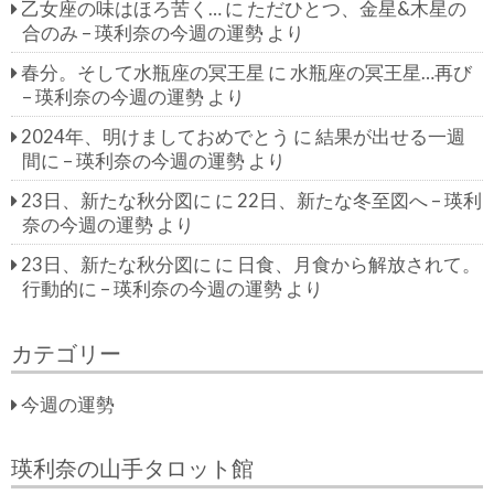
乙女座の味はほろ苦く…
に
ただひとつ、金星&木星の
合のみ – 瑛利奈の今週の運勢
より
春分。そして水瓶座の冥王星
に
水瓶座の冥王星…再び
– 瑛利奈の今週の運勢
より
2024年、明けましておめでとう
に
結果が出せる一週
間に – 瑛利奈の今週の運勢
より
23日、新たな秋分図に
に
22日、新たな冬至図へ – 瑛利
奈の今週の運勢
より
23日、新たな秋分図に
に
日食、月食から解放されて。
行動的に – 瑛利奈の今週の運勢
より
カテゴリー
今週の運勢
瑛利奈の山手タロット館