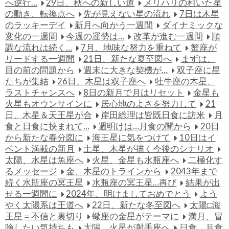
へ逆行…
29日、秋への新しい道
メリハリの利いた星
の動き、転換点へ
先が見えない星の流れ
7日は木星
のラッキーデイ
新月へ向かう一週間
ダイナミックな
変化の一週間
今週の運勢は…
改革が進む一週間
順
調な流れは続く…
7月、地味な努力を重ねて
蟹座が
リードする一週間
21日、新たな夏至図へ
まずは、
目の前の問題から
週末に大きな契機が…
双子座に星
たちが集結
26日、木星は双子座へ
牡牛座の木星、
ラストチャンスへ
8日の新月で月はリセット
金星も
火星もオウンサインに
居心地のよさを努力して
21
日、木星＆天王星が合
岸田総理は皆既日食に訪米
月
食と日食に挟まれて…
週明けは…月食の闇から
20日
から新たな春分図に
海王星に気をつけて
10日はイ
ベント満載の新月
土星、木星が描く今後のシナリオ
太陽、水星は魚座へ
火星、金星も水瓶座へ
二極化す
るメッセージ
金、木星のトラインから
2043年まで
続く水瓶座の冥王星
水瓶座の冥王星…再び
結果が出
せる一週間に
2024年、明けましておめでとう
よう
やく太陽系は王道へ
22日、新たな冬至図へ
太陽□海
王星＝不信と裏切り
蠍座の金星がテーマに
満月、冒
険したい気持ちも
太陽、火星が射手座へ
日食、月食