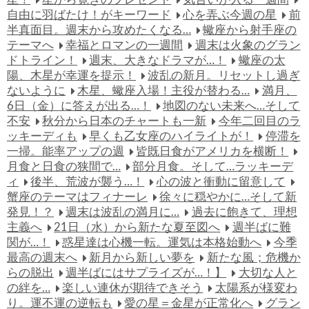
自由に羽ばたけ！がキーワード
心を弄ぶ今週の星
前
半真面目。週末から攻めたくなる…
蠍座から射手座の
テーマへ
幸福とロマンの一週間
週末は火象のグラン
ドトライン！
週末、大きなドラマが…！
蠍座の太
陽、木星が幸運を提示！
波乱の新月。リセットし過ぎ
ないように
木星、蠍座入場！主役が替わる…
満月、
6日（金）に答えが出る…！
地図のない未来へ…そして
不安
秋分から日本のチャートも一新
今年二回目のラ
ッキーディも
早くも乙女座のハイライトが！
停滞を
一掃。能率アップの週
皆既日食がアメリカを横断！
月食と日食の狭間で…
部分月食。そして…ラッキーデ
ィ
後半、荒波が襲う…！
心の波と衝動に留意して
蟹座のテーマはフィナーレ
徐々に穏やかに…そして新
発見！？
週末は波乱の満月に…
過去に飽きて、理想
主義へ
21日（水）から新たな夏至図へ
週半ばに難
関が…！
惑星達は心機一転。運気は本格始動へ
今季
最高の週末へ
新月から新しい夢を
新たな風；危機か
らの脱出
週半ばにはサプライズが…！】
大切な人と
の絆を…
楽しい連休が期待できそう
太陽系が様変わ
り。運不運の逆転も
愛の星＝金星が正常化へ
グラン