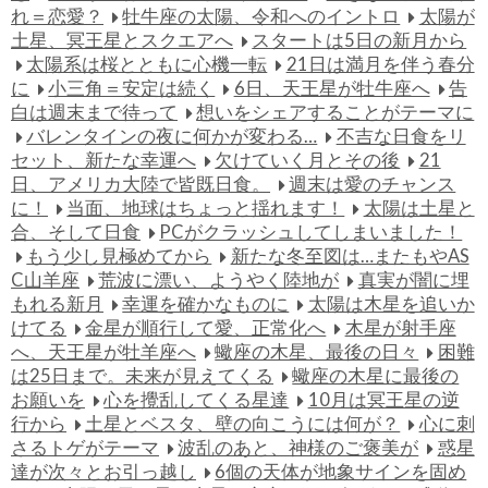
れ＝恋愛？
牡牛座の太陽、令和へのイントロ
太陽が
土星、冥王星とスクエアへ
スタートは5日の新月から
太陽系は桜とともに心機一転
21日は満月を伴う春分
に
小三角＝安定は続く
6日、天王星が牡牛座へ
告
白は週末まで待って
想いをシェアすることがテーマに
バレンタインの夜に何かが変わる…
不吉な日食をリ
セット、新たな幸運へ
欠けていく月とその後
21
日、アメリカ大陸で皆既日食。
週末は愛のチャンス
に！
当面、地球はちょっと揺れます！
太陽は土星と
合、そして日食
PCがクラッシュしてしまいました！
もう少し見極めてから
新たな冬至図は…またもやAS
C山羊座
荒波に漂い、ようやく陸地が
真実が闇に埋
もれる新月
幸運を確かなものに
太陽は木星を追いか
けてる
金星が順行して愛、正常化へ
木星が射手座
へ、天王星が牡羊座へ
蠍座の木星、最後の日々
困難
は25日まで。未来が見えてくる
蠍座の木星に最後の
お願いを
心を攪乱してくる星達
10月は冥王星の逆
行から
土星とベスタ、壁の向こうには何が？
心に刺
さるトゲがテーマ
波乱のあと、神様のご褒美が
惑星
達が次々とお引っ越し
6個の天体が地象サインを固め