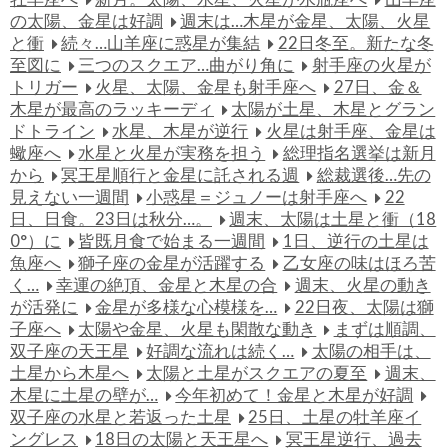
の太陽、金星は好調
週末は…木星が金星、太陽、火星
と衝
続々…山羊座に惑星が集結
22日冬至。新たな冬
至図に
三つのスクエア…曲がり角に
射手座の火星が
トリガー
火星、太陽、金星も射手座へ
27日、金＆
木星が最高のラッキーディ
太陽が土星、木星とグラン
ドトライン
水星、木星が逆行
火星は射手座、金星は
蠍座へ
水星と火星が実務を担う
総理指名選挙は新月
から
冥王星順行と金星に託される週
総裁選後…先の
見えない一週間
小惑星＝ジュノーは射手座へ
22
日、日食。23日は秋分…。
週末、太陽は土星と衝（18
0°）に
皆既月食で始まる一週間
1日、逆行の土星は
魚座へ
獅子座の金星が活躍する
乙女座の味はほろ苦
く…
幸運の絶頂、金星と木星の合
週末、火星の動き
が活発に
金星が多様な心模様を…
22日夜、太陽は獅
子座へ
太陽や金星、火星も閑散な動き
まずは順調、
双子座の天王星
好調な流れは続く…
太陽の相手は、
土星から木星へ
太陽と土星がスクエアの夏至
週末、
木星に土星の壁が…
今年初めて！金星と木星が好調
双子座の水星と若返った土星
25日、土星の牡羊座イ
ングレス
18日の太陽と天王星へ
冥王星逆行、過去