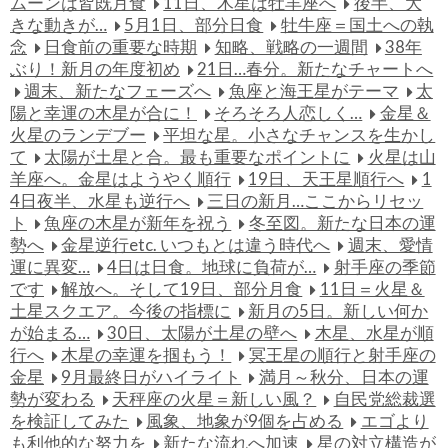
ムーンは皆既月食
11日、木星は牡羊座へ
後半、大
きな動きが…
5月1日、部分日食
牡牛座＝国土への執
念
日食前の重要な時期
知略、戦略の一週間
38年
ぶり！新月の年度初め
21日…春分。新たなチャートへ
週末、新たなフェーズへ
魚座と海王星がテーマ
太
陽と幸運の木星が合に！
そろそろ人恋しく…
金星＆
火星のランデブー
平坦な星。小さなチャンスを生かし
て
太陽が土星と合。最も重要なポイントに
火星は山
羊座へ。金星はようやく順行
19日、天王星順行へ
1
4日夜半、水星も逆行へ
三日の新月…ここからリセッ
ト
魚座の木星が新年を祝う
冬至図。新たな日本の運
勢へ
金星逆行etc. いつもとは違う時代へ
週末、愛情
運に異変…
4日は日食。地球に負荷が…
射手座の季節
です
解放へ。そして19日、部分月食
11日＝火星＆
土星スクエア。今後の指標に
新月の5日。新しい何か
が始まる…
30日、太陽が土星の壁へ
木星、水星が順
行へ
木星の幸運を掴もう！
冥王星の順行と射手座の
金星
9月最終日がハイライト
満月～秋分、日本の運
勢が変わる
天秤座の火星＝新しい風？
自民党総裁選
を検証してみた
風象、地象が9個を占める
エゴより
も利他的な努力を
新たな流れへ加速
星の対立構造が