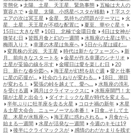
常態化
太陽、土星、天王星、緊急事態
五輪は大人の
寛容さで
金星、太陽、小惑星ベスタが移動
Ｔ字スク
エアの次は冥王星
金星、気持ちの問題がテーマに
火
星、土星、天王星が不穏な配置に
夏至、華やぐ星々
15日に大きな壁
10日、北極で金環日食
4日は女神が
微笑む日
皆既月食と幻の一週間
水瓶座の土星は早い
梅雨入り？
幸運の木星は魚座へ
5日から星は緩む…
変異株の元凶、天王星
時代は新たなフェーズへ
新
月、前向きなスタートを
金星が作る幸運のシナリオ
土星が妥協の線を示す
金曜日は愛を楽しむ日
20
日、新たな春分図へ
海王星が幻想を紡ぐ週
愛と仕事
に星の応援が…
社会のうねりが変わる…
18日、潮目
が変わる！
緊張の峠を越えて、愛へ…
水瓶座の洗礼
を受ける週
満月はクライマックスに
水瓶座開門！太
陽が土星と出会う
ダイナミックな星が時代を変える…
半年ぶりに牡羊座を去る火星
コロナ禍の新年
木星
＆土星大会合、ニューノーマル本番！
日食…そして土
星、木星が水瓶座へ
海王星に惑わされる…
月食から
始まる一週間
水星が活発な一週間
今週のキモは19
日
後半にクライマックスが
感情のわだかまりを残す