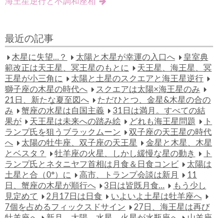
海王星逆行と不調和座相
最近の記事
木星に失望…？
太陽と木星が幸運の入口へ
皇室典
範改正は天王星、冥王星のもとに
天王星、海王星、冥
王星が小三角に
太陽と土星のスクエアと海王星逆行
獅子座の木星の時代へ
スクエアは太陽×海王星のみ
21日、新たな夏至図へ
ただひとつ、金星&木星の合の
み
蟹座の水星は自国主義
31日は満月。すべての結
果が
天王星は未来への踏み絵
どれも海王星問題
ト
ランプ氏を狙うブラックムーン
双子座の天王星の時代
へ
太陽の牡牛座、双子座の天王星
金星と木星、木星
とベスタ？
牡羊座の火星、しかし緩慢な星の動き
ト
ランプ氏とネタニヤフ首相は月食＆日食コンビ
太陽は
土星と合（0°）に
高市、トランプ会談は新月
11
日、蟹座の木星が順行へ
3日は皆既月食…
もう少し
見定めて
2月17日は日食
いよいよ土星は牡羊座へ
7個を占めるフィックスドサイン
27日、海王星は再び
牡羊座へ
新月。太陽、水星、火星が水瓶座へ
山羊座